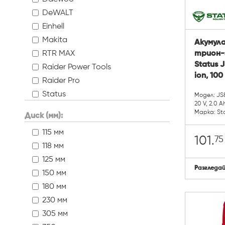
DeWALT
Einhell
Makita
Акумул
RTR MAX
трион-
Status J
Raider Power Tools
ion, 100
Raider Pro
Status
Модел: JS
20 V, 2.0 A
Tolsen tools
Марка: St
Диск (мм):
115 мм
75
101.
118 мм
125 мм
Разгледа
150 мм
180 мм
230 мм
305 мм