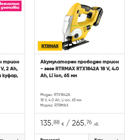
Безплатна
доставка
н трион
Акумулаторен прободен трион
V, 2 Ah,
- зеге RTRMAX RTX1842A 18 V, 4.0
и куфар,
Ah, Li ion, 65 мм
Модел: RTX1842A
18 V, 4.0 Ah, Li ion, 65 мм
Марка: RTRMAX
88
76
135.
/ 265.
€
лв.