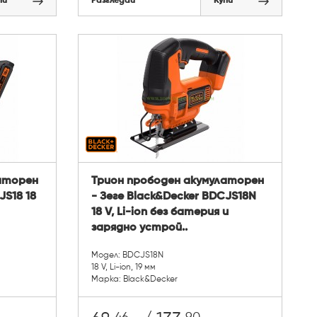
пи
Разгледай
Купи
аторен
Трион прободен акумулаторен
JS18 18
- Зеге Black&Decker BDCJS18N
18 V, Li-ion без батерия и
зарядно устрой..
Модел: BDCJS18N
18 V, Li-ion, 19 мм
Марка: Black&Decker