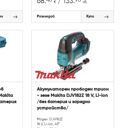
46
90
68.
/ 133.
€
лв.
пи
Разгледай
Купи
ов
Акумулаторен прободен трион
Makita
- зеге Makita DJV182Z 18 V, Li-ion
 батерия
/без батерия и зарядно
устройство/
Модел: DJV182Z
18 V, Li-ion, 45°