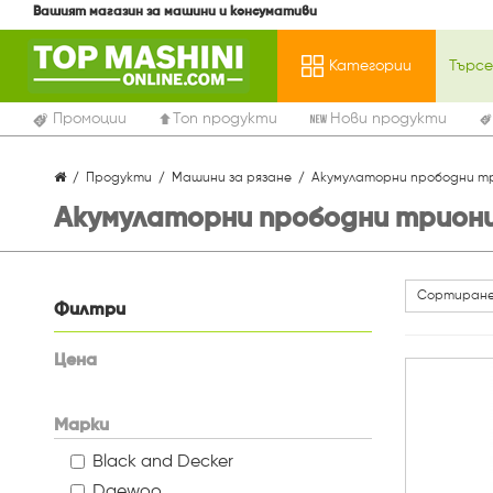
Вашият магазин за машини и консумативи
Категории
Промоции
Топ продукти
Нови продукти
Продукти
Машини за рязане
Акумулаторни прободни тр
Акумулаторни прободни триони 
Сортиране
Филтри
Цена
Марки
Black and Decker
Daewoo