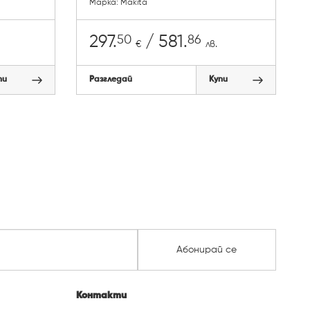
Марка: Makita
50
86
297.
/ 581.
€
лв.
пи
Разгледай
Купи
Абонирай се
Контакти