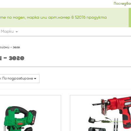
Последва
Марки
иони - зеге
- зеге
: По подразбиране