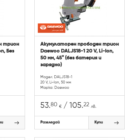
н трион
Акумулаторен прободен трион
on, Без
Daewoo DALJS18-1 20 V, Li-Ion,
50 мм, 45° (без батерия и
зарядно)
Модел: DALJS18-1
20 V, Li-Ion, 50 мм
Марка: Daewoo
80
22
53.
/ 105.
€
лв.
пи
Разгледай
Купи