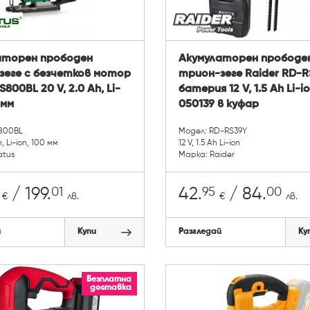
аторен прободен
Акумулаторен прободе
зеге с безчетков мотор
трион-зеге Raider RD-RS
S800BL 20 V, 2.0 Ah, Li-
батерия 12 V, 1.5 Ah Li-io
 мм
050139 в куфар
800BL
Модел: RD-RS39Y
h, Li-ion, 100 мм
12 V, 1.5 Ah Li-ion
atus
Марка: Raider
01
95
00
/ 199.
42.
/ 84.
€
лв.
€
лв.
й
Купи
Разгледай
Ку
Безплатна
доставка