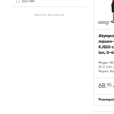
350 мм
Изчисти филтрите
Акумул
трион-з
KJS20 с 
ion, 0-4
Модел: RD
20 V, 2 Ah, 
Марка: Rai
95
68.
Разгледа