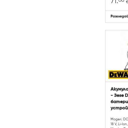
06
71.
Разгледа
Акумул
- Зеге 
батери
устрой
Модел: DC
18 V, Li-Ion