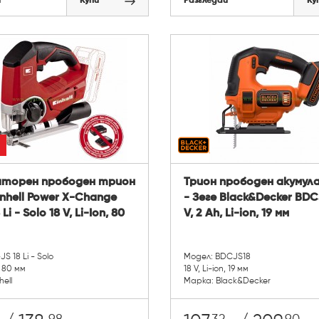
й
Купи
Разгледай
Ку
аторен прободен трион
Трион прободен акумул
Einhell Power X-Change
- Зеге Black&Decker BDC
Li - Solo 18 V, Li-Ion, 80
V, 2 Ah, Li-ion, 19 мм
S 18 Li - Solo
Модел: BDCJS18
n, 80 мм
18 V, Li-ion, 19 мм
hell
Марка: Black&Decker