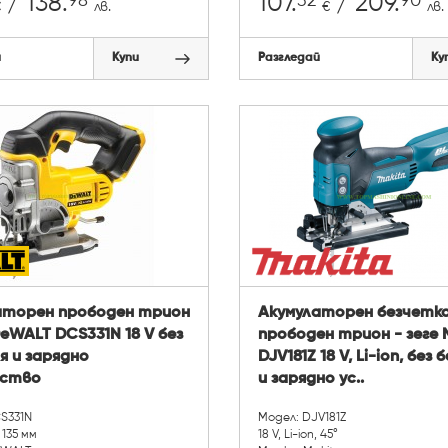
98
32
90
/ 138.
107.
/ 209.
€
лв.
€
лв.
й
Купи
Разгледай
Ку
аторен прободен трион
Акумулаторен безчетк
DeWALT DCS331N 18 V без
прободен трион - зеге 
я и зарядно
DJV181Z 18 V, Li-ion, без
ство
и зарядно ус..
S331N
Модел: DJV181Z
, 135 мм
18 V, Li-ion, 45°