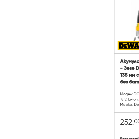
Акумул
- Зеге 
135 мм 
без бат
Модел: D
18 V, Li-Ion
Марка: D
0
252.