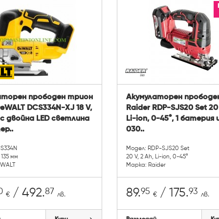
аторен прободен трион
Акумулаторен прободе
DeWALT DCS334N-XJ 18 V,
Raider RDP-SJS20 Set 20 
сс двойна LED светлина
Li-ion, 0-45°, 1 батерия 
ер..
030..
CS334N
Модел: RDP-SJS20 Set
, 135 мм
20 V, 2 Ah, Li-ion, 0-45°
eWALT
Марка: Raider
0
87
95
93
/ 492.
89.
/ 175.
€
лв.
€
лв.