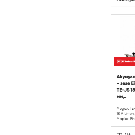
Разгледа
Акумул
- зеге 
TE-JS 18 
мм,..
Модел: TE-J
18 V, Li-Io
Марка: Ein