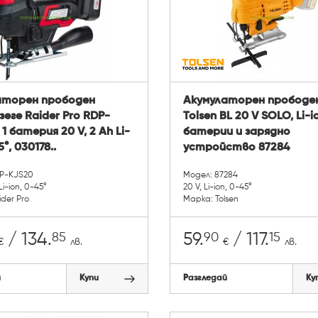
аторен прободен
Акумулаторен прободе
еге Raider Pro RDP-
Tolsen BL 20 V SOLO, Li-i
1 батерия 20 V, 2 Ah Li-
батерии и зарядно
5°, 030178..
устройство 87284
P-KJS20
Модел: 87284
Li-ion, 0-45°
20 V, Li-ion, 0-45°
der Pro
Марка: Tolsen
85
90
15
/ 134.
59.
/ 117.
€
лв.
€
лв.
й
Купи
Разгледай
Ку