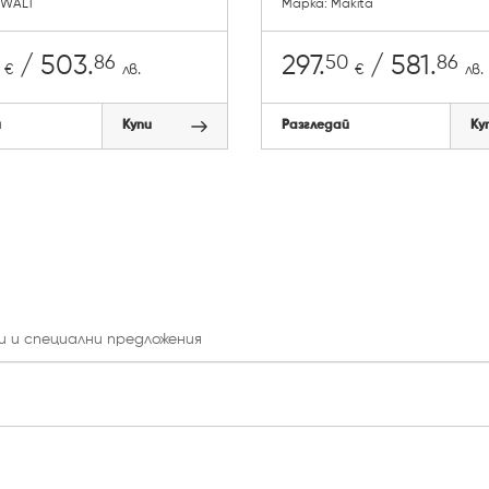
eWALT
Марка: Makita
86
50
86
/ 503.
297.
/ 581.
€
лв.
€
лв.
й
Купи
Разгледай
Ку
и и специални предложения