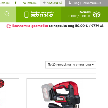
йте ни:
Контакти
Любими (
0
)
Вход | Регистрация
Количка
Телефон за поръчки
0877 17 34 67
0.00€ / 0.00 лв.
Безплатна доставка
за поръчки над 50.00 € / 97.79 лв.
По 20 продукта на страница