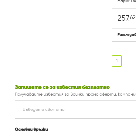
Марка: D
62
257.
Разгледа
1
Запишете се за известия безплатно
Получавайте известия за всички промо оферти, кампани
Основни връзки