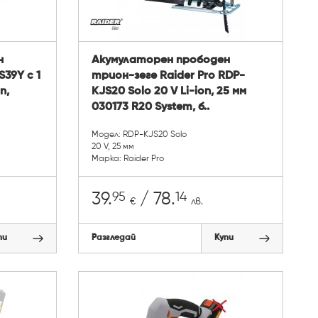
н
Акумулаторен прободен
39Y с 1
трион-зеге Raider Pro RDP-
n,
KJS20 Solo 20 V Li-ion, 25 мм
030173 R20 System, б..
Модел: RDP-KJS20 Solo
20 V, 25 мм
Марка: Raider Pro
95
14
39.
/ 78.
€
лв.
пи
Разгледай
Купи