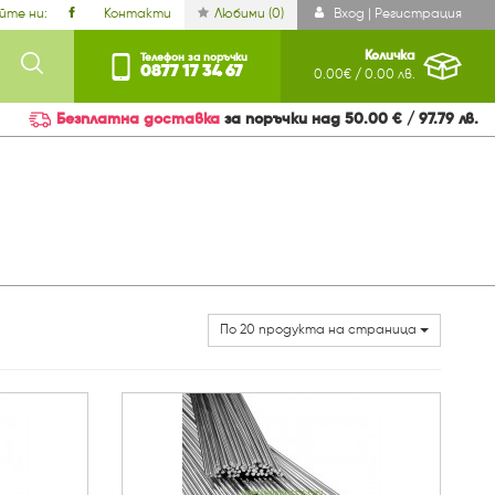
йте ни:
Контакти
Любими (
0
)
Вход | Регистрация
Количка
Телефон за поръчки
0877 17 34 67
0.00€ / 0.00 лв.
Безплатна доставка
за поръчки над 50.00 € / 97.79 лв.
По 20 продукта на страница