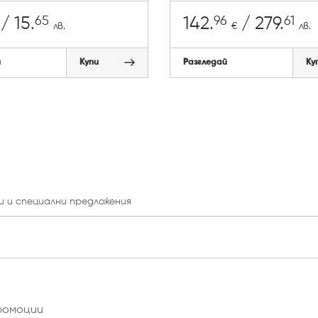
65
96
61
/ 15.
142.
/ 279.
лв.
€
лв.
й
Купи
Разгледай
Ку
и и специални предложения
ромоции