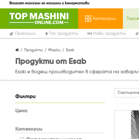
Вашият магазин за машини и консумативи
Категории
Промоции
Топ продукти
Нови продукти
Продукти
Марки
Esab
Продукти от Esab
Esab е водещ производител в сферата на заваръч
Сортиране
Филтри
Цена
Категории