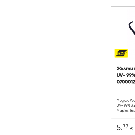
Жълти 
UV- 99%
070001
Модел: War
UV- 99% ж
Марка: Es
37
5.
€