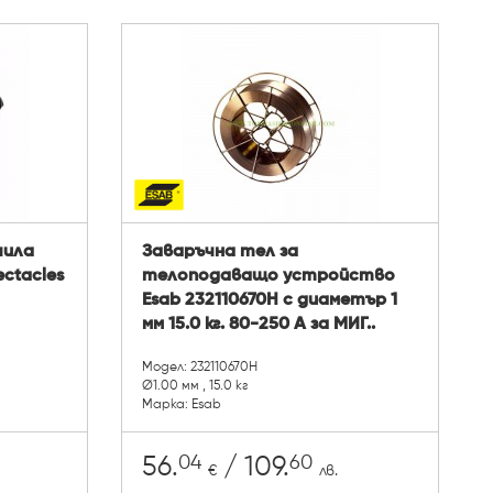
чила
Заваръчна тел за
ectacles
телоподаващо устройство
Esab 232110670H с диаметър 1
мм 15.0 кг. 80-250 A за МИГ..
Модел: 232110670H
Ø1.00 мм , 15.0 кг
Марка: Esab
04
60
56.
/ 109.
€
лв.