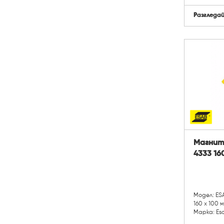
Разгледа
Магните
4333 16
Модел: ES
160 х 100 
Марка: Es