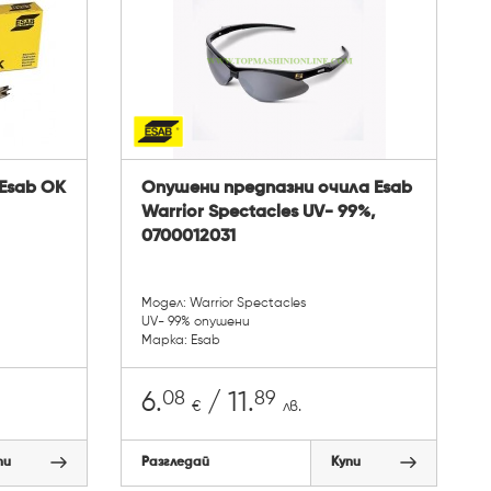
Esab OK
Опушени предпазни очила Esab
Warrior Spectacles UV- 99%,
0700012031
Модел: Warrior Spectacles
UV- 99% опушени
Марка: Esab
08
89
6.
/ 11.
€
лв.
пи
Разгледай
Купи