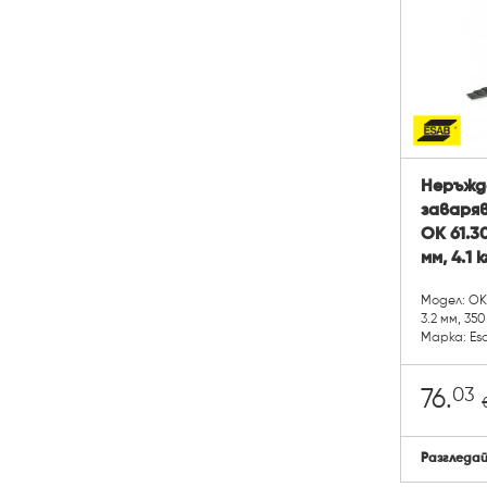
Неръжд
заваря
OK 61.3
мм, 4.1 к
Модел: OK 
3.2 мм, 350
Марка: Es
03
76.
Разгледа