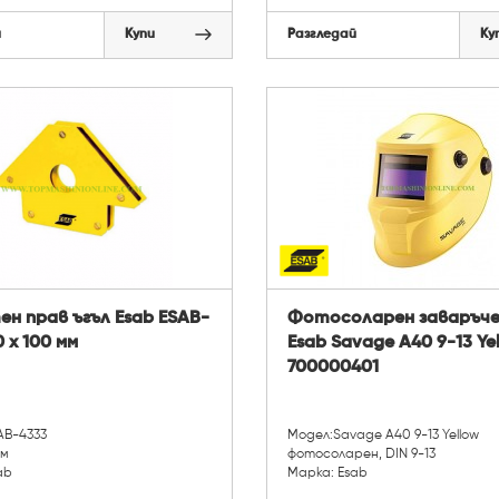
й
Купи
Разгледай
Ку
н прав ъгъл Esab ESAB-
Фотосоларен заваръче
0 х 100 мм
Esab Savage A40 9-13 Yel
700000401
AB-4333
Модел:Savage A40 9-13 Yellow
мм
фотосоларен, DIN 9-13
ab
Марка: Esab