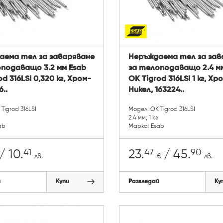
аема тел за заваряване
Неръждаема тел за зав
подаващо 3.2 мм Esab
за телоподаващо 2.4 м
d 316LSI 0,320 кг, Хром-
OK Tigrod 316LSI 1 кг, Хр
6..
Никел, 163224..
Tigrod 316LSI
Модел: OK Tigrod 316LSI
2.4 мм, 1 кг
ab
Марка: Esab
41
47
90
/ 10.
23.
/ 45.
лв.
€
лв.
й
Купи
Разгледай
Ку