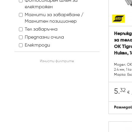
Фотосоларен шлем за
електрожен
Магнити за заваряване /
Магнитен позиционер
Тел заваръчна
Неръжд
Предпазни очила
за тело
Електроди
OK Tigro
Никел, 1
Изчисти филтрите
Модел: OK 
2.4 мм, 1 кг
Марка: Es
32
5.
€
Разгледа