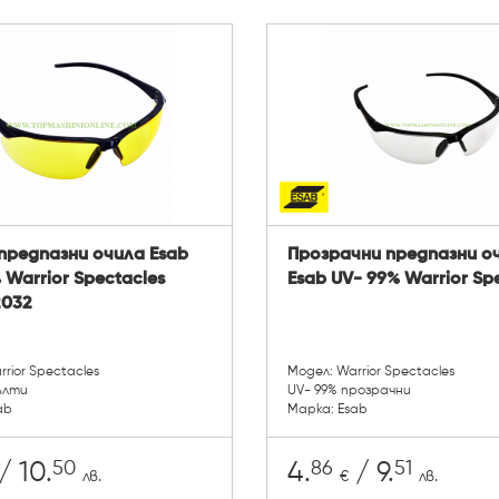
предпазни очила Esab
Прозрачни предпазни о
 Warrior Spectacles
Esab UV- 99% Warrior Sp
2032
rior Spectacles
Модел: Warrior Spectacles
ълти
UV- 99% прозрачни
ab
Марка: Esab
50
86
51
/ 10.
4.
/ 9.
лв.
€
лв.