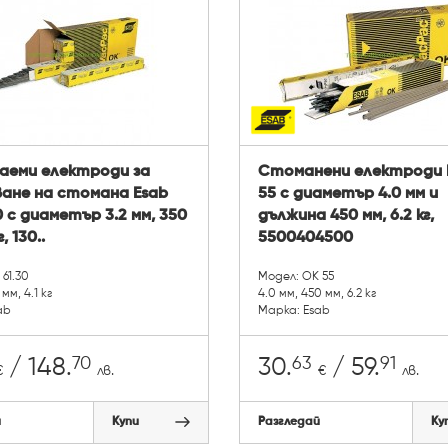
аеми електроди за
Стоманени електроди 
ване на стомана Esab
55 с диаметър 4.0 мм и
0 с диаметър 3.2 мм, 350
дължина 450 мм, 6.2 кг,
г, 130..
5500404500
61.30
Модел: OK 55
 мм, 4.1 кг
4.0 мм, 450 мм, 6.2 кг
ab
Марка: Esab
70
63
91
/ 148.
30.
/ 59.
€
лв.
€
лв.
й
Купи
Разгледай
Ку