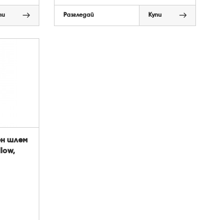
пи
Разгледай
Купи
н шлем
low,