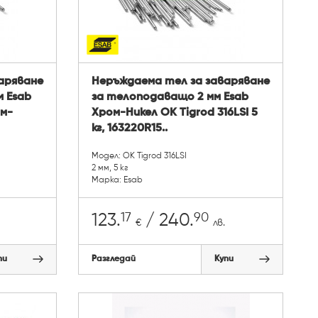
аряване
Неръждаема тел за заваряване
м Esab
за телоподаващо 2 мм Esab
ом-
Хром-Никел OK Tigrod 316LSI 5
кг, 163220R15..
Модел: OK Tigrod 316LSI
2 мм, 5 кг
Марка: Esab
17
90
123.
/ 240.
€
лв.
пи
Разгледай
Купи