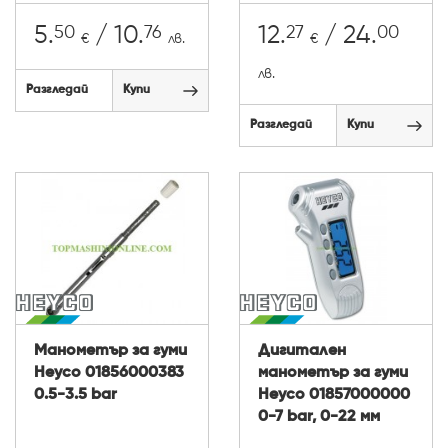
50
76
27
00
5.
/ 10.
12.
/ 24.
€
лв.
€
лв.
Разгледай
Купи
Разгледай
Купи
Манометър за гуми
Дигитален
Heyco 01856000383
манометър за гуми
0.5-3.5 bar
Heyco 01857000000
0-7 bar, 0-22 мм