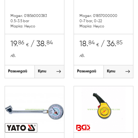
Модел: 01856000383
Модел: 01857000000
0.5-3.5 bar
0-7 bar, 0-22
Марка: Heyco
Марка: Heyco
86
84
84
85
19.
/ 38.
18.
/ 36.
€
€
лв.
лв.
Разгледай
Купи
Разгледай
Купи