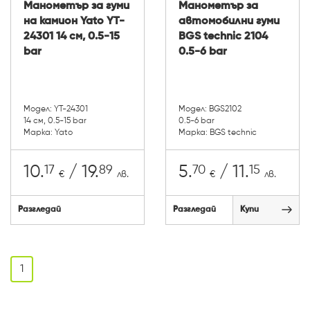
Манометър за гуми
Манометър за
на камион Yato YT-
автомобилни гуми
24301 14 см, 0.5-15
BGS technic 2104
bar
0.5-6 bar
Модел: YT-24301
Модел: BGS2102
14 см, 0.5-15 bar
0.5-6 bar
Марка: Yato
Марка: BGS technic
17
89
70
15
10.
/ 19.
5.
/ 11.
€
лв.
€
лв.
Разгледай
Разгледай
Купи
1