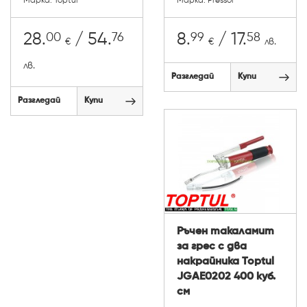
Марка: Toptul
Марка: Pressol
00
76
99
58
28.
/ 54.
8.
/ 17.
€
€
лв.
лв.
Разгледай
Купи
Разгледай
Купи
Ръчен такаламит
за грес с два
накрайника Toptul
JGAE0202 400 куб.
см