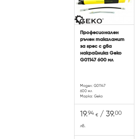
Професионален
ръчен такаламит
за грес с два
накрайника Geko
G01147 600 мл
Модел: G01147
600 мл
Марка: Geko
94
00
19.
/ 39.
€
лв.