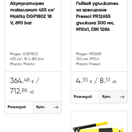
Акумулаторен
Гъвкав удължител
такаламит 455 см³
за гресиране
Makita DGP180Z 18
Pressol PR12655
V, 690 bar
дължина 300 мм,
М10х1, DIN 1286
Модел: DGP180Z
Модел: PR12655
455 см³, 18 V, 690 bar
300 мм, М10х1
Марка: Makita
Марка: Pressol
48
35
51
364.
/
4.
/ 8.
€
€
лв.
86
712.
лв.
Разгледай
Купи
Разгледай
Купи