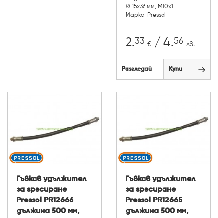
Ø 15x36 мм, М10х1
Марка: Pressol
33
56
2.
/ 4.
€
лв.
Разгледай
Купи
Гъвкав удължител
Гъвкав удължител
за гресиране
за гресиране
Pressol PR12666
Pressol PR12665
дължина 500 мм,
дължина 500 мм,