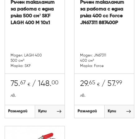
Ръчен такаламит
Ръчен такаламит
за работа с една
за работа с една
ръка 500 см³ SKF
ръка 400 cc Force
LAGH 400 М 10х1
JN67311 887400P
Модел: LAGH 400
Модел: JN67311
500 см³
400 см³
Марка: SKF
Марка: Force
67
00
65
99
75.
/ 148.
29.
/ 57.
€
€
лв.
лв.
Разгледай
Купи
Разгледай
Купи