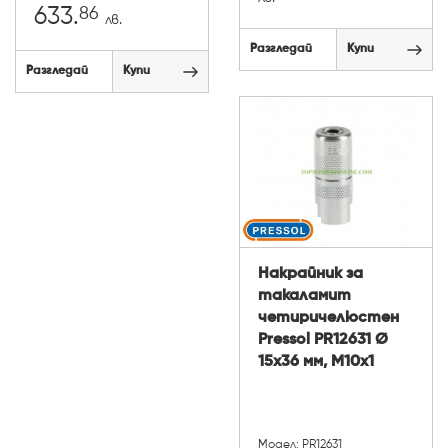
86
633.
лв.
Разгледай
Купи
Разгледай
Купи
Накрайник за
такаламит
четиричелюстен
Pressol PR12631 Ø
15x36 мм, М10х1
Модел: PR12631