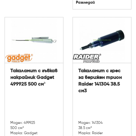
Разгледай
Такаламит с гъвкав
Такаламит с грес
накрайник Gadget
за верижен трион
499925 500 см³
Raider 141304 38.5
см3
Модел: 499925
Модел: 141304
500 см³
38.5 см³
Марка: Gadget
Марка: Raider