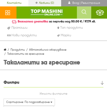
Контакти
Любими (
0
)
Вход | Регистрация
Безплатна доставка
за поръчки над 50.00 € / 97.79 лв.
Промоции
Топ продукти
Нови продукти
Марки
Продукти
Автомобилно оборудване
Такаламити за гресиране
Такаламити за гресиране
Филтри
Цена
Изчисти филтрите
Сортиране: По подразбиране