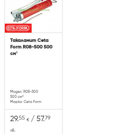
Такаламит Ceta
Form R08-500 500
см³
Модел: R08-500
500 см³
Марка: Ceta Form
55
79
29.
/ 57.
€
лв.