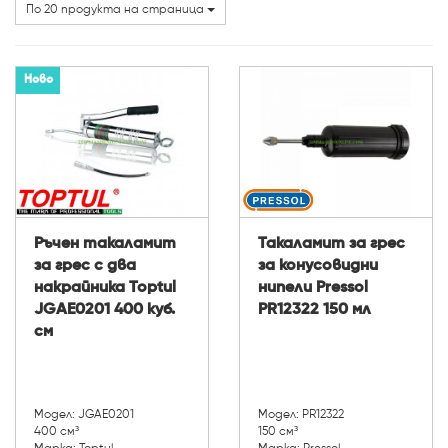
Марки
По 20 продукта на страница
Ново
Ръчен такаламит
Такаламит за грес
за грес с два
за конусовидни
накрайника Toptul
нипели Pressol
JGAE0201 400 куб.
PR12322 150 мл
см
Модел: JGAE0201
Модел: PR12322
400 см³
150 см³