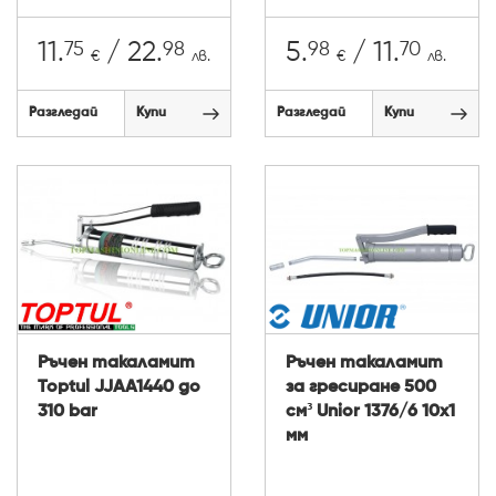
75
98
98
70
11.
/ 22.
5.
/ 11.
€
лв.
€
лв.
Разгледай
Купи
Разгледай
Купи
Ръчен такаламит
Ръчен такаламит
Toptul JJAA1440 до
за гресиране 500
310 bar
см³ Unior 1376/6 10х1
мм