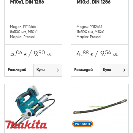
М10х1, DIN 1286
М10х1, DIN 1286
Модел: PR12666
Модел: PR12665
8x500 мм, М10х1
11x500 мм, М10х1
Марка: Pressol
Марка: Pressol
06
90
88
54
5.
/ 9.
4.
/ 9.
€
лв.
€
лв.
Разгледай
Купи
Разгледай
Купи