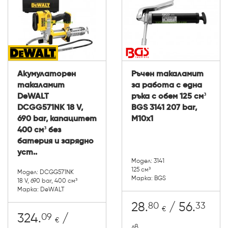
Акумулаторен
Ръчен такаламит
такаламит
за работа с една
DeWALT
ръка с обем 125 см³
DCGG571NK 18 V,
BGS 3141 207 bar,
690 bar, капацитет
М10x1
400 см³ без
батерия и зарядно
уст..
Модел: 3141
125 см³
Модел: DCGG571NK
Марка: BGS
18 V, 690 bar, 400 см³
Марка: DeWALT
80
33
28.
/ 56.
€
09
324.
/
€
лв.