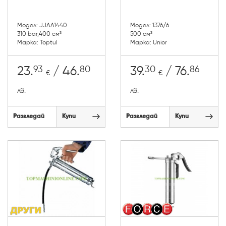
Модел: JJAA1440
Модел: 1376/6
310 bar,400 см³
500 см³
Марка: Toptul
Марка: Unior
93
80
30
86
23.
/ 46.
39.
/ 76.
€
€
лв.
лв.
Разгледай
Купи
Разгледай
Купи