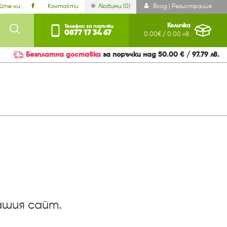
йте ни:
Контакти
Любими (
0
)
Вход | Регистрация
Количка
Телефон за поръчки
0877 17 34 67
0.00€ / 0.00 лв.
Безплатна доставка
за поръчки над 50.00 € / 97.79 лв.
ашия сайт.