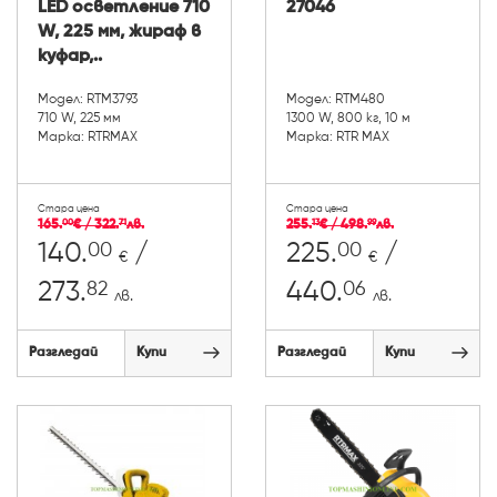
LED осветление 710
27046
W, 225 мм, жираф в
куфар,..
Модел: RTM3793
Модел: RTM480
710 W, 225 мм
1300 W, 800 кг, 10 м
Марка: RTRMAX
Марка: RTR MAX
Стара цена
Стара цена
165.
€ / 322.
лв.
255.
€ / 498.
лв.
00
71
13
99
00
00
140.
/
225.
/
€
€
82
06
273.
440.
лв.
лв.
Разгледай
Купи
Разгледай
Купи