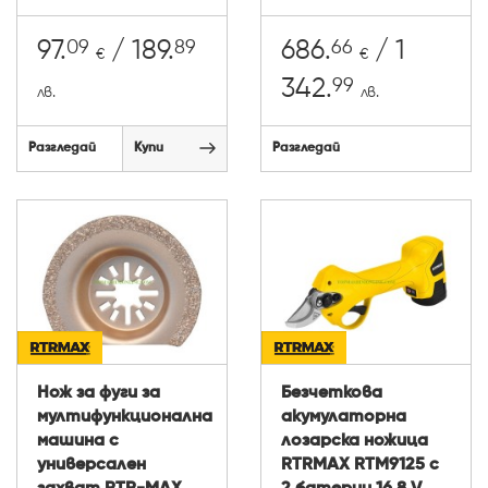
09
89
66
97.
/ 189.
686.
/ 1
€
€
99
342.
лв.
лв.
Разгледай
Купи
Разгледай
Нож за фуги за
Безчеткова
мултифункционална
акумулаторна
машина с
лозарска ножица
универсален
RTRMAX RTM9125 с