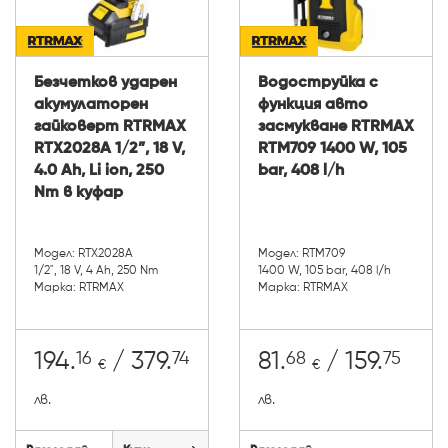
Безчетков ударен
Водоструйка с
акумулаторен
функция авто
гайковерт RTRMAX
засмукване RTRMAX
RTX2028A 1/2”, 18 V,
RTM709 1400 W, 105
4.0 Ah, Li ion, 250
bar, 408 l/h
Nm в куфар
Модел: RTX2028A
Модел: RTM709
1/2", 18 V, 4 Ah, 250 Nm
1400 W, 105 bar, 408 l/h
Марка: RTRMAX
Марка: RTRMAX
16
74
68
75
194.
/ 379.
81.
/ 159.
€
€
лв.
лв.