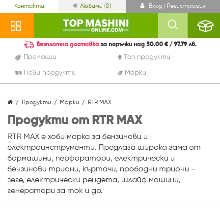
Контакти
Любими (
0
)
Вход | Регистрация
Безплатна доставка
за поръчки над 50.00 € / 97.79 лв.
Промоции
Топ продукти
Нови продукти
Марки
Продукти
Марки
RTR MAX
Продукти от RTR MAX
RTR MAX е хоби марка за бензинови и
електроинструменти. Предлага широка гама от
бормашини, перфоратори, електрически и
бензинови триони, къртачи, прободни триони -
зеге, електрически рендета, шлайф машини,
генератори за ток и др.