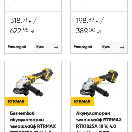
51
89
318.
/
198.
/
€
€
95
00
622.
389.
лв.
лв.
Разгледай
Купи
Разгледай
Купи
Безчетков
Акумулаторен
акумулаторен
ъглошлайф RTRMAX
ъглошлайф RTRMAX
RTX1825A 18 V, 4.0