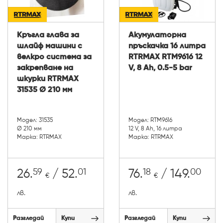
Кръгла глава за
Акумулаторна
шлайф машини с
пръскачка 16 литра
велкро система за
RTRMAX RTM9616 12
закрепване на
V, 8 Ah, 0.5-5 bar
шкурки RTRMAX
31535 Ø 210 мм
Модел: 31535
Модел: RTM9616
Ø 210 мм
12 V, 8 Ah, 16 литра
Марка: RTRMAX
Марка: RTRMAX
59
01
18
00
26.
/ 52.
76.
/ 149.
€
€
лв.
лв.
Разгледай
Купи
Разгледай
Купи