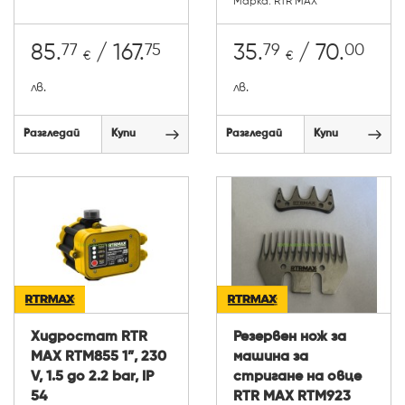
Марка: RTR MAX
77
75
79
00
85.
/ 167.
35.
/ 70.
€
€
лв.
лв.
Разгледай
Купи
Разгледай
Купи
Хидростат RTR
Резервен нож за
MAX RTM855 1”, 230
машина за
V, 1.5 до 2.2 bar, IP
стригане на овце
54
RTR MAX RTM923