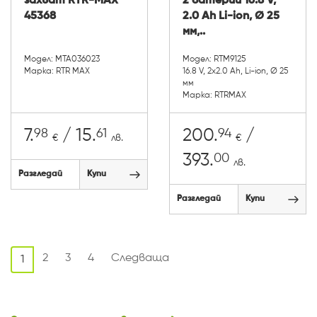
захват RTR-MAX
2 батерии 16.8 V,
45368
2.0 Ah Li-ion, Ø 25
мм,..
Модел: MTA036023
Модел: RTM9125
Марка: RTR MAX
16.8 V, 2x2.0 Ah, Li-ion, Ø 25
мм
Марка: RTRMAX
98
61
94
7.
/ 15.
200.
/
€
лв.
€
00
393.
лв.
Разгледай
Купи
Разгледай
Купи
2
3
4
Следваща
1