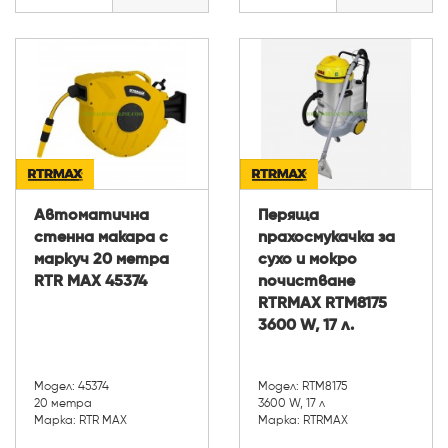
Автоматична
Перяща
стенна макара с
прахосмукачка за
маркуч 20 метра
сухо и мокро
RTR MAX 45374
почистване
RTRMAX RTM8175
3600 W, 17 л.
Модел: 45374
Модел: RTM8175
20 метра
3600 W, 17 л
Марка: RTR MAX
Марка: RTRMAX