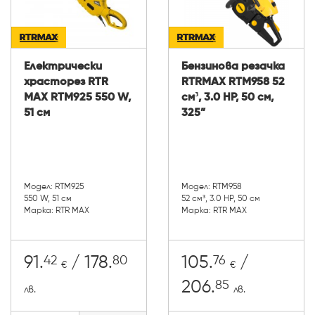
Електрически
Бензинова резачка
храсторез RTR
RTRMAX RTM958 52
MAX RTM925 550 W,
см³, 3.0 HP, 50 см,
51 см
325”
Модел: RTM925
Модел: RTM958
550 W, 51 см
52 cм³, 3.0 HP, 50 см
Марка: RTR MAX
Марка: RTR MAX
42
80
76
91.
/ 178.
105.
/
€
€
85
206.
лв.
лв.