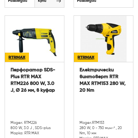
Разгледай
Купи
Разгледай
Перфоратор SDS-
Електрически
Plus RTR MAX
винтоверт RTR
RTM226 800 W, 3.0
MAX RTM153 280 W,
J, Ø 26 мм, в куфар
20 Nm
Модел: RTM226
Модел:RTM153
800 W, 3.0 J , SDS-plus
280 W, 0 - 750 мин-¹ , 20
Марка: RTR MAX
Nm, 10 мм