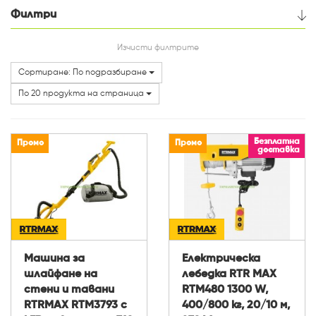
Филтри
Цена
Изчисти филтрите
Сортиране: По подразбиране
Категории
По 20 продукта на страница
Безплатна
Промо
Промо
доставка
Машина за
Електрическа
шлайфане на
лебедка RTR MAX
стени и тавани
RTM480 1300 W,
RTRMAX RTM3793 с
400/800 кг, 20/10 м,