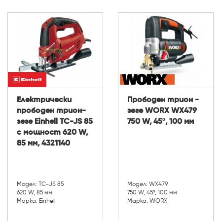
Електрически
Прободен трион -
прободен трион-
зеге WORX WX479
зеге Einhell TC-JS 85
750 W, 45º, 100 мм
с мощност 620 W,
85 мм, 4321140
Модел: TC-JS 85
Модел: WX479
620 W, 85 мм
750 W, 45º, 100 мм
Марка: Einhell
Марка: WORX