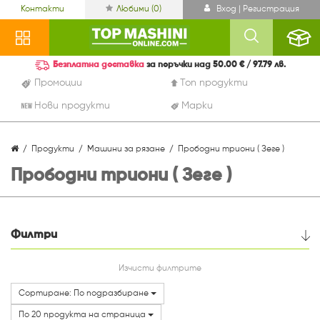
Контакти
Любими (
0
)
Вход | Регистрация
Безплатна доставка
за поръчки над 50.00 € / 97.79 лв.
Промоции
Топ продукти
Нови продукти
Марки
Продукти
Машини за рязане
Прободни триони ( Зеге )
Прободни триони ( Зеге )
Филтри
Цена
Изчисти филтрите
Сортиране: По подразбиране
Марки
По 20 продукта на страница