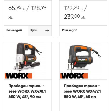
95
99
20
65.
/ 128.
122.
/
€
€
00
239.
лв.
лв.
Разгледай
Купи
Разгледай
Прободен трион -
Прободен трион -
зеге WORX WX478.1
зеге WORX WX477.1
650 W, 45º, 90 мм
550 W, 45º, 65 мм