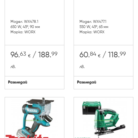
Модел: WX478.1
Модел: WX477.1
650 W, 45º, 90 мм
550 W, 45º, 65 мм
Марка: WORX
Марка: WORX
63
99
84
99
96.
/ 188.
60.
/ 118.
€
€
лв.
лв.
Разгледай
Разгледай