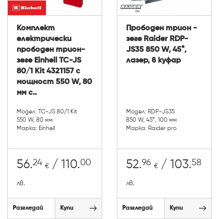
Комплект
Прободен трион -
електрически
зеге Raider RDP-
прободен трион-
JS35 850 W, 45°,
зеге Einhell TC-JS
лазер, в куфар
80/1 Kit 4321157 с
мощност 550 W, 80
мм с..
Модел: TC-JS 80/1 Kit
Модел: RDP-JS35
550 W, 80 мм
850 W, 45°, 100 мм
Марка: Einhell
Марка: Raider pro
24
00
96
58
56.
/ 110.
52.
/ 103.
€
€
лв.
лв.
Разгледай
Купи
Разгледай
Купи