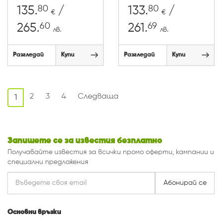
80
80
135.
/
133.
/
€
€
60
69
265.
261.
лв.
лв.
Разгледай
Купи
Разгледай
Купи
2
3
4
Следваща
1
Запишете се за известия безплатно
Получавайте известия за всички промо оферти, кампании и
специални предложения
Абонирай се
Основни връзки