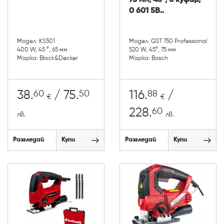
75 мм, 45°, в куфар,
0 601 5B..
Модел: KS501
Модел: GST 750 Professional
400 W, 45 °, 65 мм
520 W, 45°, 75 мм
Марка: Black&Decker
Марка: Bosch
60
50
88
38.
/ 75.
116.
/
€
€
60
228.
лв.
лв.
Разгледай
Купи
Разгледай
Купи