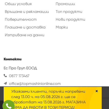
Общи условия
Промоции
Връщане и рекламации
Топ продукти
Поверителност
Нови продукти
Плащане и доставка
Марки
Изтриване на данни
Контакти
Ес Про Груп ЕООД
0877 173467
office@topmashinionline.com
Вижте повече
×
Уважаеми клиенти, поръчки напревени
Нашият онлайн магазин използва така
след 13.00 ч. на 05.08.2026 г. ще се
наречените „Бисквитки“ Научете повече за
обработват на 13.08.2026 г. МАГАЗИНА
нашата
политика за поверителност
.
2020 © Всички права запазени
НЯМА ДА РАБОТИ В ТОЗИ ПЕРИОД!