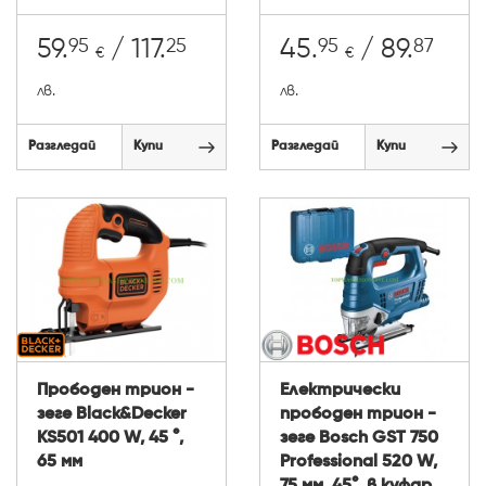
95
25
95
87
59.
/ 117.
45.
/ 89.
€
€
лв.
лв.
Разгледай
Купи
Разгледай
Купи
Прободен трион -
Електрически
зеге Black&Decker
прободен трион -
KS501 400 W, 45 °,
зеге Bosch GST 750
65 мм
Professional 520 W,