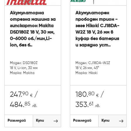
Акумулаторна
Акумулаторен
отрезна машина за
прободен трион -
гипскартон Makita
зеге Hikoki CJ18DA-
DSD180Z 18 V, 30 мм,
W2Z 18 V, 26 мм в
0-6000 об./мин,Li-
куфар без батерия
ion, без б..
и зарядно уст..
Модел: DSD180Z
Модел: CJ18DA-W2Z
18 V, Li-ion, 30 мм
18 V, 26 мм, 45°
Марка: Makita
Марка: Hikoki
90
80
247.
/
180.
/
€
€
85
61
484.
353.
лв.
лв.
Разгледай
Купи
Разгледай
Купи