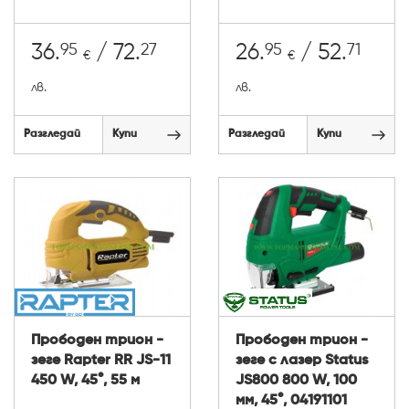
95
27
95
71
36.
/ 72.
26.
/ 52.
€
€
лв.
лв.
Разгледай
Купи
Разгледай
Купи
Прободен трион -
Прободен трион -
зеге Rapter RR JS-11
зеге с лазер Status
450 W, 45°, 55 м
JS800 800 W, 100
мм, 45°, 04191101