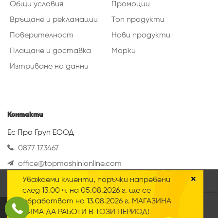
Общи условия
Промоции
Връщане и рекламации
Топ продукти
Поверителност
Нови продукти
Плащане и доставка
Марки
Изтриване на данни
Контакти
Ес Про Груп ЕООД
0877 173467
office@topmashinionline.com
Вижте повече
×
Уважаеми клиенти, поръчки напревени
Нашият онлайн магазин използва така
след 13.00 ч. на 05.08.2026 г. ще се
наречените „Бисквитки“ Научете повече за
обработват на 13.08.2026 г. МАГАЗИНА
нашата
политика за поверителност
.
2020 © Всички права запазени
НЯМА ДА РАБОТИ В ТОЗИ ПЕРИОД!
Приемам