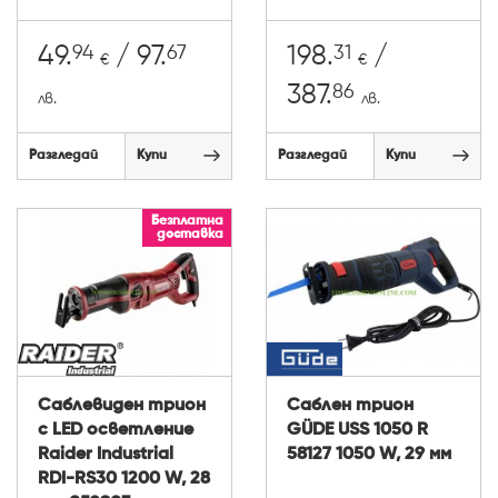
94
67
31
49.
/ 97.
198.
/
€
€
86
387.
лв.
лв.
Разгледай
Купи
Разгледай
Купи
Безплатна
доставка
Саблевиден трион
Саблен трион
с LED осветление
GÜDE USS 1050 R
Raider Industrial
58127 1050 W, 29 мм
RDI-RS30 1200 W, 28