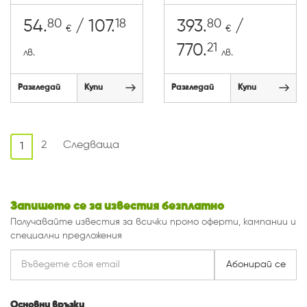
80
18
80
54.
/ 107.
393.
/
€
€
21
770.
лв.
лв.
Разгледай
Купи
Разгледай
Купи
2
Следваща
1
Запишете се за известия безплатно
Получавайте известия за всички промо оферти, кампании и
специални предложения
Абонирай се
Основни връзки