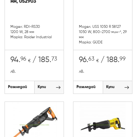
мм, 052903
Модел: RDI-RS30
Модел: USS 1050 R 58127
1200 W, 28 мм
1050 W, 800-2700 мин-¹, 29
Марка: Raider Industrial
мм
Марка: GÜDE
96
73
63
99
94.
/ 185.
96.
/ 188.
€
€
лв.
лв.
Разгледай
Купи
Разгледай
Купи