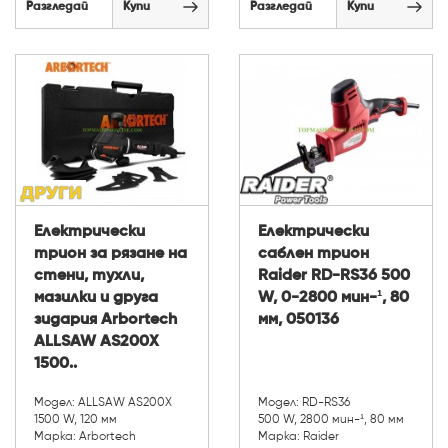
Разгледай
Купи
Разгледай
Купи
Електрически
Електрически
трион за рязане на
саблен трион
стени, тухли,
Raider RD-RS36 500
мазилки и друга
W, 0-2800 мин-¹, 80
зидария Arbortech
мм, 050136
ALLSAW AS200X
1500..
Модел: ALLSAW AS200X
Модел: RD-RS36
1500 W, 120 мм
500 W, 2800 мин-¹, 80 мм
Марка: Arbortech
Марка: Raider