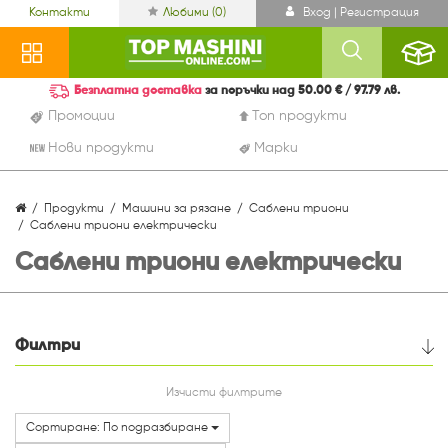
Контакти
Любими (
0
)
Вход | Регистрация
Безплатна доставка
за поръчки над 50.00 € / 97.79 лв.
Промоции
Топ продукти
Нови продукти
Марки
Продукти
Машини за рязане
Саблени триони
Саблени триони електрически
Саблени триони електрически
Филтри
Цена
Изчисти филтрите
Сортиране: По подразбиране