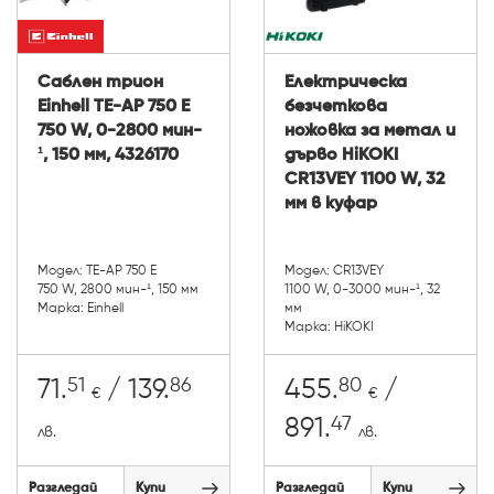
Саблен трион
Електрическа
Einhell TE-AP 750 E
безчеткова
750 W, 0-2800 мин-
ножовка за метал и
¹, 150 мм, 4326170
дърво HiKOKI
CR13VEY 1100 W, 32
мм в куфар
Модел: TE-AP 750 E
Модел: CR13VEY
750 W, 2800 мин-¹, 150 мм
1100 W, 0-3000 мин-¹, 32
Марка: Einhell
мм
Марка: HiKOKI
51
86
80
71.
/ 139.
455.
/
€
€
47
891.
лв.
лв.
Разгледай
Купи
Разгледай
Купи