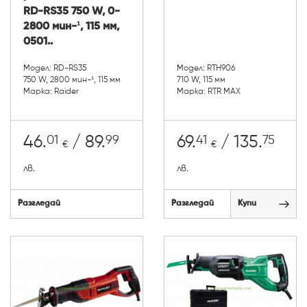
RD-RS35 750 W, 0-
2800 мин-¹, 115 мм,
0501..
Модел: RD-RS35
Модел: RTH906
750 W, 2800 мин-¹, 115 мм
710 W, 115 мм
Марка: Raider
Марка: RTR MAX
01
99
41
75
46.
/ 89.
69.
/ 135.
€
€
лв.
лв.
Разгледай
Разгледай
Купи