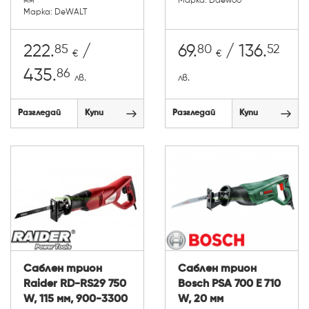
мм
Марка: Daewoo
Марка: DeWALT
85
80
52
222.
/
69.
/ 136.
€
€
86
435.
лв.
лв.
Разгледай
Купи
Разгледай
Купи
Саблен трион
Саблен трион
Raider RD-RS29 750
Bosch PSA 700 E 710
W, 115 мм, 900-3300
W, 20 мм