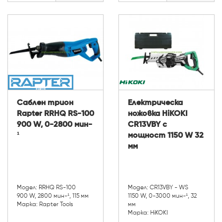
Саблен трион
Електрическа
Rapter RRHQ RS-100
ножовка HiKOKI
900 W, 0-2800 мин-
CR13VBY с
¹
мощност 1150 W 32
мм
Модел: RRHQ RS-100
Модел: CR13VBY - WS
900 W, 2800 мин-¹, 115 мм
1150 W, 0-3000 мин-¹, 32
Марка: Rapter Tools
мм
Марка: HiKOKI