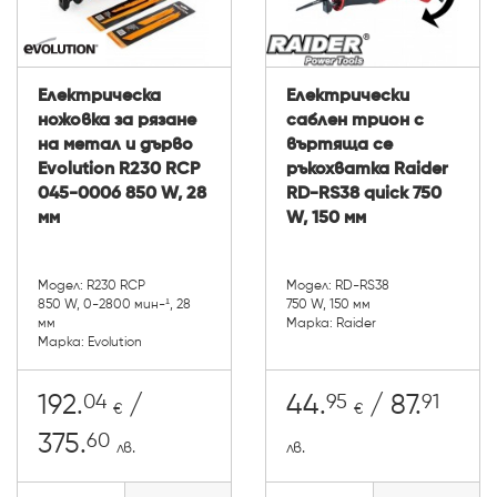
Електрическа
Електрически
ножовка за рязане
саблен трион с
на метал и дърво
въртяща се
Evolution R230 RCP
ръкохватка Raider
045-0006 850 W, 28
RD-RS38 quick 750
мм
W, 150 мм
Модел: R230 RCP
Модел: RD-RS38
850 W, 0-2800 мин-¹, 28
750 W, 150 мм
мм
Марка: Raider
Марка: Evolution
04
95
91
192.
/
44.
/ 87.
€
€
60
375.
лв.
лв.