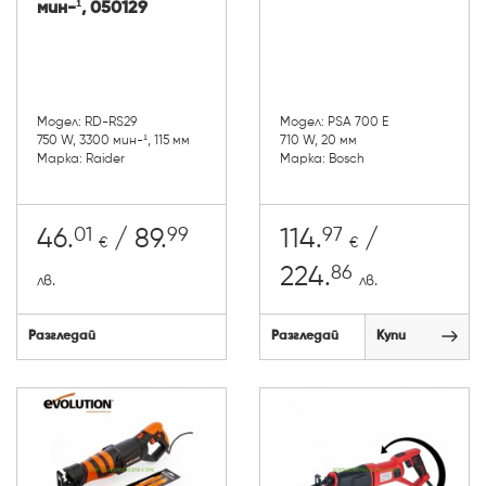
мин-¹, 050129
Модел: RD-RS29
Модел: PSA 700 E
750 W, 3300 мин-¹, 115 мм
710 W, 20 мм
Марка: Raider
Марка: Bosch
01
99
97
46.
/ 89.
114.
/
€
€
86
224.
лв.
лв.
Разгледай
Разгледай
Купи