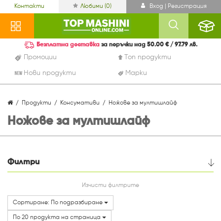
Контакти
Любими (
0
)
Вход | Регистрация
Безплатна доставка
за поръчки над 50.00 € / 97.79 лв.
Промоции
Топ продукти
Нови продукти
Марки
Продукти
Консумативи
Ножове за мултишлайф
Ножове за мултишлайф
Филтри
Цена
Изчисти филтрите
Сортиране: По подразбиране
Марки
По 20 продукта на страница