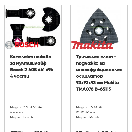
Комплект ножове
Триъгълен плот -
за мултишлайф
подложка за
Bosch 2 608 661 696
многофункционален
4 части
осцилатор
93x93x93 мм Makita
TMA078 B-65115
Модел: 2 608 661 696
Модел: TMA078
4 части
93x93x93 мм
Марка: Bosch
Марка: Makita