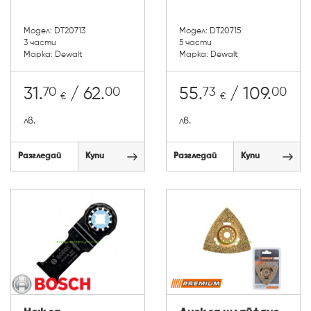
Модел: DT20713
Модел: DT20715
3 части
5 части
Марка: Dewalt
Марка: Dewalt
70
00
73
00
31.
/ 62.
55.
/ 109.
€
€
лв.
лв.
Разгледай
Купи
Разгледай
Купи