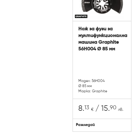
Нож за фуги за
мултифункционална
машина Graphite
56H004 Ø 85 мм
Модел: 56H004
Ø 85 мм
Марка: Graphite
13
90
8.
/ 15.
€
лв.
Разгледай