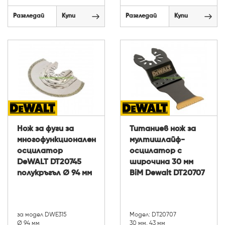
Разгледай
Купи
Разгледай
Купи
Нож за фуги за
Титаниев нож за
многофункционален
мултишлайф-
осцилатор
осцилатор с
DeWALT DT20745
широчина 30 мм
полукръгъл Ø 94 мм
BiM Dewalt DT20707
за модел DWE315
Модел: DT20707
Ø 94 мм
30 мм, 43 мм