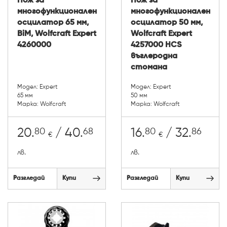
Нож за
Нож за
многофункционален
многофункционален
осцилатор 65 мм,
осцилатор 50 мм,
BiM, Wolfcraft Expert
Wolfcraft Expert
4260000
4257000 HCS
въглеродна
стомана
Модел: Expert
Модел: Expert
65 мм
50 мм
Марка: Wolfcraft
Марка: Wolfcraft
80
68
80
86
20.
/ 40.
16.
/ 32.
€
€
лв.
лв.
Разгледай
Купи
Разгледай
Купи