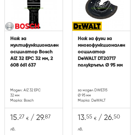
Нож за
Нож за фуги за
мултифункционален
многофункционален
осцилатор Bosch
осцилатор
AIZ 32 EPC 32 мм, 2
DeWALT DT20717
608 661 637
полукръгъл Ø 95 мм
Модел: AIZ 32 EPC
за модел DWE315
32 мм
Ø 95 мм
Марка: Bosch
Марка: DeWALT
27
87
55
50
15.
/ 29.
13.
/ 26.
€
€
лв.
лв.