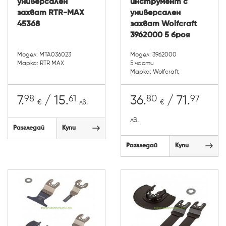
универсален
инструмент с
захват RTR-MAX
универсален
45368
захват Wolfcraft
3962000 5 броя
Модел: MTA036023
Модел: 3962000
Марка: RTR MAX
5 части
Марка: Wolfcraft
98
61
80
97
7.
/ 15.
36.
/ 71.
€
лв.
€
лв.
Разгледай
Купи
Разгледай
Купи