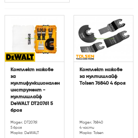
Комплект ножове
Комплект ножове
за
за мултишлайф
мултифункционален
Tolsen 76840 4 броя
инструмент -
мултишлайф
DeWALT DT20761 5
броя
Модел: DT20761
Модел: 76840
5 броя
4 части
Марка: DeWALT
Марка: Tolsen