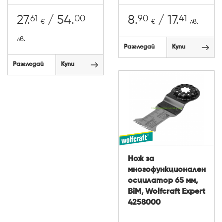
61
00
90
41
27.
/ 54.
8.
/ 17.
€
€
лв.
лв.
Разгледай
Купи
Разгледай
Купи
Нож за
многофункционален
осцилатор 65 мм,
BiM, Wolfcraft Expert
4258000