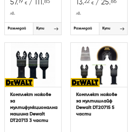
19
85
22
86
57.
/ 111.
13.
/ 25.
€
€
лв.
лв.
Разгледай
Купи
Разгледай
Купи
Комплект ножове
Комплект ножове
за
за мултишлайф
мултифункционална
Dewalt DT20715 5
машина Dewalt
части
DT20713 3 части