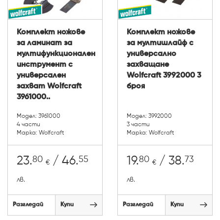
Комплект ножове
Комплект ножове
за ламинат за
за мултишлайф с
мултифункционален
универсално
инструмент с
захващане
универсален
Wolfcraft 3992000 3
захват Wolfcraft
броя
3961000..
Модел: 3961000
Модел: 3992000
4 части
3 части
Марка: Wolfcraft
Марка: Wolfcraft
80
55
80
73
23.
/ 46.
19.
/ 38.
€
€
лв.
лв.
Разгледай
Купи
Разгледай
Купи