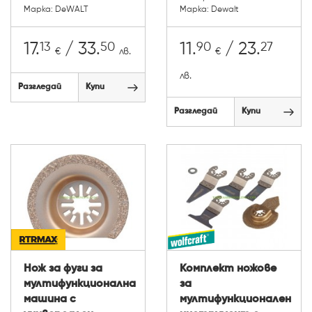
Марка: DeWALT
Марка: Dewalt
13
50
90
27
17.
/ 33.
11.
/ 23.
€
лв.
€
лв.
Разгледай
Купи
Разгледай
Купи
Нож за фуги за
Комплект ножове
мултифункционална
за
машина с
мултифункционален