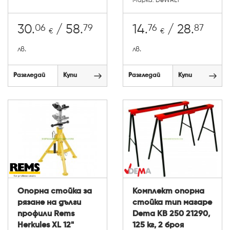
Марка: DeWALT
06
79
76
87
30.
/ 58.
14.
/ 28.
€
€
лв.
лв.
Разгледай
Купи
Разгледай
Купи
Опорна стойка за
Комплект опорна
рязане на дълги
стойка тип магаре
профили Rems
Dema KB 250 21290,
Herkules XL 12"
125 кг, 2 броя