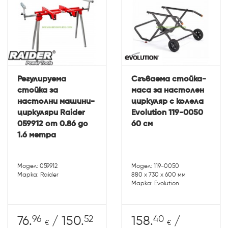
Регулируема
Сгъваема стойка-
стойка за
маса за настолен
настолни машини-
циркуляр с колела
циркуляри Raider
Evolution 119-0050
059912 от 0.86 до
60 см
1.6 метра
Модел: 059912
Модел: 119-0050
Марка: Raider
880 x 730 x 600 мм
Марка: Evolution
96
52
40
76.
/ 150.
158.
/
€
€