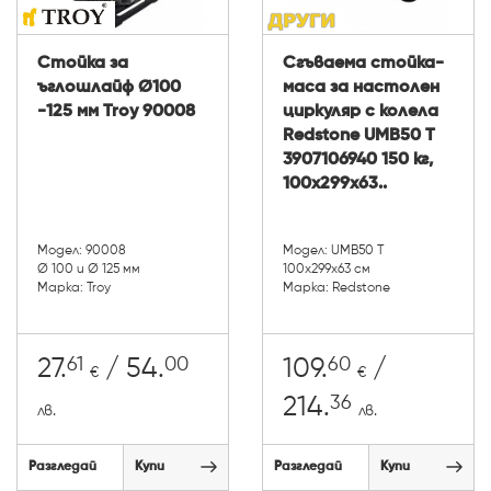
Стойка за
Сгъваема стойка-
ъглошлайф Ø100
маса за настолен
-125 мм Troy 90008
циркуляр с колела
Redstone UMB50 T
3907106940 150 кг,
100х299х63..
Модел: 90008
Модел: UMB50 T
Ø 100 и Ø 125 мм
100х299х63 см
Марка: Troy
Марка: Redstone
61
00
60
27.
/ 54.
109.
/
€
€
36
214.
лв.
лв.
Разгледай
Купи
Разгледай
Купи