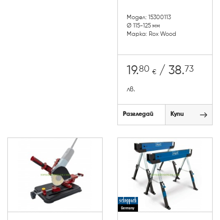
Модел: 15300113
Ø 115-125 мм
Марка: Rox Wood
80
73
19.
/ 38.
€
лв.
Разгледай
Купи