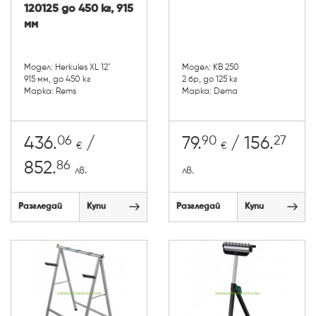
120125 до 450 кг, 915
мм
Модел: Herkules XL 12"
Модел: KB 250
915 мм, до 450 кг
2 бр, до 125 кг
Марка: Rems
Марка: Dema
06
90
27
436.
/
79.
/ 156.
€
€
86
852.
лв.
лв.
Разгледай
Купи
Разгледай
Купи