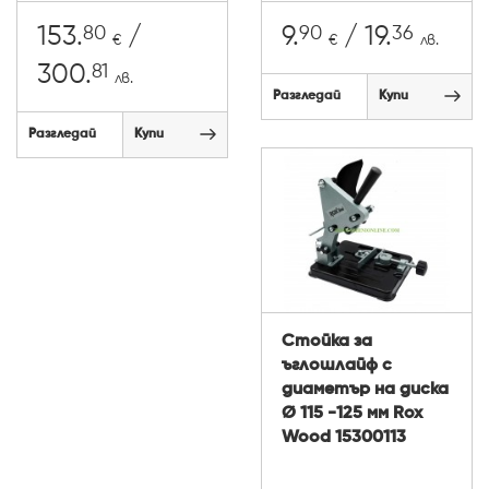
80
90
36
153.
/
9.
/ 19.
€
€
лв.
81
300.
лв.
Разгледай
Купи
Разгледай
Купи
Стойка за
ъглошлайф с
диаметър на диска
Ø 115 -125 мм Rox
Wood 15300113