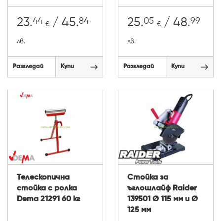
44
84
05
99
23.
/ 45.
25.
/ 48.
€
€
лв.
лв.
Разгледай
Купи
Разгледай
Купи
Телескопична
Стойка за
стойка с ролка
ъглошлайф Raider
Dema 21291 60 кг
139501 Ø 115 мм и Ø
125 мм