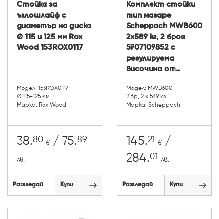
Стойка за
Комплект стойки
ъглошлайф с
тип магаре
диаметър на диска
Scheppach MWB600
Ø 115 и 125 мм Rox
2x589 кг, 2 броя
Wood 153ROX0117
5907109852 с
регулируема
височина от..
Модел: 153ROX0117
Модел: MWB600
Ø 115-125 мм
2 бр, 2 x 589 кг
Марка: Rox Wood
Марка: Scheppach
80
89
21
38.
/ 75.
145.
/
€
€
01
284.
лв.
лв.
Разгледай
Купи
Разгледай
Купи