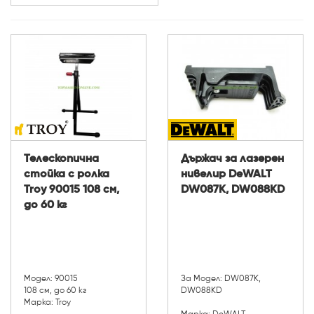
Телескопична
Държач за лазерен
стойка с ролка
нивелир DeWALT
Troy 90015 108 см,
DW087K, DW088KD
до 60 кг
Модел: 90015
За Модел: DW087K,
108 см, до 60 кг
DW088KD
Марка: Troy