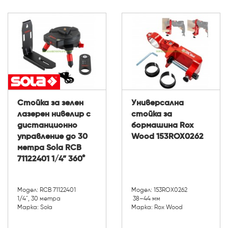
Стойка за зелен
Универсална
лазерен нивелир с
стойка за
дистанционно
бормашина Rox
управление до 30
Wood 153ROX0262
метра Sola RCB
71122401 1/4” 360°
Модел: RCB 71122401
Модел: 153ROX0262
1/4", 30 метра
38–44 мм
Марка: Sola
Марка: Rox Wood