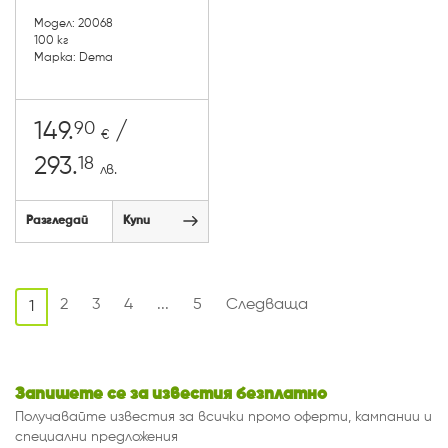
Модел: 20068
100 кг
Марка: Dema
90
149.
/
€
18
293.
лв.
Разгледай
Купи
2
3
4
...
5
Следваща
1
Запишете се за известия безплатно
Получавайте известия за всички промо оферти, кампании и
специални предложения