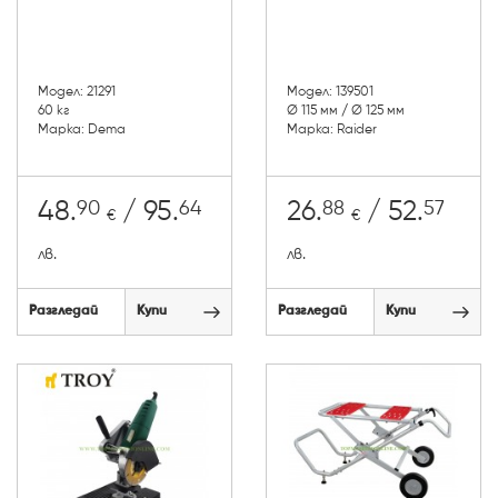
Модел: 21291
Модел: 139501
60 кг
Ø 115 мм / Ø 125 мм
Марка: Dema
Марка: Raider
90
64
88
57
48.
/ 95.
26.
/ 52.
€
€
лв.
лв.
Разгледай
Купи
Разгледай
Купи