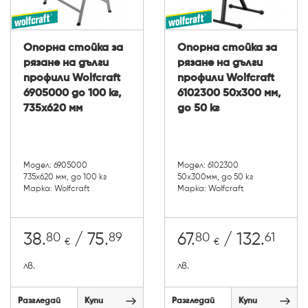
Опорна стойка за
Опорна стойка за
рязане на дълги
рязане на дълги
профили Wolfcraft
профили Wolfcraft
6905000 до 100 кг,
6102300 50х300 мм,
735x620 мм
до 50 кг
Модел: 6905000
Модел: 6102300
735x620 мм, до 100 кг
50х300мм, до 50 кг
Марка: Wolfcraft
Марка: Wolfcraft
80
89
80
61
38.
/ 75.
67.
/ 132.
€
€
лв.
лв.
Разгледай
Купи
Разгледай
Купи