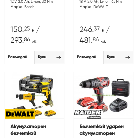
12 V, 2.0 Ah, Li-ion, 30 Nm
18 V, 2.0 Ah, Li-Ion, 65 Nm
Марка: Bosch
Марка: DeWALT
25
37
150.
/
246.
/
€
€
86
86
293.
481.
лв.
лв.
Разгледай
Купи
Разгледай
Купи
Акумулаторен
Безчетков ударен
безчетков
акумулаторен