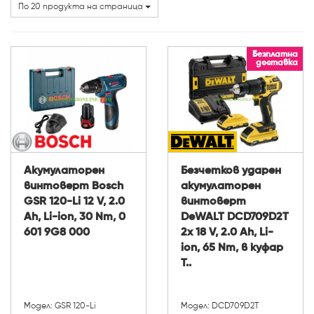
Марки
По 20 продукта на страница
Мощност (W):
Безплатна
доставка
Акумулаторен
Безчетков ударен
винтоверт Bosch
акумулаторен
GSR 120-Li 12 V, 2.0
винтоверт
Ah, Li-ion, 30 Nm, 0
DeWALT DCD709D2T
601 9G8 000
2x 18 V, 2.0 Ah, Li-
ion, 65 Nm, в куфар
T..
Модел: GSR 120-Li
Модел: DCD709D2T