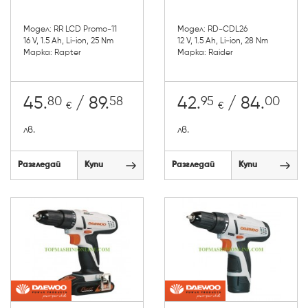
Модел: RR LCD Promo-11
Модел: RD-CDL26
16 V, 1.5 Ah, Li-ion, 25 Nm
12 V, 1.5 Ah, Li-ion, 28 Nm
Марка: Rapter
Марка: Raider
80
58
95
00
45.
/ 89.
42.
/ 84.
€
€
лв.
лв.
Разгледай
Купи
Разгледай
Купи