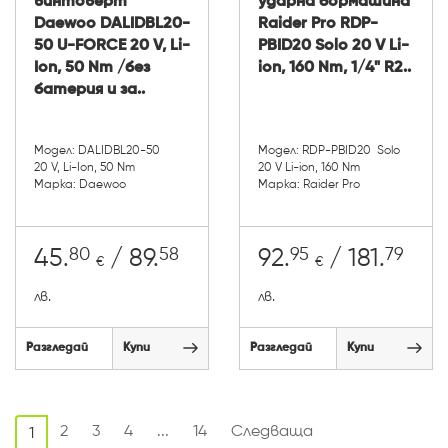
винтоверт
ударна бормашина
Daewoo DALIDBL20-
Raider Pro RDP-
50 U-FORCE 20 V, Li-
PBID20 Solo 20 V Li-
Ion, 50 Nm /без
ion, 160 Nm, 1/4" R2..
батерия и за..
Модел: DALIDBL20-50
Модел: RDP-PBID20 Solo
20 V, Li-Ion, 50 Nm
20 V Li-ion, 160 Nm
Марка: Daewoo
Марка: Raider Pro
80
58
95
79
45.
/ 89.
92.
/ 181.
€
€
лв.
лв.
Разгледай
Купи
Разгледай
Купи
2
3
4
...
14
Следваща
1