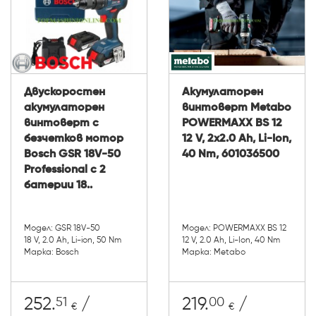
Двускоростен
Акумулаторен
акумулаторен
винтоверт Metabo
винтоверт с
POWERMAXX BS 12
безчетков мотор
12 V, 2x2.0 Ah, Li-Ion,
Bosch GSR 18V-50
40 Nm, 601036500
Professional с 2
батерии 18..
Модел: GSR 18V-50
Модел: POWERMAXX BS 12
18 V, 2.0 Ah, Li-ion, 50 Nm
12 V, 2.0 Ah, Li-Ion, 40 Nm
Марка: Bosch
Марка: Metabo
51
00
252.
/
219.
/
€
€