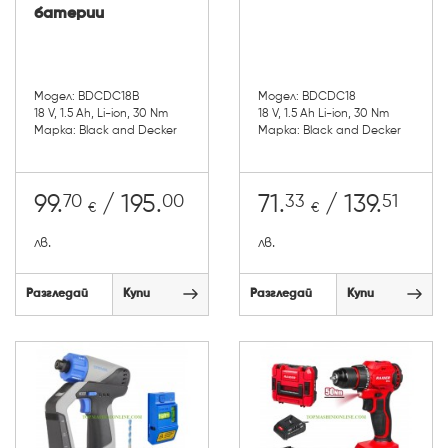
батерии
Модел: BDCDC18B
Модел: BDCDC18
18 V, 1.5 Ah, Li-ion, 30 Nm
18 V, 1.5 Ah Li-ion, 30 Nm
Марка: Black and Decker
Марка: Black and Decker
70
00
33
51
99.
/ 195.
71.
/ 139.
€
€
лв.
лв.
Разгледай
Купи
Разгледай
Купи