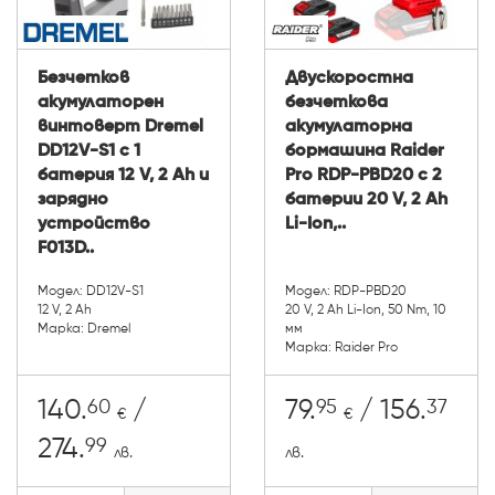
Безчетков
Двускоростна
акумулаторен
безчеткова
винтоверт Dremel
акумулаторна
DD12V-S1 с 1
бормашина Raider
батерия 12 V, 2 Ah и
Pro RDP-PBD20 с 2
зарядно
батерии 20 V, 2 Ah
устройство
Li-Ion,..
F013D..
Модел: DD12V-S1
Модел: RDP-PBD20
12 V, 2 Ah
20 V, 2 Ah Li-Ion, 50 Nm, 10
Марка: Dremel
мм
Марка: Raider Pro
60
95
37
140.
/
79.
/ 156.
€
€
99
274.
лв.
лв.