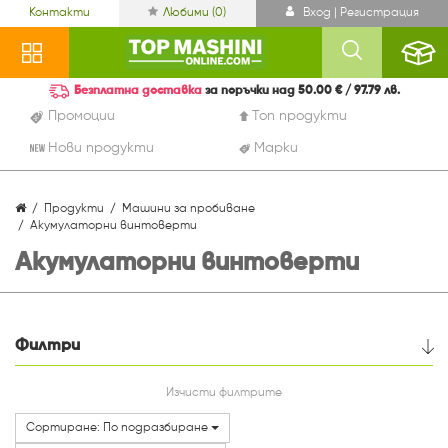
Контакти
Любими (
0
)
Вход | Регистрация
Безплатна доставка
за поръчки над 50.00 € / 97.79 лв.
Промоции
Топ продукти
Нови продукти
Марки
Продукти
Машини за пробиване
Акумулаторни винтоверти
Акумулаторни винтоверти
Филтри
Цена
Изчисти филтрите
Сортиране: По подразбиране