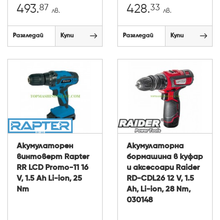
87
33
493.
428.
лв.
лв.
Разгледай
Купи
Разгледай
Купи
Акумулаторен
Акумулаторна
винтоверт Rapter
бормашина в куфар
RR LCD Promo-11 16
и аксесоари Raider
V, 1.5 Ah Li-ion, 25
RD-CDL26 12 V, 1.5
Nm
Ah, Li-ion, 28 Nm,
030148