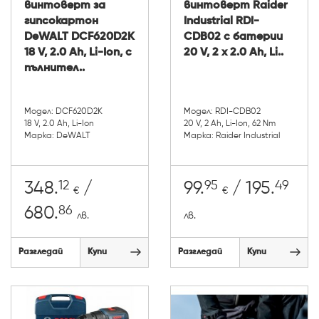
винтоверт за
винтоверт Raider
гипсокартон
Industrial RDI-
DeWALT DCF620D2K
CDB02 с батерии
18 V, 2.0 Ah, Li-Ion, с
20 V, 2 x 2.0 Ah, Li..
пълнител..
Модел: DCF620D2K
Модел: RDI-CDB02
18 V, 2.0 Ah, Li-Ion
20 V, 2 Ah, Li-Ion, 62 Nm
Марка: DeWALT
Марка: Raider Industrial
12
95
49
348.
/
99.
/ 195.
€
€
86
680.
лв.
лв.
Разгледай
Купи
Разгледай
Купи