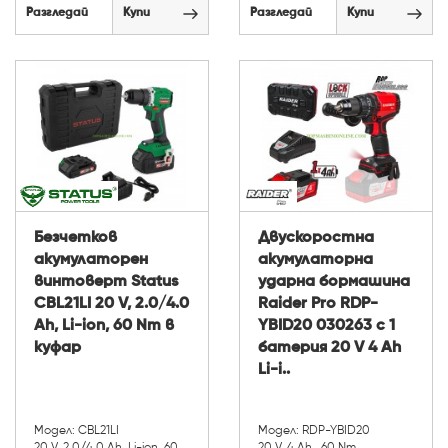
Разгледай
Купи
Разгледай
Купи
Безчетков
Двускоростна
акумулаторен
акумулаторна
винтоверт Status
ударна бормашина
CBL21LI 20 V, 2.0/4.0
Raider Pro RDP-
Ah, Li-ion, 60 Nm в
YBID20 030263 с 1
куфар
батерия 20 V 4 Ah
Li-i..
Модел: CBL21LI
Модел: RDP-YBID20