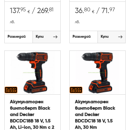
95
81
80
97
137.
/ 269.
36.
/ 71.
€
€
лв.
лв.
Разгледай
Купи
Разгледай
Купи
Акумулаторен
Акумулаторен
винтоверт Black
винтоверт Black
and Decker
and Decker
BDCDC18B 18 V, 1.5
BDCDC18 18 V, 1.5
Ah, Li-ion, 30 Nm с 2
Ah, 30 Nm