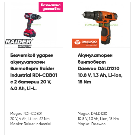
Безплатна
доставка
Безчетков ударен
Акумулаторен
акумулаторен
винтоверт
винтоверт Raider
Daewoo DALD1210
Industrial RDI-CDB01
10.8 V, 1.3 Ah, Li-ion,
с 2 батерии 20 V,
18 Nm
4.0 Ah, Li-I..
Модел: RDI-CDB01
Модел: DALD1210
20 V, 4 Ah, Li-Ion, 62 Nm
10.8 V, 1.3 Ah, Li­ion, 18 Nm
Марка: Raider Industrial
Марка: Daewoo