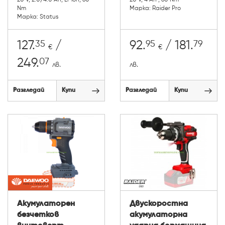
20 V, 2.0/4.0 Ah, Li-ion, 60
20 V, 4 Ah , 60 Nm
Nm
Марка: Raider Pro
Марка: Status
35
95
79
127.
/
92.
/ 181.
€
€
07
249.
лв.
лв.
Разгледай
Купи
Разгледай
Купи
Акумулаторен
Двускоростна
безчетков
акумулаторна