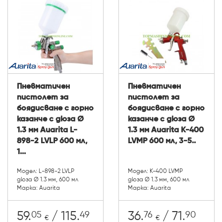
Пневматичен
Пневматичен
пистолет за
пистолет за
боядисване с горно
боядисване с горно
казанче с дюза Ø
казанче с дюза Ø
1.3 мм Auarita L-
1.3 мм Auarita K-400
898-2 LVLP 600 мл,
LVMP 600 мл, 3-5..
1...
Модел: L-898-2 LVLP
Модел: K-400 LVMP
дюза Ø 1.3 мм, 600 мл
дюза Ø 1.3 мм, 600 мл
Марка: Auarita
Марка: Auarita
05
49
76
90
59.
/ 115.
36.
/ 71.
€
€