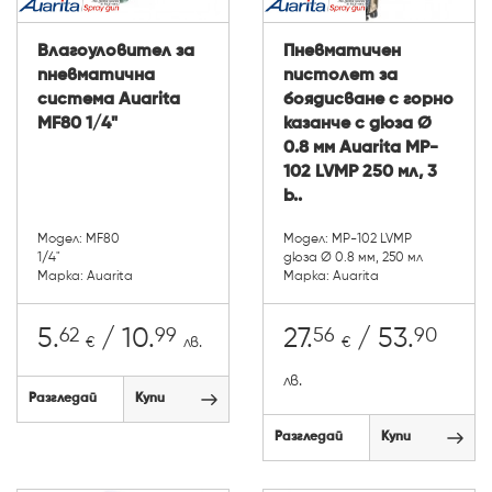
Влагоуловител за
Пневматичен
пневматична
пистолет за
система Auarita
боядисване с горно
MF80 1/4"
казанче с дюза Ø
0.8 мм Auarita MP-
102 LVMP 250 мл, 3
b..
Модел: MF80
Модел: MP-102 LVMP
1/4"
дюза Ø 0.8 мм, 250 мл
Марка: Auarita
Марка: Auarita
62
99
56
90
5.
/ 10.
27.
/ 53.
€
лв.
€
лв.
Разгледай
Купи
Разгледай
Купи