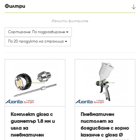
Филтри
Цена
Изчисти филтрите
Сортиране: По подразбиране
Категории
По 20 продукта на страница
Комплект дюза с
Пневматичен
диаметър 1.8 мм и
пистолет за
игла за
боядисване с горно
пневматичен
казанче с дюза Ø