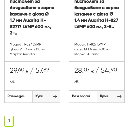
пистолет за
пистолет за
боядисване с горно
боядисване с горно
казанче с дюза Ø
казанче с дюза Ø
1.7 мм Auarita H-
1.4 мм Auarita H-827
82717 LVMP 600 мл,
LVMP 600 мл, 3-5..
3-..
Модел: H-827 LVMP
Модел: H-827 LVMP
дюза Ø 1.7 мм, 600 мл
дюза Ø 1.4 мм, 600 мл
Марка: Auarita
Марка: Auarita
60
89
07
90
29.
/ 57.
28.
/ 54.
€
€
лв.
лв.
Разгледай
Купи
Разгледай
Купи
1