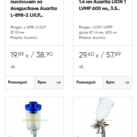
пистолет за
1.4 мм Auarita LION 1
боядисване Auarita
LVMP 600 мл, 3.5..
L-898-2 LVLP,..
Модел: L-898-2 LVLP
Модел: LION 1 LVMP
Ø 1.8 мм
дюза Ø 1.4 мм, 600 мл
Марка: Auarita
Марка: Auarita
89
90
60
89
19.
/ 38.
29.
/ 57.
€
€
лв.
лв.
Разгледай
Купи
Разгледай
Купи