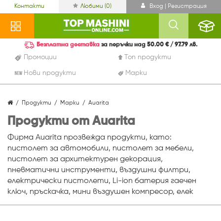
Контакти
Любими (
0
)
Вход | Регистрация
Безплатна доставка
за поръчки над 50.00 € / 97.79 лв.
Промоции
Топ продукти
Нови продукти
Марки
Продукти
Марки
Auarita
Продукти от Auarita
Фирма Auarita прозвежда продукти, като:
пистолет за автомобили, пистолет за мебели,
пистолет за архитектурен декорация,
пневматични инструменти, въздушни филтри,
електрически пистолети, Li-ion батерия гаечен
ключ, пръскачка, мини въздушен компресор, елек