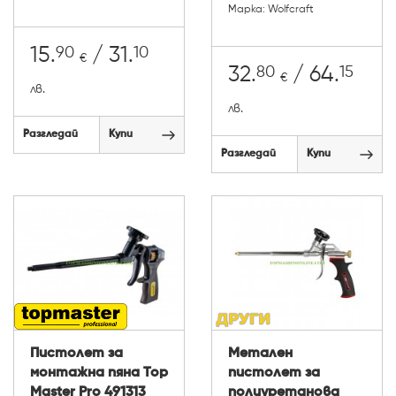
Марка: Wolfcraft
90
10
15.
/ 31.
€
80
15
32.
/ 64.
€
лв.
лв.
Разгледай
Купи
Разгледай
Купи
Пистолет за
Метален
монтажна пяна Top
пистолет за
Master Pro 491313
полиуретанова