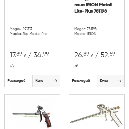
пяна IRION Metall
Lite-Plus 781198
Модел: 491313
Модел: 781198
Марка: Top Master Pro
Марка: IRION
89
99
89
59
17.
/ 34.
26.
/ 52.
€
€
лв.
лв.
Разгледай
Купи
Разгледай
Купи