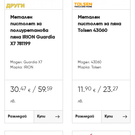
Метален
Метален
пистолет за
пистолет за пяна
полиуретанова
Tolsen 43060
пяна IRION Guardia
X7 781199
Модел: Guardia X7
Модел: 43060
Марка: IRION
Марка: Tolsen
47
59
90
27
30.
/ 59.
11.
/ 23.
€
€
лв.
лв.
Разгледай
Купи
Разгледай
Купи