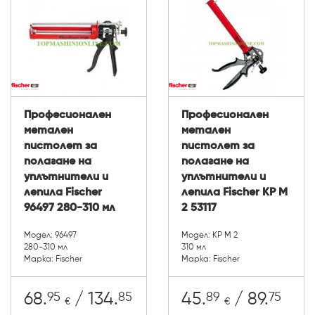
Професионален
Професионален
метален
метален
пистолет за
пистолет за
полагане на
полагане на
уплътнители и
уплътнители и
лепила Fischer
лепила Fischer KP M
96497 280-310 мл
2 53117
Модел: 96497
Модел: KP M 2
280-310 мл
310 мл
Марка: Fischer
Марка: Fischer
95
85
89
75
68.
/ 134.
45.
/ 89.
€
€