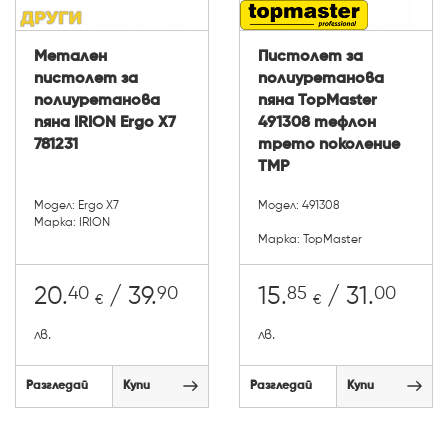
Метален
Пистолет за
пистолет за
полиуретанова
полиуретанова
пяна TopMaster
пяна IRION Ergo X7
491308 тефлон
781231
трето поколение
TMP
Модел: Ergo X7
Модел: 491308
Марка: IRION
Марка: TopMaster
40
90
85
00
20.
/ 39.
15.
/ 31.
€
€
лв.
лв.
Разгледай
Купи
Разгледай
Купи