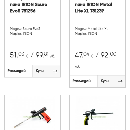
пяна IRION Scuro
пяна IRION Metal
Evo5 781256
Lite XL 781239
Модел: Scuro Evo5
Модел: Metal Lite XL
Марка: IRION
Марка: IRION
03
81
04
00
51.
/ 99.
47.
/ 92.
€
лв.
€
лв.
Разгледай
Купи
Разгледай
Купи