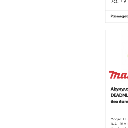
11
76.
€
Разгледа
Акумул
DEADML80
без бат
Модел: D
14.4 - 18 V, 