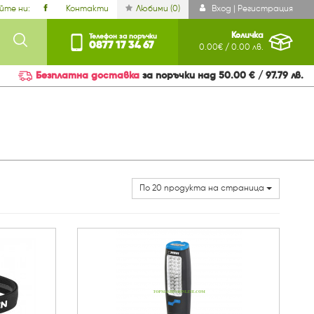
йте ни:
Контакти
Любими (
0
)
Вход | Регистрация
Количка
Телефон за поръчки
0877 17 34 67
0.00€ / 0.00 лв.
Безплатна доставка
за поръчки над 50.00 € / 97.79 лв.
По 20 продукта на страница