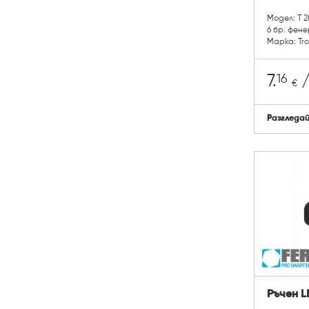
Модел: T 2
6 бр. фен
Марка: Tro
16
7.
/
€
Разгледа
Ръчен L