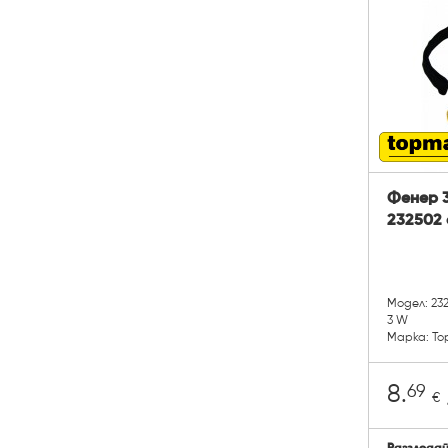
Фенер 
232502 
Модел: 23
3 W
Марка: To
69
8.
€