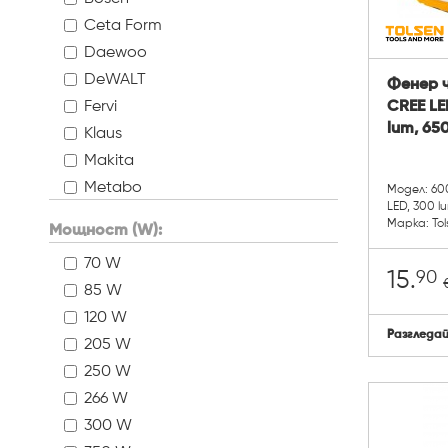
Ceta Form
Daewoo
DeWALT
Фенер ч
Fervi
CREE LE
lum, 65
Klaus
Makita
Metabo
Модел: 60
LED, 300 l
Premium
Марка: Tol
Мощност (W):
RTR MAX
70 W
Stanley
90
15.
85 W
Tolsen tools
120 W
Topmaster
Разгледа
205 W
Troy
250 W
266 W
300 W