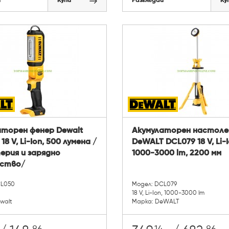
й
Купи
Разгледай
Ку
аторен фенер Dewalt
Акумулаторен настоле
8 V, Li-Ion, 500 лумена /
DeWALT DCL079 18 V, Li-I
ерия и зарядно
1000-3000 lm, 2200 мм
ство/
CL050
Модел: DCL079
18 V, Li-Ion, 1000-3000 lm
walt
Марка: DeWALT