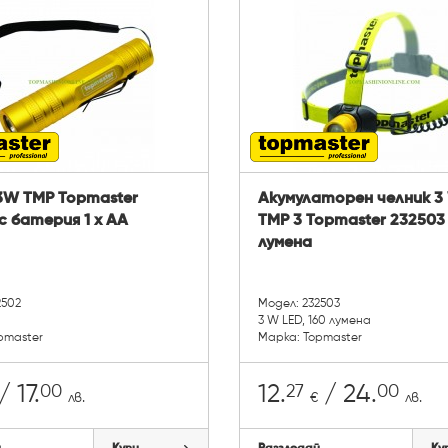
3W TMP Topmaster
Акумулаторен челник 3
с батерия 1 x AA
TMP 3 Topmaster 232503
лумена
2502
Модел: 232503
3 W LED, 160 лумена
pmaster
Марка: Topmaster
00
27
00
/ 17.
12.
/ 24.
лв.
€
лв.