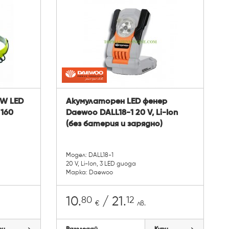
 W LED
Акумулаторен LED фенер
 160
Daewoo DALL18-1 20 V, Li-Ion
(без батерия и зарядно)
Модел: DALL18-1
20 V, Li-Ion, 3 LED диода
Марка: Daewoo
80
12
10.
/ 21.
€
лв.