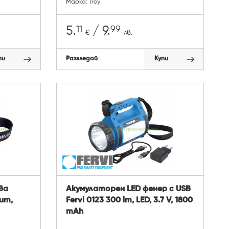
Марка: Troy
11
99
5.
/ 9.
€
лв.
пи
Разгледай
Купи
ва
Акумулаторен LED фенер с USB
lum,
Fervi 0123 300 lm, LED, 3.7 V, 1800
mAh