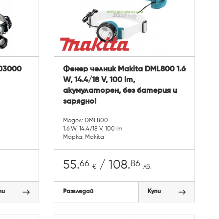
003000
Фенер челник Makita DML800 1.6
W, 14.4/18 V, 100 lm,
акумулаторен, без батерия и
зарядно!
Модел: DML800
1.6 W, 14.4/18 V, 100 lm
Марка: Makita
66
86
55.
/ 108.
€
лв.
пи
Разгледай
Купи