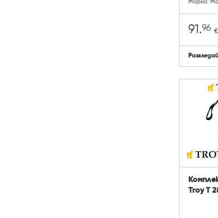
Марка: Ma
96
91.
€
Разгледа
Компле
Troy T 