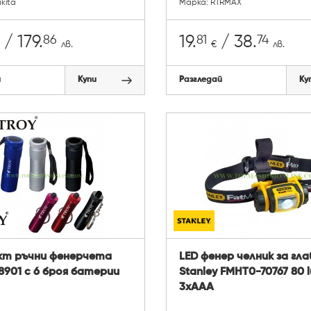
kita
Марка: RTRMAX
86
81
74
/ 179.
19.
/ 38.
лв.
€
лв.
й
Купи
Разгледай
Ку
кт ръчни фенерчета
LED фенер челник за гла
28901 с 6 броя батерии
Stanley FMHT0-70767 80 
3xAAA