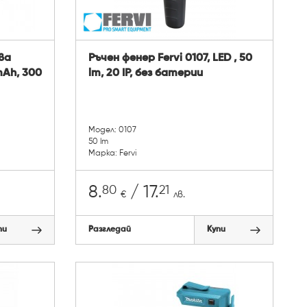
ва
Ръчен фенер Fervi 0107, LED , 50
 mAh, 300
lm, 20 IP, без батерии
Модел: 0107
50 lm
Марка: Fervi
80
21
8.
/ 17.
€
лв.
пи
Разгледай
Купи