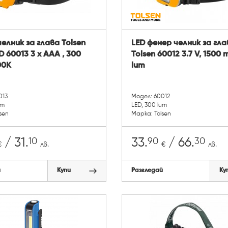
елник за глава Tolsen
LED фенер челник за гла
D 60013 3 х AAA , 300
Tolsen 60012 3.7 V, 1500
00K
lum
013
Модел: 60012
um
LED, 300 lum
sen
Марка: Tolsen
10
90
30
/ 31.
33.
/ 66.
€
лв.
€
лв.
й
Купи
Разгледай
Ку