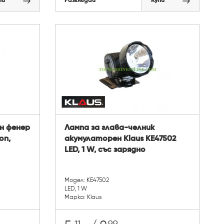
пи
Разгледай
Купи
н фенер
Лампа за глава-челник
on,
акумулаторен Klaus KE47502
LED, 1 W, със зарядно
Модел: KE47502
LED, 1 W
Марка: Klaus