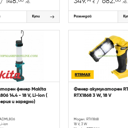
86
14
86
/ 148.
349.
/ 682.
лв.
€
лв.
й
Купи
Разгледай
Ку
аторен фенер Makita
Фенер акумулаторен R
6 14.4 - 18 V, Li-ion (
RTX1868 3 W, 18 V
ерия и зарядно)
EADML806
Модел: RTX1868
Li-ion
18 V, 3 W