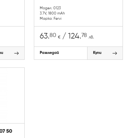
Модел: 0123
3.7V, 1800 mAh
Марка: Fervi
80
78
63.
/ 124.
€
лв.
пи
Разгледай
Купи
07 50