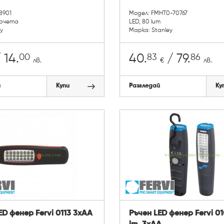
8901
Модел: FMHT0-70767
ерчета
LED, 80 lum
y
Марка: Stanley
00
83
86
 14.
40.
/ 79.
лв.
€
лв.
й
Купи
Разгледай
Ку
ED фенер Fervi 0113 3xAA
Ръчен LED фенер Fervi 01