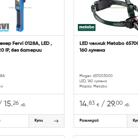
нер Fervi 0128A, LED ,
LED челник Metabo 657
20 IP, без батерии
160 лумена
28A
Модел: 657003000
LED, 160 лумена
vi
Марка: Metabo
26
83
00
 15.
14.
/ 29.
лв.
€
лв.
й
Купи
Разгледай
Ку