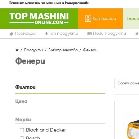
Вашият магазин за машини и консумативи
Категории
Промоции
Топ продукти
Нови продукти
Продукти
Електричество
Фенери
Фенери
Сортиране
Филтри
Цена
Марки
Black and Decker
Bosch