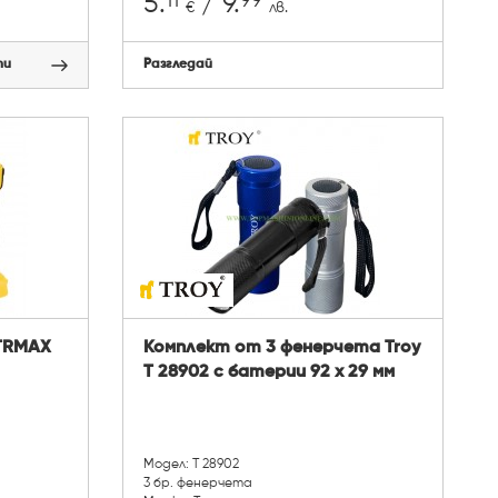
11
99
5.
/ 9.
€
лв.
пи
Разгледай
TRMAX
Комплект от 3 фенерчета Troy
Т 28902 с батерии 92 х 29 мм
Модел: Т 28902
3 бр. фенерчета