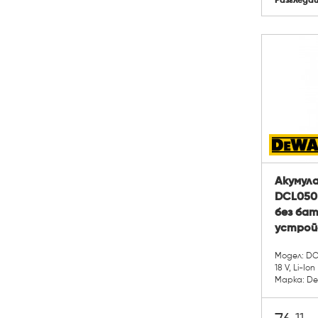
Разгледа
Акумул
DCL050 1
без бат
устрой
Модел: D
18 V, Li-Ion
Марка: De