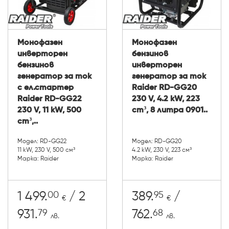
Монофазен
Монофазен
инверторен
бензинов
бензинов
инверторен
генератор за ток
генератор за ток
с ел.стартер
Raider RD-GG20
Raider RD-GG22
230 V, 4.2 kW, 223
230 V, 11 kW, 500
cm³, 8 литра 0901..
cm³,..
Модел: RD-GG22
Модел: RD-GG20
11 kW, 230 V, 500 см³
4.2 kW, 230 V, 223 см³
Марка: Raider
Марка: Raider
00
95
1 499.
/ 2
389.
/
€
€
79
68
931.
762.
лв.
лв.