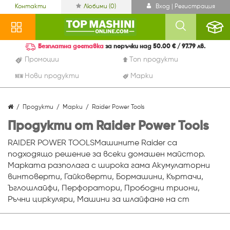
Контакти
Любими (
0
)
Вход | Регистрация
Безплатна доставка
за поръчки над 50.00 € / 97.79 лв.
Промоции
Топ продукти
Нови продукти
Марки
Продукти
Марки
Raider Power Tools
Продукти от Raider Power Tools
RAIDER POWER TOOLSМашините Raider са
подходящо решение за всеки домашен майстор.
Марката разполага с широка гама Акумулаторни
винтоверти, Гайковерти, Бормашини, Къртачи,
Ъглошлайфи, Перфоратори, Прободни триони,
Ръчни циркуляри, Машини за шлайфане на ст