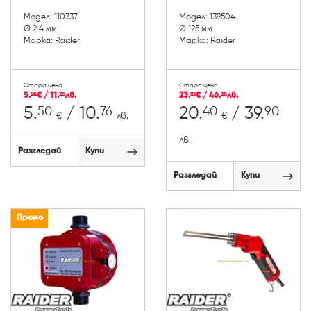
Модел: 110337
Модел: 139504
Ø 2.4 мм
Ø 125 мм
Марка: Raider
Марка: Raider
Стара цена
Стара цена
5.
€ / 11.
лв.
23.
€ / 46.
лв.
98
70
92
78
50
76
40
90
5.
/ 10.
20.
/ 39.
€
лв.
€
лв.
Разгледай
Купи
Разгледай
Купи
Промо