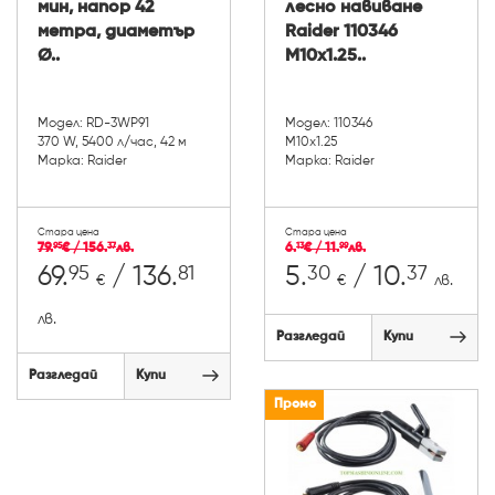
мин, напор 42
лесно навиване
метра, диаметър
Raider 110346
Ø..
M10x1.25..
Модел: RD-3WP91
Модел: 110346
370 W, 5400 л/час, 42 м
M10x1.25
Марка: Raider
Марка: Raider
Стара цена
Стара цена
79.
€ / 156.
лв.
6.
€ / 11.
лв.
95
37
13
99
95
81
30
37
69.
/ 136.
5.
/ 10.
€
€
лв.
лв.
Разгледай
Купи
Разгледай
Купи
Промо