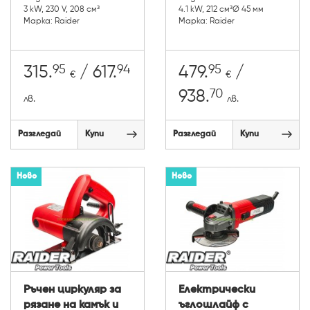
3 kW, 230 V, 208 см³
4.1 kW, 212 cм³Ø 45 мм
Марка: Raider
Марка: Raider
95
94
95
315.
/ 617.
479.
/
€
€
70
938.
лв.
лв.
Разгледай
Купи
Разгледай
Купи
Ново
Ново
Ръчен циркуляр за
Електрически
рязане на камък и
ъглошлайф с