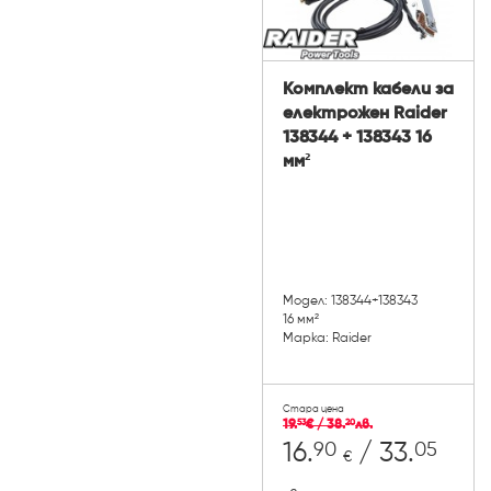
Комплект кабели за
електрожен Raider
138344 + 138343 16
мм²
Модел: 138344+138343
16 мм²
Марка: Raider
Стара цена
19.
€ / 38.
лв.
53
20
90
05
16.
/ 33.
€