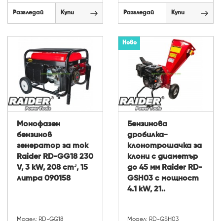
Разгледай
Купи
Разгледай
Купи
Ново
Монофазен
Бензинова
бензинов
дробилка-
генератор за ток
клонотрошачка за
Raider RD-GG18 230
клони с диаметър
V, 3 kW, 208 cm³, 15
до 45 мм Raider RD-
литра 090158
GSH03 с мощност
4.1 kW, 21..
Модел: RD-GG18
Модел: RD-GSH03