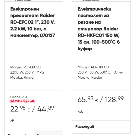
Електронен
Електрически
пресостат Raider
пистолет за
RD-EPC02 1”, 230 V,
рязане на
2.2 kW, 10 bar, с
стиропор Raider
манометър, 070127
RD-HKFC01 150 W,
15 см, 100-500°C в
куфар
Модел: RD-EPC02
Модел: RD-HKFC01
2200 W, 230 V, 1МРа
230 V, 150 W, 500°C, 150 мм
Марка: Raider
Марка: Raider
Стара цена
95
99
65.
/ 128.
€
26.
€ / 52.
лв.
95
71
95
89
22.
/ 44.
€
лв.
лв.
Разгледай