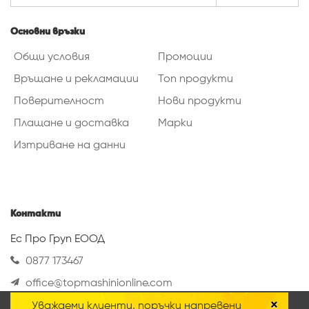
Основни връзки
Общи условия
Промоции
Връщане и рекламации
Топ продукти
Поверителност
Нови продукти
Плащане и доставка
Марки
Изтриване на данни
Контакти
Ес Про Груп ЕООД
0877 173467
office@topmashinionline.com
Вижте повече
×
Уважаеми клиенти, поръчки напревени
Нашият онлайн магазин използва така