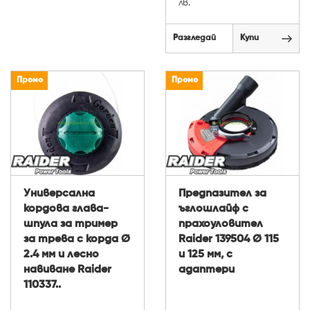
лв.
Разгледай
Купи
Промо
Промо
Универсална
Предпазител за
кордова глава-
ъглошлайф с
шпула за тример
прахоуловител
за трева с корда Ø
Raider 139504 Ø 115
2.4 мм и лесно
и 125 мм, с
навиване Raider
адаптери
110337..