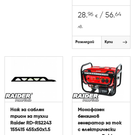
96
64
28.
/ 56.
€
лв.
Разгледай
Купи
Нож за саблен
Монофазен
трион за тухли
бензинов
Raider RD-RS2243
генератор за ток
155415 455x50x1.5
с електрически