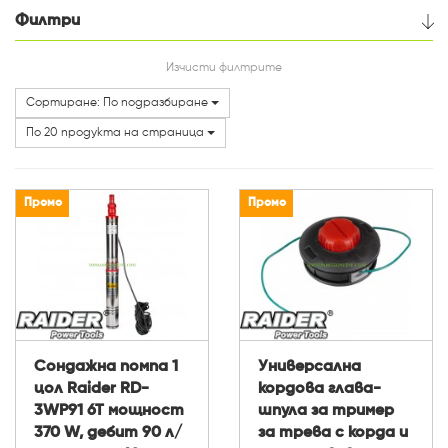
Филтри
Цена
Изчисти филтрите
Сортиране: По подразбиране
Категории
По 20 продукта на страница
Промо
Промо
Сондажна помпа 1
Универсална
цол Raider RD-
кордова глава-
3WP91 6T мощност
шпула за тример
370 W, дебит 90 л/
за трева с корда и