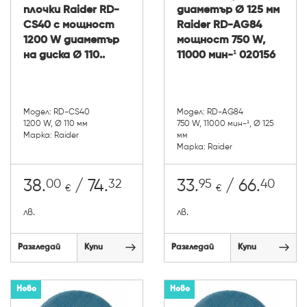
плочки Raider RD-
диаметър Ø 125 мм
CS40 с мощност
Raider RD-AG84
1200 W диаметър
мощност 750 W,
на диска Ø 110..
11000 мин-¹ 020156
Модел: RD-CS40
Модел: RD-AG84
1200 W, Ø 110 мм
750 W, 11000 мин-¹, Ø 125
Марка: Raider
мм
Марка: Raider
00
32
95
40
38.
/ 74.
33.
/ 66.
€
€
лв.
лв.
Разгледай
Купи
Разгледай
Купи
Ново
Ново