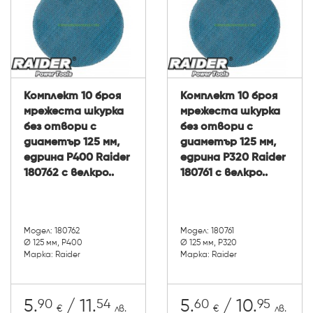
Комплект 10 броя
Комплект 10 броя
мрежеста шкурка
мрежеста шкурка
без отвори с
без отвори с
диаметър 125 мм,
диаметър 125 мм,
едрина P400 Raider
едрина P320 Raider
180762 с велкро..
180761 с велкро..
Модел: 180762
Модел: 180761
Ø 125 мм, P400
Ø 125 мм, P320
Марка: Raider
Марка: Raider
90
54
60
95
5.
/ 11.
5.
/ 10.
€
лв.
€
лв.