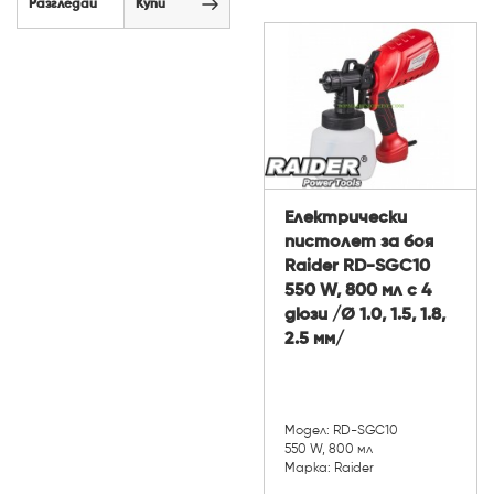
Разгледай
Купи
Електрически
пистолет за боя
Raider RD-SGC10
550 W, 800 мл с 4
дюзи /Ø 1.0, 1.5, 1.8,
2.5 мм/
Модел: RD-SGC10
550 W, 800 мл
Марка: Raider