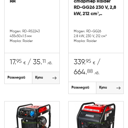
мм
стартер Raider
RD-GG26 230 V, 2,8
kW, 212 cm³,..
Модел: RD-RS2243
Модел: RD-GG26
455x50x1.5 мм
2.8 kW, 230 V, 212 см³
Марка: Raider
Марка: Raider
95
11
95
17.
/ 35.
339.
/
€
лв.
€
88
664.
лв.
Разгледай
Купи
Разгледай
Купи