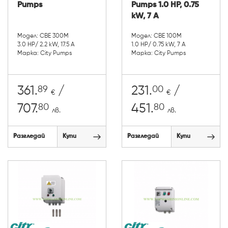
Pumps
Pumps 1.0 HP, 0.75
kW, 7 A
Модел: CBE 300M
Модел: CBE 100M
3.0 HP/ 2.2 kW, 17.5 A
1.0 HP/ 0.75 kW, 7 A
Марка: City Pumps
Марка: City Pumps
89
00
361.
/
231.
/
€
€
80
80
707.
451.
лв.
лв.
Разгледай
Купи
Разгледай
Купи