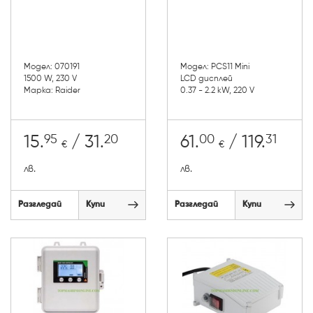
Модел: 070191
Модел: PCS11 Mini
1500 W, 230 V
LCD дисплей
Марка: Raider
0.37 - 2.2 kW, 220 V
95
20
00
31
15.
/ 31.
61.
/ 119.
€
€
лв.
лв.
Разгледай
Купи
Разгледай
Купи