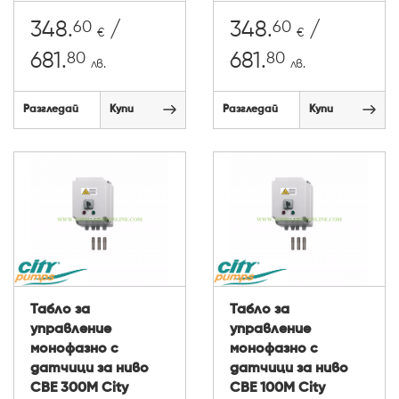
60
60
348.
/
348.
/
€
€
80
80
681.
681.
лв.
лв.
Разгледай
Купи
Разгледай
Купи
Табло за
Табло за
управление
управление
монофазно с
монофазно с
датчици за ниво
датчици за ниво
CBE 300M City
CBE 100M City