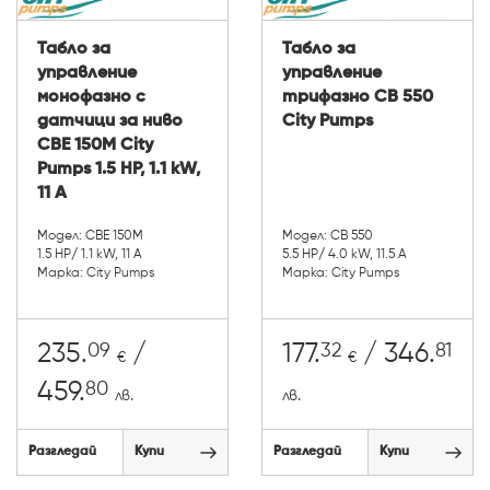
Табло за
Табло за
управление
управление
монофазно с
трифазно CB 550
датчици за ниво
City Pumps
CBE 150M City
Pumps 1.5 HP, 1.1 kW,
11 A
Модел: CBE 150M
Модел: CB 550
1.5 HP/ 1.1 kW, 11 A
5.5 HP/ 4.0 kW, 11.5 A
Марка: City Pumps
Марка: City Pumps
09
32
81
235.
/
177.
/ 346.
€
€
80
459.
лв.
лв.
Разгледай
Купи
Разгледай
Купи