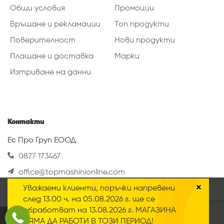
Общи условия
Промоции
Връщане и рекламации
Топ продукти
Поверителност
Нови продукти
Плащане и доставка
Марки
Изтриване на данни
Контакти
Ес Про Груп ЕООД
0877 173467
office@topmashinionline.com
Вижте повече
×
Уважаеми клиенти, поръчки напревени
Нашият онлайн магазин използва така
след 13.00 ч. на 05.08.2026 г. ще се
наречените „Бисквитки“ Научете повече за
обработват на 13.08.2026 г. МАГАЗИНА
нашата
политика за поверителност
.
2020 © Всички права запазени
НЯМА ДА РАБОТИ В ТОЗИ ПЕРИОД!