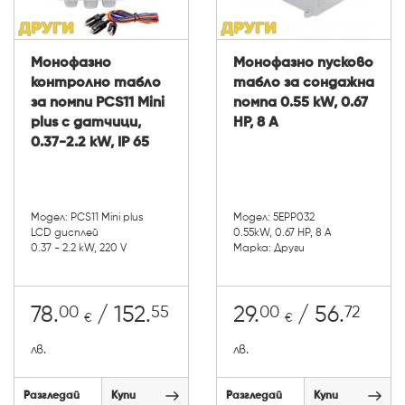
Монофазно
Монофазно пусково
контролно табло
табло за сондажна
за помпи PCS11 Mini
помпа 0.55 kW, 0.67
plus с датчици,
HP, 8 А
0.37-2.2 kW, IP 65
Модел: PCS11 Mini plus
Модел: 5EPP032
LCD дисплей
0.55kW, 0.67 HP, 8 А
0.37 - 2.2 kW, 220 V
Марка: Други
00
55
00
72
78.
/ 152.
29.
/ 56.
€
€
лв.
лв.
Разгледай
Купи
Разгледай
Купи