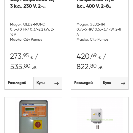
City Pumps 2200 W,
Pumps 3700 W, 5
3 к.с., 230 V, 2-..
к.с., 400 V, 2-8..
Модел: QED2-MONO
Модел: QED2-TRI
0.5-3.0 HP/ 0.37-2.2 kW, 2-
0.75-5 HP/ 0.55-3.7 kW, 2-8
16 A
A
Марка: City Pumps
Марка: City Pumps
95
69
273.
/
420.
/
€
€
80
80
535.
822.
лв.
лв.
Разгледай
Купи
Разгледай
Купи