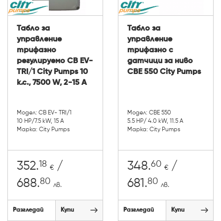
Табло за
Табло за
управление
управление
трифазно
трифазно с
регулируемо CB EV-
датчици за ниво
TRI/1 City Pumps 10
CBE 550 City Pumps
к.с., 7500 W, 2-15 A
Модел: CB EV- TRI/1
Модел: CBE 550
10 HP/7.5 kW, 15 A
5.5 HP/ 4.0 kW, 11.5 A
Марка: City Pumps
Марка: City Pumps
18
60
352.
/
348.
/
€
€
80
80
688.
681.
лв.
лв.
Разгледай
Купи
Разгледай
Купи