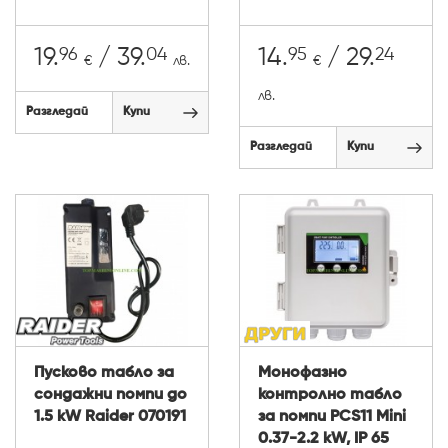
96
04
95
24
19.
/ 39.
14.
/ 29.
€
лв.
€
лв.
Разгледай
Купи
Разгледай
Купи
Пусково табло за
Монофазно
сондажни помпи до
контролно табло
1.5 kW Raider 070191
за помпи PCS11 Mini
0.37-2.2 kW, IP 65