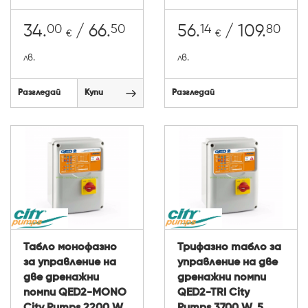
00
50
14
80
34.
/ 66.
56.
/ 109.
€
€
лв.
лв.
Разгледай
Купи
Разгледай
Табло монофазно
Трифазно табло за
за управление на
управление на две
две дренажни
дренажни помпи
помпи QED2-MONO
QED2-TRI City