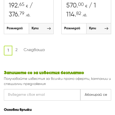
65
00
192.
/
570.
/ 1
€
€
79
82
376.
114.
лв.
лв.
Разгледай
Купи
Разгледай
Купи
2
Следваща
1
Запишете се за известия безплатно
Получавайте известия за всички промо оферти, кампании и
специални предложения
Абонирай се
Основни връзки