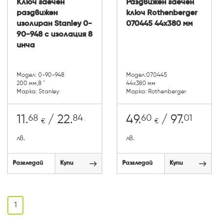
Ключ гаечен
Раздвижен гаечен
раздвижен
ключ Rothenberger
изолиран Stanley 0-
070445 44х380 мм
90-948 с изолация 8
инча
Модел: 0-90-948
Модел:070445
200 мм,8 "
44х380 мм
Марка: Stanley
Марка: Rothenberger
68
84
60
01
11.
/ 22.
49.
/ 97.
€
€
лв.
лв.
Разгледай
Купи
Разгледай
Купи
1