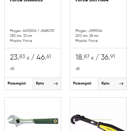
Force JN68035
Force JN99064
Модел: 649250A / JN68035
Модел: JN99064
250 мм, 33 мм
200 мм, 28 мм
Марка: Force
Марка: Force
83
61
87
91
23.
/ 46.
18.
/ 36.
€
€
лв.
лв.
Разгледай
Купи
Разгледай
Купи