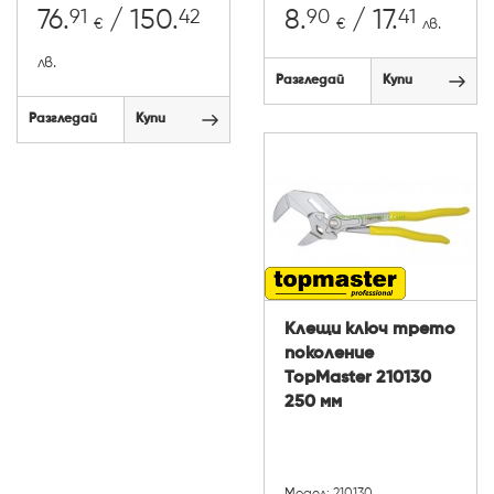
91
42
90
41
76.
/ 150.
8.
/ 17.
€
€
лв.
лв.
Разгледай
Купи
Разгледай
Купи
Клещи ключ трето
поколение
TopMaster 210130
250 мм
Модел: 210130