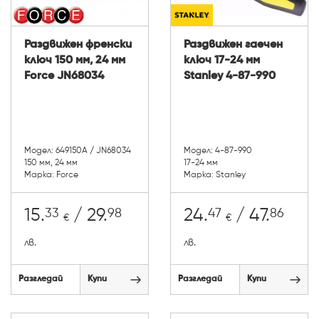
Раздвижен френски
Раздвижен гаечен
ключ 150 мм, 24 мм
ключ 17-24 мм
Force JN68034
Stanley 4-87-990
Модел: 649150A / JN68034
Модел: 4-87-990
150 мм, 24 мм
17-24 мм
Марка: Force
Марка: Stanley
33
98
47
86
15.
/ 29.
24.
/ 47.
€
€
лв.
лв.
Разгледай
Купи
Разгледай
Купи