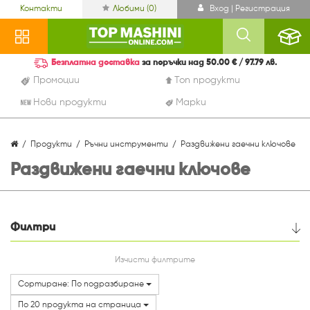
Контакти
Любими (
0
)
Вход | Регистрация
Безплатна доставка
за поръчки над 50.00 € / 97.79 лв.
Промоции
Топ продукти
Нови продукти
Марки
Продукти
Ръчни инструменти
Раздвижени гаечни ключове
Раздвижени гаечни ключове
Филтри
Цена
Изчисти филтрите
Сортиране: По подразбиране
Марки
По 20 продукта на страница