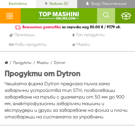
Контакти
Любими (
0
)
Вход | Регистрация
Безплатна доставка
за поръчки над 50.00 € / 97.79 лв.
Промоции
Топ продукти
Нови продукти
Марки
Продукти
Марки
Dytron
Продукти от Dytron
Чешката фирма Dytron предлага пълна гама
заваръчни устройства тип STH, позволяващи
заваряване на тръби с диаметри от 50 мм до 900
мм, електрофузионни заваръчни машини и
екструдери и други за заваряване на фолиа и плочи
отговарящи на системата за управлени