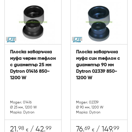
Плоска заваръчна
Плоска заваръчна
муфа черен тефлон
муфа син тефлон с
с диаметър 25 мм
диаметър 90 мм
Dytron 01416 850-
Dytron 02339 850-
1200 W
1200 W
Модел: 01416
Модел: 02339
Ø 25 мм, 1200 W
Ø 90 мм, 1200 W
Марка: Dytron
Марка: Dytron
98
99
69
99
21.
/ 42.
76.
/ 149.
€
€