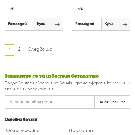
лв.
лв.
Разгледай
Купи
Разгледай
Купи
2
Следваща
1
Запишете се за известия безплатно
Получавайте известия за всички промо оферти, кампании и
специални предложения
Абонирай се
Основни връзки
Общи условия
Промоции