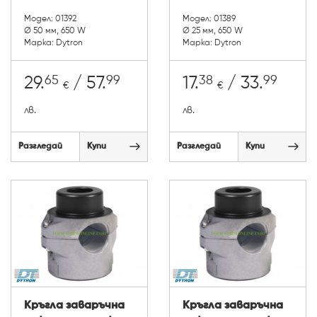
Модел: 01392
Модел: 01389
Ø 50 мм, 650 W
Ø 25 мм, 650 W
Марка: Dytron
Марка: Dytron
65
99
38
99
29.
/ 57.
17.
/ 33.
€
€
лв.
лв.
Разгледай
Купи
Разгледай
Купи
Кръгла заваръчна
Кръгла заваръчна