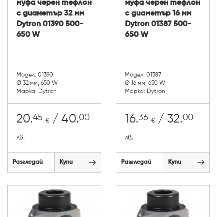
муфа черен тефлон
муфа черен тефлон
с диаметър 32 мм
с диаметър 16 мм
Dytron 01390 500-
Dytron 01387 500-
650 W
650 W
Модел: 01390
Модел: 01387
Ø 32 мм, 650 W
Ø 16 мм, 650 W
Марка: Dytron
Марка: Dytron
45
00
36
00
20.
/ 40.
16.
/ 32.
€
€
лв.
лв.
Разгледай
Купи
Разгледай
Купи