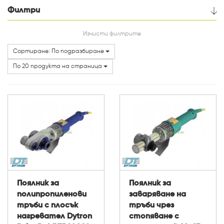
Филтри
Цена
Изчисти филтрите
Сортиране: По подразбиране
Категории
По 20 продукта на страница
Поялник за
Поялник за
полипропиленови
заваряване на
тръби с плосък
тръби чрез
нагревател Dytron
стопяване с