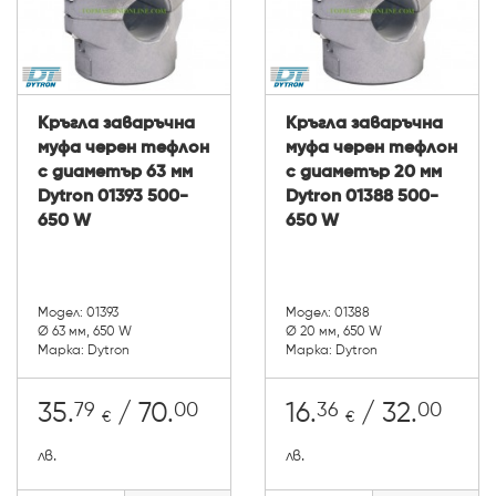
Кръгла заваръчна
Кръгла заваръчна
муфа черен тефлон
муфа черен тефлон
с диаметър 63 мм
с диаметър 20 мм
Dytron 01393 500-
Dytron 01388 500-
650 W
650 W
Модел: 01393
Модел: 01388
Ø 63 мм, 650 W
Ø 20 мм, 650 W
Марка: Dytron
Марка: Dytron
79
00
36
00
35.
/ 70.
16.
/ 32.
€
€
лв.
лв.