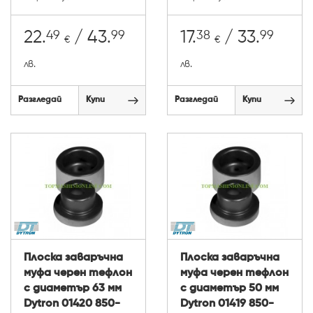
49
99
38
99
22.
/ 43.
17.
/ 33.
€
€
лв.
лв.
Разгледай
Купи
Разгледай
Купи
Плоска заваръчна
Плоска заваръчна
муфа черен тефлон
муфа черен тефлон
с диаметър 63 мм
с диаметър 50 мм
Dytron 01420 850-
Dytron 01419 850-