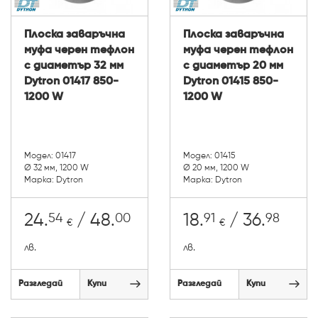
Плоска заваръчна
Плоска заваръчна
муфа черен тефлон
муфа черен тефлон
с диаметър 32 мм
с диаметър 20 мм
Dytron 01417 850-
Dytron 01415 850-
1200 W
1200 W
Модел: 01417
Модел: 01415
Ø 32 мм, 1200 W
Ø 20 мм, 1200 W
Марка: Dytron
Марка: Dytron
54
00
91
98
24.
/ 48.
18.
/ 36.
€
€
лв.
лв.
Разгледай
Купи
Разгледай
Купи