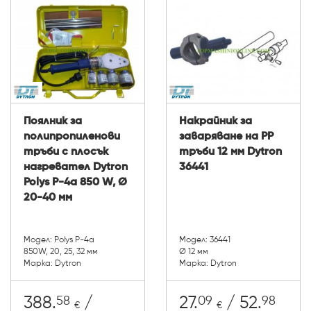
Поялник за
Накрайник за
полипропиленови
заваряване на РР
тръби с плосък
тръби 12 мм Dytron
нагревател Dytron
36441
Polys P-4a 850 W, Ø
20-40 мм
Модел: Polys P-4a
Модел: 36441
850W, 20, 25, 32 мм
Ø 12 мм
Марка: Dytron
Марка: Dytron
58
09
98
388.
/
27.
/ 52.
€
€