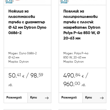
Ножица за
Поялник за
пластмасови
полипропиленови
тръби с диаметър
тръби с плосък
Ø 42 мм Dytron Dyno
нагревател Dytron
0686-2
Polys P-4a 850 W, Ø
20-63 мм
Модел: Dyno 0686-2
Модел: Polys P-4a
Ø 42 мм
850 W, 20-63 мм
Марка: Dytron
Марка: Dytron
41
59
84
50.
/ 98.
490.
/
€
€
00
960.
лв.
лв.
Разгледай
Купи
Разгледай
Купи