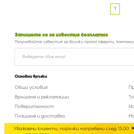
1
Запишете се за известия безплатно
Получавайте известия за всички промо оферти, кампани
Основни връзки
Общи условия
П
Връщане и рекламации
То
Поверителност
Н
Плащане и доставка
М
Изтриване на данни
Уважаеми клиенти, поръчки напревени след 13.00