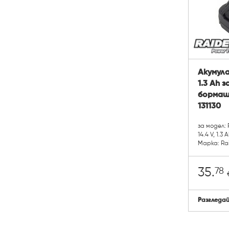
Акумула
1.3 Ah 
бормаш
131130
за модел:
14.4 V, 1.3 A
Марка: Ra
78
35.
Разгледа