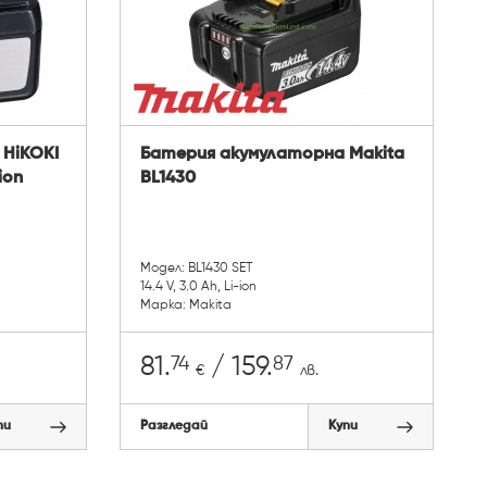
HiKOKI
Батерия акумулаторна Makita
ion
BL1430
Модел: BL1430 SET
14.4 V, 3.0 Ah, Li-ion
Марка: Makita
74
87
81.
/ 159.
€
лв.
пи
Разгледай
Купи