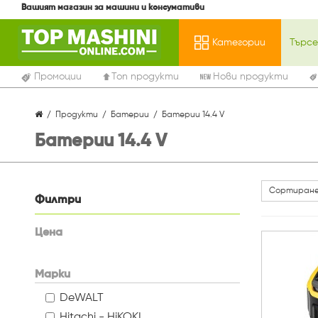
Вашият магазин за машини и консумативи
Категории
Промоции
Топ продукти
Нови продукти
Продукти
Батерии
Батерии 14.4 V
Батерии 14.4 V
Сортиране
Филтри
Цена
Марки
DeWALT
Hitachi - HiKOKI