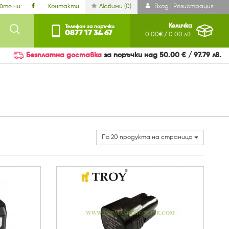
йте ни:
Контакти
Любими (
0
)
Вход | Регистрация
Количка
Телефон за поръчки
0877 17 34 67
0.00€ / 0.00 лв.
Безплатна доставка
за поръчки над 50.00 € / 97.79 лв.
По 20 продукта на страница