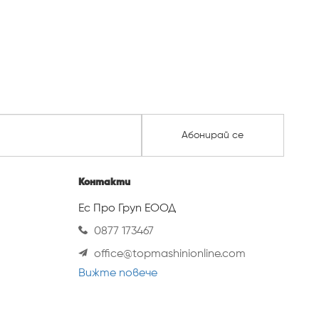
Абонирай се
Контакти
Ес Про Груп ЕООД
0877 173467
office@topmashinionline.com
Вижте повече