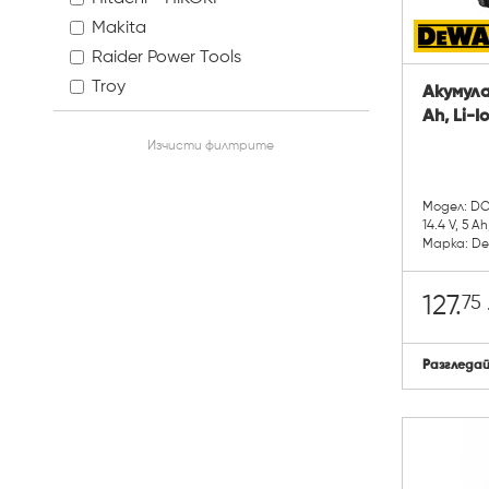
Makita
Raider Power Tools
Troy
Акумула
Ah, Li-
Изчисти филтрите
Модел: DC
14.4 V, 5 Ah
Марка: D
75
127.
Разгледа