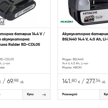
торна батерия 14.4 V /
Акумулаторна батерия 
за акумулаторна
BSL1440 14.4 V, 4.0 Ah, Li-
ина Raider RD-CDL05
 RD-CDL05
Модел: BSL1440
h, Li-ion
14.4 V, 4.0 Ah, Li-ion
ider
Марка: HiKOKI
98
80
34
/ 69.
141.
/ 277.
€
лв.
€
лв.
й
Купи
Разгледай
Ку