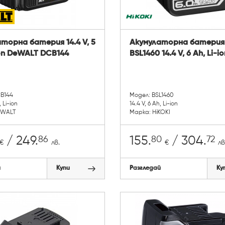
торна батерия 14.4 V, 5
Акумулаторна батерия 
Ion DeWALT DCB144
BSL1460 14.4 V, 6 Ah, Li-io
B144
Модел: BSL1460
, Li-ion
14.4 V, 6 Ah, Li-ion
eWALT
Марка: HiKOKI
86
80
72
/ 249.
155.
/ 304.
€
лв.
€
лв
й
Купи
Разгледай
Ку