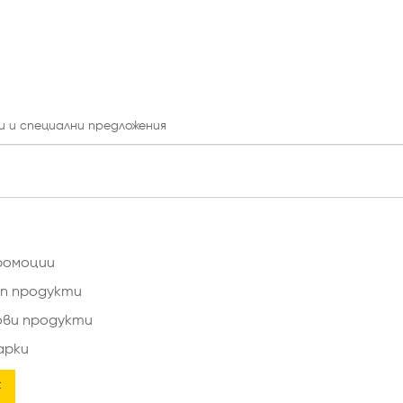
и и специални предложения
ромоции
п продукти
ови продукти
арки
×