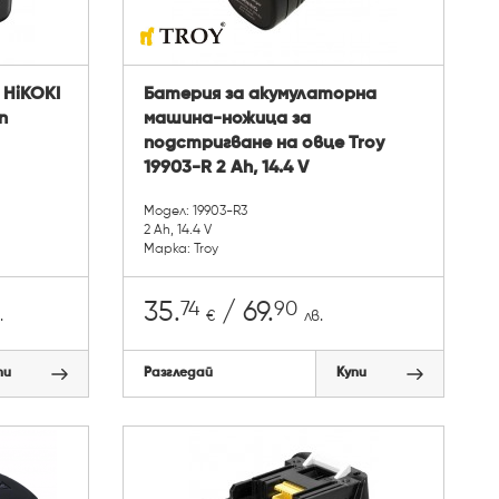
HiKOKI
Батерия за акумулаторна
n
машина-ножица за
подстригване на овце Troy
19903-R 2 Ah, 14.4 V
Модел: 19903-R3
2 Ah, 14.4 V
Марка: Troy
74
90
35.
/ 69.
.
€
лв.
пи
Разгледай
Купи