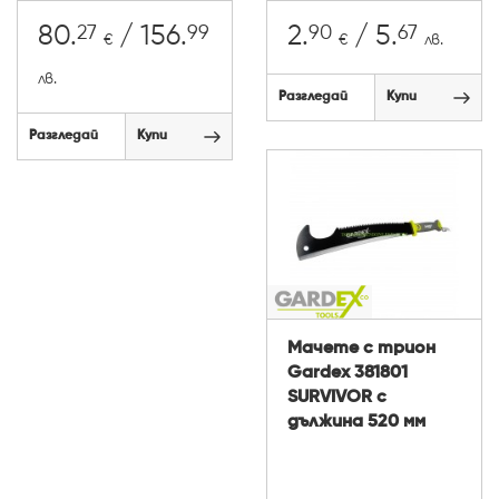
27
99
90
67
80.
/ 156.
2.
/ 5.
€
€
лв.
лв.
Разгледай
Купи
Разгледай
Купи
Мачете с трион
Gardex 381801
SURVIVOR с
дължина 520 мм