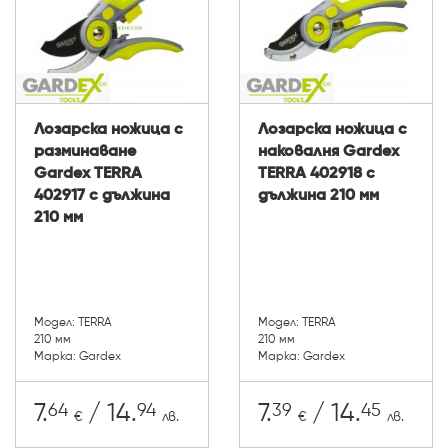
Лозарска ножица с
Лозарска ножица с
разминаване
наковалня Gardex
Gardex TERRA
TERRA 402918 с
402917 с дължина
дължина 210 мм
210 мм
Модел: TERRA
Модел: TERRA
210 мм
210 мм
Марка: Gardex
Марка: Gardex
64
94
39
45
7.
/ 14.
7.
/ 14.
€
лв.
€
лв.