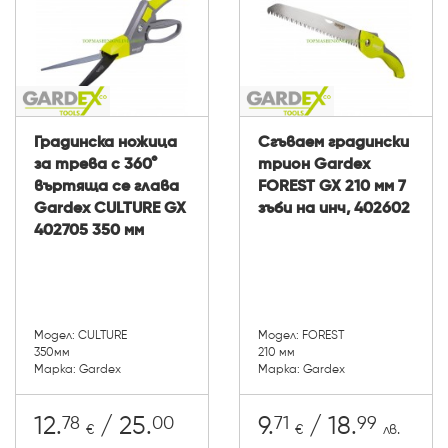
Градинска ножица
Сгъваем градински
за трева с 360°
трион Gardex
въртяща се глава
FOREST GX 210 мм 7
Gardex CULTURE GX
зъби на инч, 402602
402705 350 мм
Модел: CULTURE
Модел: FOREST
350мм
210 мм
Марка: Gardex
Марка: Gardex
78
00
71
99
12.
/ 25.
9.
/ 18.
€
€
лв.