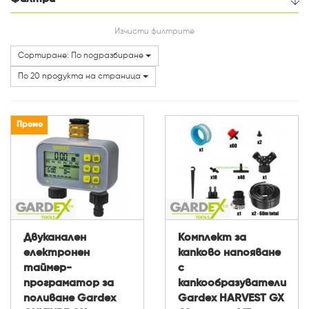
Цена
Изчисти филтрите
Сортиране: По подразбиране
Категории
По 20 продукта на страница
Промо
Двуканален
Комплект за
електронен
капково напояване
таймер-
с
програматор за
капкообразуватели
поливане Gardex
Gardex HARVEST GX