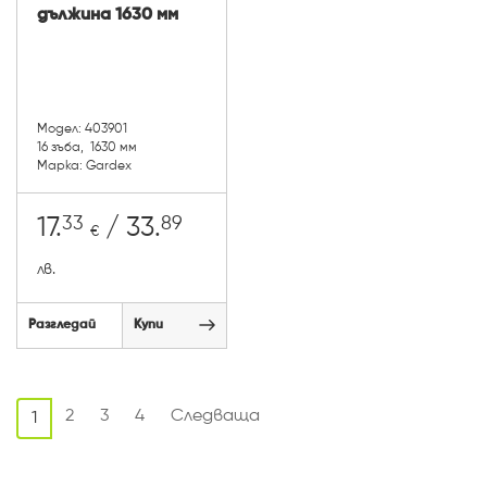
дължина 1630 мм
Модел: 403901
16 зъба, 1630 мм
Марка: Gardex
33
89
17.
/ 33.
€
лв.
Разгледай
Купи
2
3
4
Следваща
1