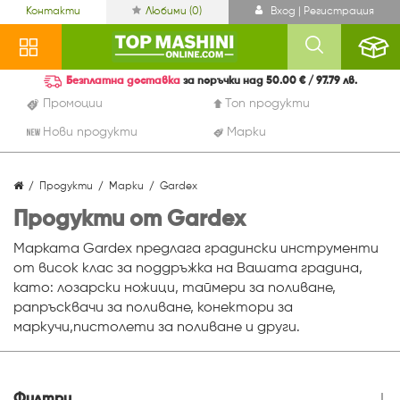
Контакти
Любими (
0
)
Вход | Регистрация
Безплатна доставка
за поръчки над 50.00 € / 97.79 лв.
Промоции
Топ продукти
Нови продукти
Марки
Продукти
Марки
Gardex
Продукти от Gardex
Марката Gardex предлага градински инструменти
от висок клас за поддръжка на Вашата градина,
като: лозарски ножици, таймери за поливане,
рапръсквачи за поливане, конектори за
маркучи,пистолети за поливане и други.
Филтри