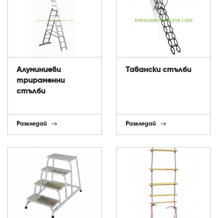
Алуминиеви
Тавански стълби
трираменни
стълби
Разгледай
Разгледай