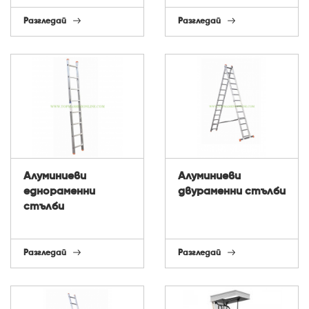
Разгледай
Разгледай
Алуминиеви
Алуминиеви
еднораменни
двураменни стълби
стълби
Разгледай
Разгледай