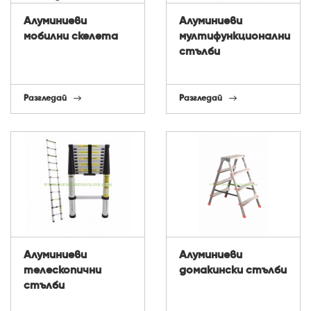
Алуминиеви
Алуминиеви
мобилни скелета
мултифункционални
стълби
Разгледай
Разгледай
Алуминиеви
Алуминиеви
телескопични
домакински стълби
стълби