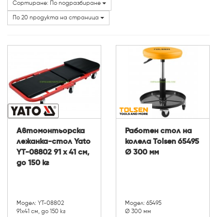
Сортиране: По подразбиране
Марки
По 20 продукта на страница
Автомонтьорска
Работен стол на
лежанка-стол Yato
колела Tolsen 65495
YT-08802 91 х 41 см,
Ø 300 мм
до 150 кг
Модел: YT-08802
Модел: 65495
91х41 см, до 150 кг
Ø 300 мм