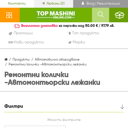
Контакти
Любими (
0
)
Вход | Регистрация
Безплатна доставка
за поръчки над 50.00 € / 97.79 лв.
Промоции
Топ продукти
Нови продукти
Марки
Продукти
Автомобилно оборудване
Ремонтни колички -Автомонтьорски лежанки
Ремонтни колички
-Автомонтьорски лежанки
Филтри
Цена
Изчисти филтрите