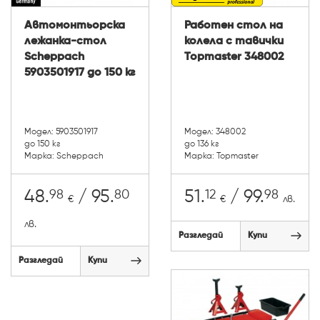
Автомонтьорска
Работен стол на
лежанка-стол
колела с тавички
Scheppach
Topmaster 348002
5903501917 до 150 кг
Модел: 5903501917
Модел: 348002
до 150 кг
до 136 кг
Марка: Scheppach
Марка: Topmaster
98
80
12
98
48.
/ 95.
51.
/ 99.
€
€
лв.
лв.
Разгледай
Купи
Разгледай
Купи