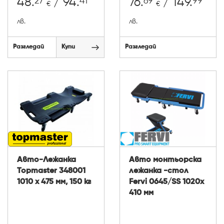
27
41
69
99
48.
/ 94.
76.
/ 149.
€
€
лв.
лв.
Разгледай
Купи
Разгледай
Авто-Лежанка
Авто монтьорска
Topmaster 348001
лежанка -стол
1010 x 475 мм, 150 кг
Fervi 0645/SS 1020x
410 мм