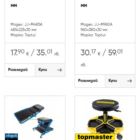
мм
мм
Модел: JJ-M485A
Модел: JJ-M960A
485x225x30 мм
960x380x30 мм
Марка: Toptul
Марка: Toptul
90
01
17
01
17.
/ 35.
30.
/ 59.
€
лв.
€
лв.
Разгледай
Купи
Разгледай
Купи