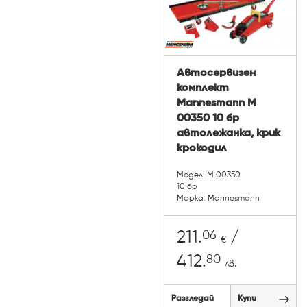
Автосервизен
комплект
Mannesmann M
00350 10 бр
автолежанка, крик
крокодил
Модел: M 00350
10 бр
Марка: Mannesmann
06
211.
/
€
80
412.
лв.
Разгледай
Купи