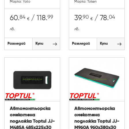
Марка: Yato
Марка: Tolsen
84
99
90
04
60.
/ 118.
39.
/ 78.
€
€
лв.
лв.
Разгледай
Купи
Разгледай
Купи
Автомонтьорска
Автомонтьорска
омекотена
омекотена
подложка Toptul JJ-
подложка Toptul JJ-
M485A 485x225x30
M960A 960x380x30