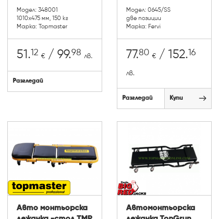
Модел: 348001
Модел: 0645/SS
1010x475 мм, 150 кг
две позиции
Марка: Topmaster
Марка: Fervi
12
98
80
16
51.
/ 99.
77.
/ 152.
€
лв.
€
лв.
Разгледай
Разгледай
Купи
Авто монтьорска
Автомонтьорска
лежанка -стол TMP
лежанка TonGrun