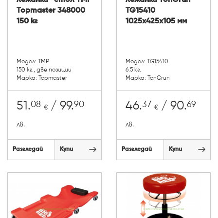
Topmaster 348000
TG15410
150 кг
1025x425x105 мм
Модел: TMP
Модел: TG15410
150 кг., две позиции
6.5 кг.
Марка: Topmaster
Марка: TonGrun
08
90
37
69
51.
/ 99.
46.
/ 90.
€
€
лв.
лв.
Разгледай
Купи
Разгледай
Купи