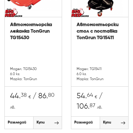
Автомонтьорска
Автомонтьорски
лежанка TonGrun
стол с поставка
TG15430
TonGrun TG15411
Модел: TG15430
Модел: TG15411
6.0 кг.
6.0 кг.
Марка: TonGrun
Марка: TonGrun
38
80
64
44.
/ 86.
54.
/
€
€
87
106.
лв.
лв.
Разгледай
Купи
Разгледай
Купи