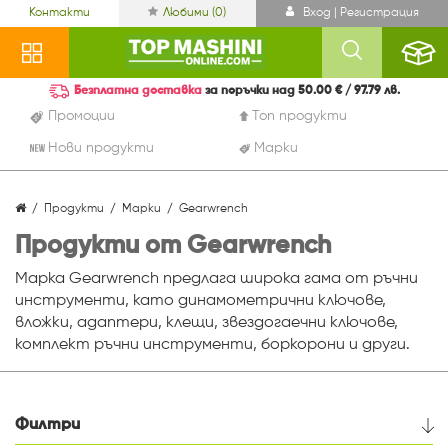
Контакти
Любими (
0
)
Вход | Регистрация
Безплатна доставка
за поръчки над 50.00 € / 97.79 лв.
Промоции
Топ продукти
Нови продукти
Марки
Продукти
Марки
Gearwrench
Продукти от Gearwrench
Марка Gearwrench предлага широка гама от ръчни
инструменти, като динамометрични ключове,
вложки, адаптери, клещи, звездогаечни ключове,
комплект ръчни инструменти, боркорони и други.
Филтри