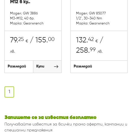
М12 в ку..
Модел: GW 3886
Модел: GW 85077
М3-М12, 40 бр.
1/2", 30-340 Nm
Марка: Gearwrench
Марка: Gearwrench
25
00
42
79.
/ 155.
132.
/
€
€
99
258.
лв.
лв.
Разгледай
Купи
Разгледай
1
Запишете се за известия безплатно
Получавайте известия за всички промо оферти, кампании и
специални предложения