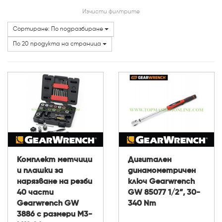
Цена
Изчисти филтрите
Сортиране: По подразбиране
Категории
По 20 продукта на страница
Комплект метчици
Дигитален
и плашки за
динамометричен
нарязване на резби
ключ Gearwrench
40 части
GW 85077 1/2”, 30-
Gearwrench GW
340 Nm
3886 с размери М3-