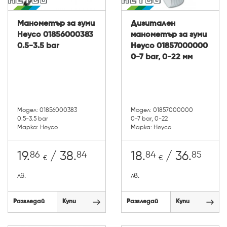
Манометър за гуми
Дигитален
Heyco 01856000383
манометър за гуми
0.5-3.5 bar
Heyco 01857000000
0-7 bar, 0-22 мм
Модел: 01856000383
Модел: 01857000000
0.5-3.5 bar
0-7 bar, 0-22
Марка: Heyco
Марка: Heyco
86
84
84
85
19.
/ 38.
18.
/ 36.
€
€
лв.
лв.
Разгледай
Купи
Разгледай
Купи