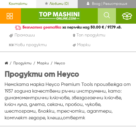
Контакти
Любими (
0
)
Вход | Регистрация
Безплатна доставка
за поръчки над 50.00 € / 97.79 лв.
Промоции
Топ продукти
Нови продукти
Марки
Продукти
Марки
Heyco
Продукти от Heyco
Немската марка Heyco Premium Tools произвежда от
1937 година качествени ръчни инструмени, като:
динамоментрични ключове, звездогаечни ключве,
ключ лула, длета, секачи, пробои, чукове,
шестограми, вложки, тресчотки, адаптери,
комплект гедоре, клещи,отвертк