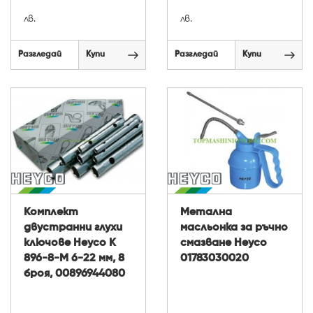
лв.
лв.
Разгледай
Купи
Разгледай
Купи
Комплект
Метална
двустранни глухи
масльонка за ръчно
ключове Heyco K
смазване Heyco
896-8-M 6-22 мм, 8
01783030020
броя, 00896944080