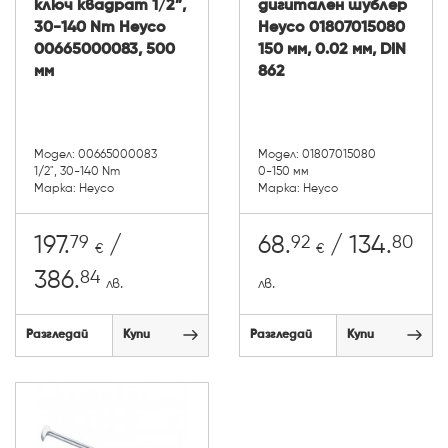
ключ квадрат 1/2”,
дигитален шублер
30-140 Nm Heyco
Heyco 01807015080
00665000083, 500
150 мм, 0.02 мм, DIN
мм
862
Модел: 00665000083
Модел: 01807015080
1/2", 30-140 Nm
0-150 мм
Марка: Heyco
Марка: Heyco
79
92
80
197.
/
68.
/ 134.
€
€
84
386.
лв.
лв.
Разгледай
Купи
Разгледай
Купи