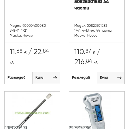
50825301583 44
части
Модел: 90050400080
Модел: 50825301583
3/8-1”, 1/2"
1/4", 4-13 мм, 44 части
Марка: Heyco
Марка: Heyco
68
84
87
11.
/ 22.
110.
/
€
€
84
216.
лв.
лв.
Разгледай
Купи
Разгледай
Купи