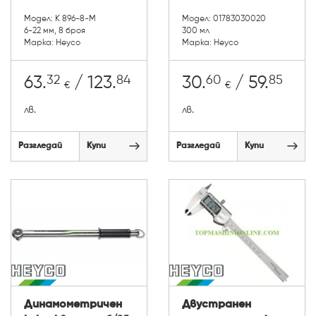
Модел: K 896-8-M
Модел: 01783030020
6-22 мм, 8 броя
300 мл
Марка: Heyco
Марка: Heyco
32
84
60
85
63.
/ 123.
30.
/ 59.
€
€
лв.
лв.
Разгледай
Купи
Разгледай
Купи
Динамометричен
Двустранен