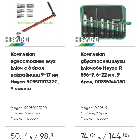
Комплект
Комплект
едностранен глух
двустранни глухи
ключ с 6 броя
ключове Heyco R
накрайници 9-17 мм
896-9, 6-22 мм, 9
Heyco 90950103220,
броя, 00896744080
9 части
Модел: 90950103220
Модел: R 896-9
9-17 мм, 9 части
6-22 мм, 9 броя
Марка: Heyco >
Марка: Heyco >
54
85
06
85
50.
/ 98.
74.
/ 144.
€
€