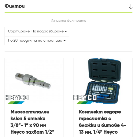
Филтри
Цена
Изчисти филтрите
Сортиране: По подразбиране
Категории
По 20 продукта на страница
Многостъпален
Комплект гедоре
ключ 5 стъпки
тресчотка с
3/8”- 1” x 90 мм
вложки и битове 4-
Heyco захват 1/2”
13 мм, 1/4” Heyco