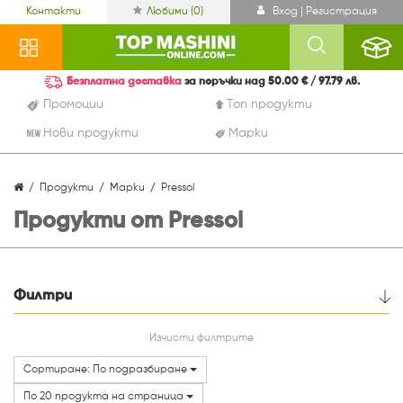
Контакти
Любими (
0
)
Вход | Регистрация
Безплатна доставка
за поръчки над 50.00 € / 97.79 лв.
Промоции
Топ продукти
Нови продукти
Марки
Продукти
Марки
Pressol
Продукти от Pressol
Филтри
Цена
Изчисти филтрите
Сортиране: По подразбиране
Категории
По 20 продукта на страница