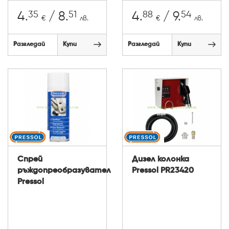
35
51
88
54
4.
/ 8.
4.
/ 9.
€
лв.
€
лв.
Разгледай
Купи
Разгледай
Купи
Спрей
Дизел колонка
ръждопреобразувател
Pressol PR23420
Pressol