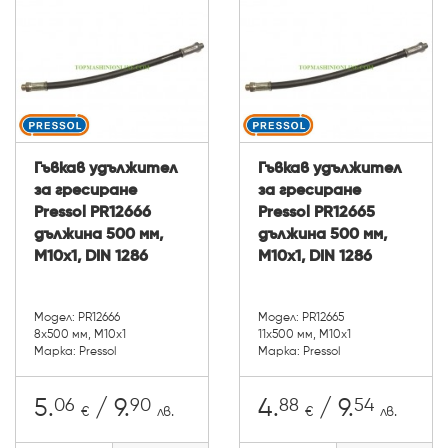
Гъвкав удължител
Гъвкав удължител
за гресиране
за гресиране
Pressol PR12666
Pressol PR12665
дължина 500 мм,
дължина 500 мм,
М10х1, DIN 1286
М10х1, DIN 1286
Модел: PR12666
Модел: PR12665
8x500 мм, М10х1
11x500 мм, М10х1
Марка: Pressol
Марка: Pressol
06
90
88
54
5.
/ 9.
4.
/ 9.
€
лв.
€
лв.