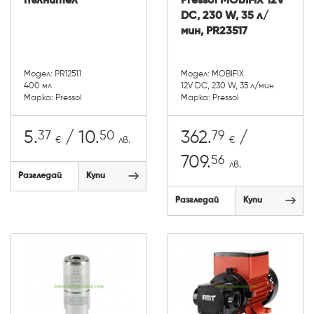
пълнител
Pressol MOBIFIX 12V
DC, 230 W, 35 л/
мин, PR23517
Модел: PR12511
Модел: MOBIFIX
400 мл
12V DC, 230 W, 35 л/мин
Марка: Pressol
Марка: Pressol
37
50
79
5.
/ 10.
362.
/
€
лв.
€
56
709.
лв.
Разгледай
Купи
Разгледай
Купи