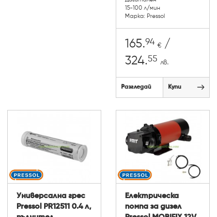
15-100 л/мин
Марка: Pressol
94
165.
/
€
55
324.
лв.
Разгледай
Купи
Универсална грес
Електрическа
Pressol PR12511 0.4 л,
помпа за дизел