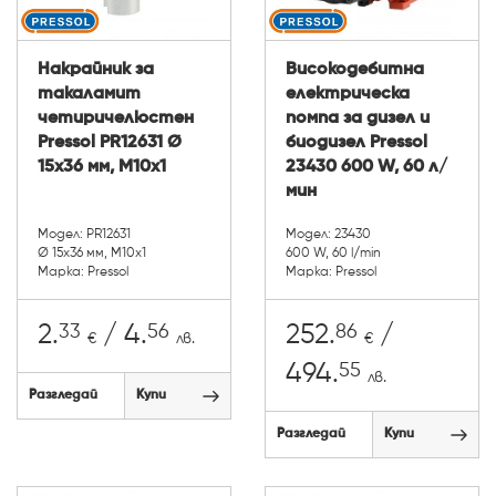
Накрайник за
Високодебитна
такаламит
електрическа
четиричелюстен
помпa за дизел и
Pressol PR12631 Ø
биодизел Pressol
15x36 мм, М10х1
23430 600 W, 60 л/
мин
Модел: PR12631
Модел: 23430
Ø 15x36 мм, М10х1
600 W, 60 l/min
Марка: Pressol
Марка: Pressol
33
56
86
2.
/ 4.
252.
/
€
лв.
€
55
494.
лв.
Разгледай
Купи
Разгледай
Купи