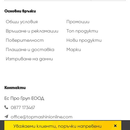
Основни връзки
Общи условия
Промоции
Връщане и рекламации
Топ продукти
Поверителност
Нови продукти
Плащане и доставка
Марки
Изтриване на данни
Контакти
Ес Про Груп ЕООД
0877 173467
office@topmashinionline.com
Вижте повече
×
Уважаеми клиенти, поръчки напревени
Нашият онлайн магазин използва така