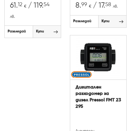
12
54
99
58
61.
/ 119.
8.
/ 17.
€
€
лв.
лв.
Разгледай
Купи
Разгледай
Купи
Дигитален
разходомер за
дизел Pressol FMT 23
295
Дигитален