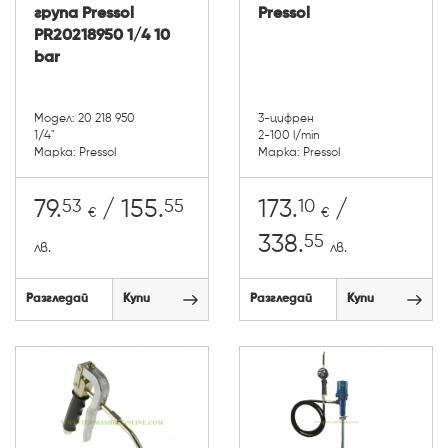
група Pressol
Pressol
PR20218950 1/4 10
bar
Модел: 20 218 950
3-цифрен
1/4"
2-100 l/min
Марка: Pressol
Марка: Pressol
53
55
10
79.
/ 155.
173.
/
€
€
55
338.
лв.
лв.
Разгледай
Купи
Разгледай
Купи