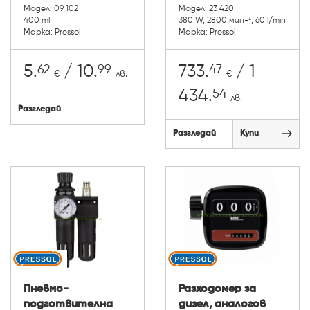
Модел: 09 102
Модел: 23 420
400 ml
380 W, 2800 мин-¹, 60 l/min
Марка: Pressol
Марка: Pressol
62
99
47
5.
/ 10.
733.
/ 1
€
лв.
€
54
434.
лв.
Разгледай
Разгледай
Купи
Пневмо-
Разходомер за
подготвителна
дизел, аналогов