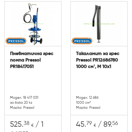
Пневматична грес
Такаламит за грес
помпа Pressol
Pressol PR12686780
PR18417051
1000 см³, М 10x1
Модел: 18 417 051
Модел: 12 686
за бака 20 кг
1000 см³
Марка: Pressol
Марка: Pressol
38
79
56
525.
/ 1
45.
/ 89.
€
€