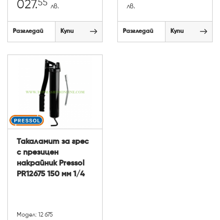
55
027.
лв.
лв.
Разгледай
Купи
Разгледай
Купи
Такаламит за грес
с презицен
накрайник Pressol
PR12675 150 мм 1/4
Модел: 12 675