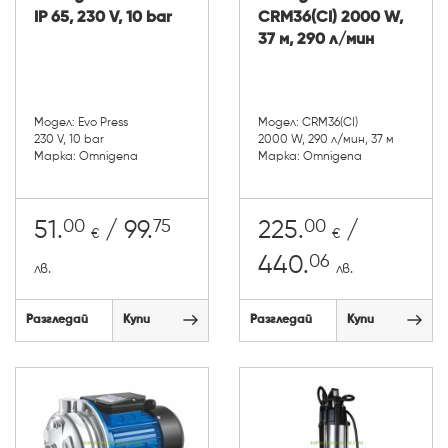
IP 65, 230 V, 10 bar
CRM36(CI) 2000 W,
37 м, 290 л/мин
Модел: Evo Press
Модел: CRM36(CI)
230 V, 10 bar
2000 W, 290 л/мин, 37 м
Марка: Omnigena
Марка: Omnigena
00
75
00
51.
/ 99.
225.
/
€
€
06
440.
лв.
лв.
Разгледай
Купи
Разгледай
Купи