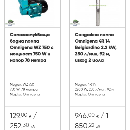
Самозасмукваща
Сондажна помпа
водна помпа
Omnigena 4R 14
Omnigena WZ 750 с
Belgiardino 2.2 kW,
мощност 750 W и
250 л/мин, 92 м,
напор 78 метра
изход 2 цола
Модел: WZ 750
Модел: 4R 14
750 W, 78 метра
2200 W, 250 л/мин, 92 м
Марка: Omnigena
Марка: Omnigena
00
00
129.
/
946.
/ 1
€
€
30
22
252.
850.
лв.
лв.