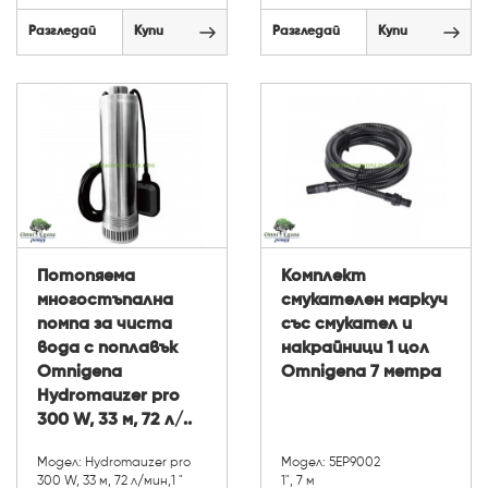
Разгледай
Купи
Разгледай
Купи
Потопяема
Комплект
многостъпална
смукателен маркуч
помпа за чиста
със смукател и
вода с поплавък
накрайници 1 цол
Omnigena
Omnigena 7 метра
Hydromauzer pro
300 W, 33 м, 72 л/..
Модел: Hydromauzer pro
Модел: 5EP9002
300 W, 33 м, 72 л/мин,1 "
1", 7 м