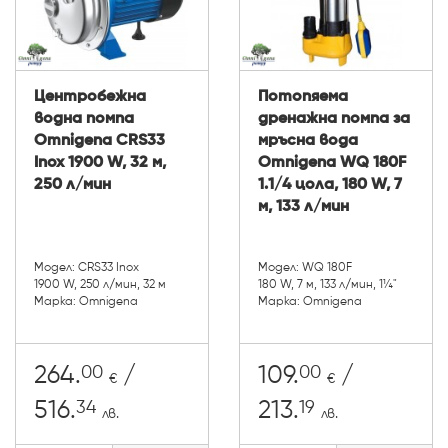
Центробежна
Потопяема
водна помпа
дренажна помпа за
Omnigena CRS33
мръсна вода
Inox 1900 W, 32 м,
Omnigena WQ 180F
250 л/мин
1.1/4 цола, 180 W, 7
м, 133 л/мин
Модел: CRS33 Inox
Модел: WQ 180F
1900 W, 250 л/мин, 32 м
180 W, 7 м, 133 л/мин, 1¼"
Марка: Omnigena
Марка: Omnigena
00
00
264.
/
109.
/
€
€
34
19
516.
213.
лв.
лв.