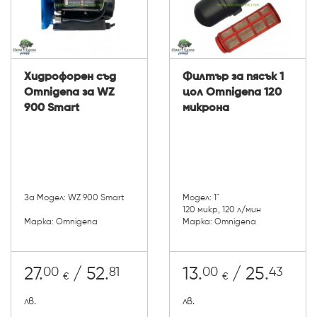
Хидрофорен съд
Филтър за пясък 1
Omnigena за WZ
цол Omnigena 120
900 Smart
микрона
За Модел: WZ 900 Smart
Модел: 1"
120 микр, 120 л/мин
Марка: Omnigena
Марка: Omnigena
00
81
00
43
27.
/ 52.
13.
/ 25.
€
€
лв.
лв.