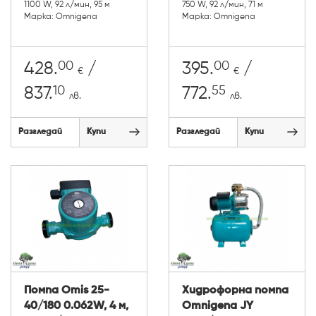
1100 W, 92 л/мин, 95 м
750 W, 92 л/мин, 71 м
Марка: Omnigena
Марка: Omnigena
00
00
428.
/
395.
/
€
€
10
55
837.
772.
лв.
лв.
Разгледай
Купи
Разгледай
Купи
Помпа Omis 25-
Хидрофорна помпа
40/180 0.062W, 4 м,
Omnigena JY