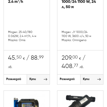
2.4 m³/h
1000/24 1100 W, 24
л, 50 м
Модел: 25-40/180
Модел: JY 1000/24
0.062W, 2.4 m³/h, 4 м
1100 W, 3600 л/ч, 50 м
Марка: Omis
Марка: Omnigena
50
99
00
45.
/ 88.
209.
/
€
€
77
408.
лв.
лв.
Разгледай
Купи
Разгледай
Купи