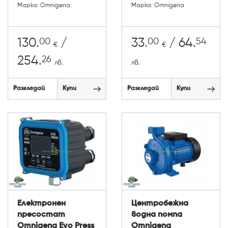
Марка: Omnigena
Марка: Omnigena
00
00
54
130.
/
33.
/ 64.
€
€
26
254.
лв.
лв.
Разгледай
Купи
Разгледай
Купи
Електронен
Центробежна
пресостат
водна помпа
Omnigena Evo Press
Omnigena