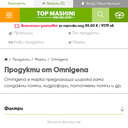
Контакти
Любими (
0
)
Вход | Регистрация
Безплатна доставка
за поръчки над 50.00 € / 97.79 лв.
Промоции
Топ продукти
Нови продукти
Марки
Продукти
Марки
Omnigena
Продукти от Omnigena
Omnigena е марка предлагаща широка гама
сондажни помпи, хидрофори, потопяеми помпи и др.
Филтри
Цена
Изчисти филтрите