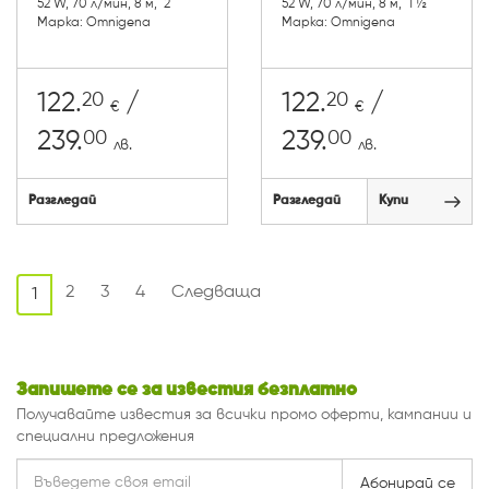
52 W, 70 л/мин, 8 м, 2"
52 W, 70 л/мин, 8 м, 1 ½"
Марка: Omnigena
Марка: Omnigena
20
20
122.
/
122.
/
€
€
00
00
239.
239.
лв.
лв.
Разгледай
Разгледай
Купи
2
3
4
Следваща
1
Запишете се за известия безплатно
Получавайте известия за всички промо оферти, кампании и
специални предложения
Абонирай се