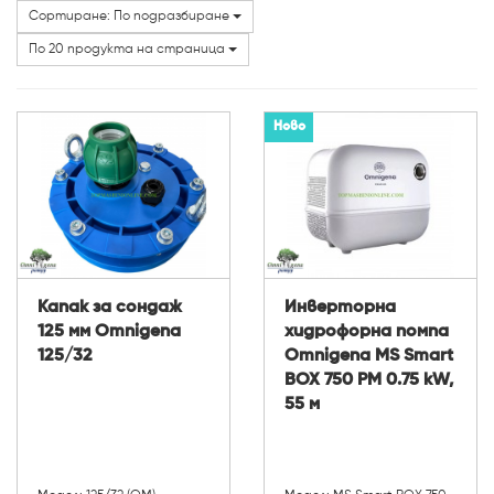
Сортиране: По подразбиране
Категории
По 20 продукта на страница
Ново
Капак за сондаж
Инверторна
125 мм Omnigena
хидрофорна помпа
125/32
Omnigena MS Smart
BOX 750 PM 0.75 kW,
55 м