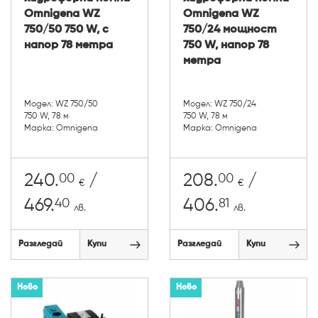
Omnigena WZ
Omnigena WZ
750/50 750 W, с
750/24 мощност
напор 78 метра
750 W, напор 78
метра
Модел: WZ 750/50
Модел: WZ 750/24
750 W, 78 м
750 W, 78 м
Марка: Omnigena
Марка: Omnigena
00
00
240.
/
208.
/
€
€
40
81
469.
406.
лв.
лв.
Разгледай
Купи
Разгледай
Купи
Ново
Ново