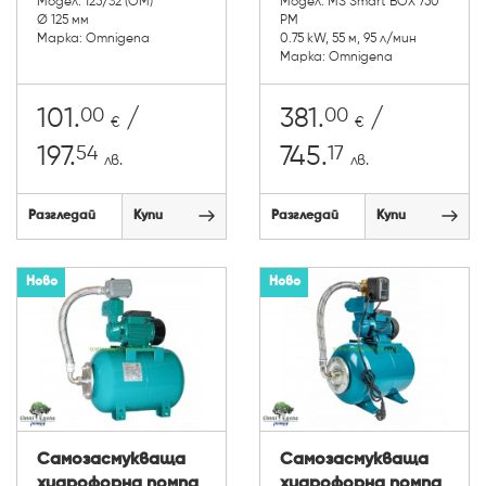
Модел: 125/32 (OM)
Модел: MS Smart BOX 750
Ø 125 мм
PM
Марка: Omnigena
0.75 kW, 55 м, 95 л/мин
Марка: Omnigena
00
00
101.
/
381.
/
€
€
54
17
197.
745.
лв.
лв.
Разгледай
Купи
Разгледай
Купи
Ново
Ново
Самозасмукваща
Самозасмукваща
хидрофорна помпа
хидрофорна помпа