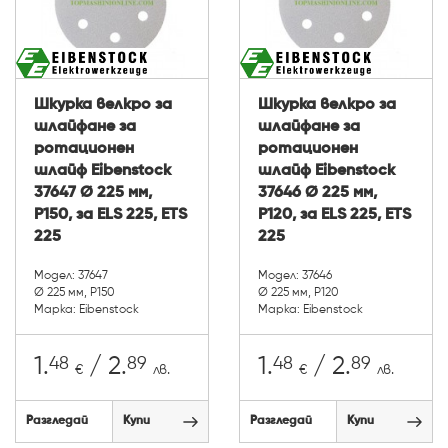
Шкурка велкро за
Шкурка велкро за
шлайфане за
шлайфане за
ротационен
ротационен
шлайф Eibenstock
шлайф Eibenstock
37647 Ø 225 мм,
37646 Ø 225 мм,
P150, за ELS 225, ETS
P120, за ELS 225, ETS
225
225
Модел: 37647
Модел: 37646
Ø 225 мм, P150
Ø 225 мм, P120
Марка: Eibenstock
Марка: Eibenstock
48
89
48
89
1.
/ 2.
1.
/ 2.
€
лв.
€
лв.
Разгледай
Купи
Разгледай
Купи