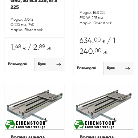
G40, за ELS 225, ETS
225
Модел: ELS 225
590 W, 225 мм
Модел: 37642
Марка: Eibenstock
Ø 225 мм, P40
Марка: Eibenstock
00
634.
/ 1
€
48
89
1.
/ 2.
€
лв.
00
240.
лв.
Разгледай
Купи
Разгледай
Купи
Водещ линеал
Водещ линеал