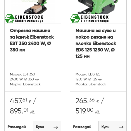
Отрезна машина
Машина за сухо и
за камък Eibenstock
мокро рязане на
EST 350 2400 W, Ø
плочки Eibenstock
350 мм
EDS 125 1250 W, Ø
125 мм
Модел: EST 350
Модел: EDS 125
2400 W, Ø 350 мм
1250 W, Ø 125 мм
Марка: Eibenstock
Марка: Eibenstock
61
36
457.
/
265.
/
€
€
01
00
895.
519.
лв.
лв.
Разгледай
Купи
Разгледай
Купи