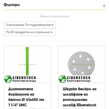
Филтри
Цена
Изчисти филтрите
Сортиране: По подразбиране
Категории
По 20 продукта на страница
Диамантена
Шкурка велкро за
боркорона за
шлайфане за
бетон Ø 41x450 мм
ротационен
1 1/4” UNC
шлайф Eibenstock