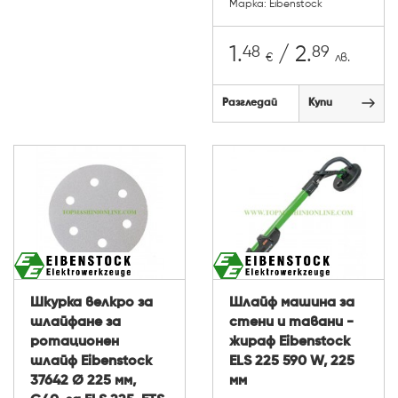
Марка: Eibenstock
48
89
1.
/ 2.
€
лв.
Разгледай
Купи
Шкурка велкро за
Шлайф машина за
шлайфане за
стени и тавани -
ротационен
жираф Eibenstock
шлайф Eibenstock
ELS 225 590 W, 225
37642 Ø 225 мм,
мм