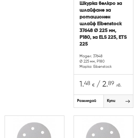
Шкурка велкро за
шлайфане за
ротационен
шлайф Eibenstock
37648 Ø 225 мм,
P180, за ELS 225, ETS
225
Модел: 37648
Ø 225 мм, P180
Марка: Eibenstock
48
89
1.
/ 2.
€
лв.
Разгледай
Купи