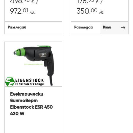
98
95
496.
/
178.
/
€
€
01
00
972.
350.
лв.
лв.
Разгледай
Разгледай
Купи
Електрически
винтоверт
Eibenstock ESR 450
420 W