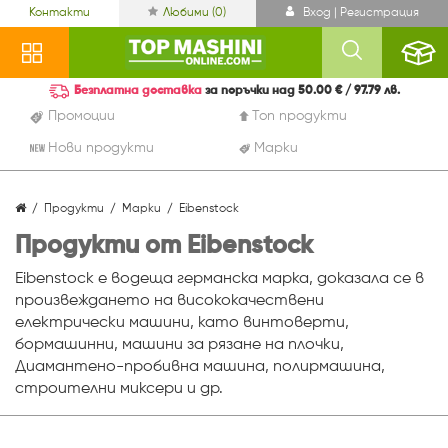
Контакти
Любими (
0
)
Вход | Регистрация
Безплатна доставка
за поръчки над 50.00 € / 97.79 лв.
Промоции
Топ продукти
Нови продукти
Марки
Продукти
Марки
Eibenstock
Продукти от Eibenstock
Eibenstock е водеща германска марка, доказала се в
произвеждането на висококачествени
електрически машини, като винтоверти,
бормашинни, машини за рязане на плочки,
Диамантено-пробивна машина, полирмашина,
строителни миксери и др.