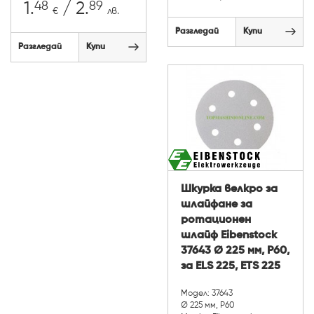
48
89
1.
/ 2.
€
лв.
Разгледай
Купи
Разгледай
Купи
Шкурка велкро за
шлайфане за
ротационен
шлайф Eibenstock
37643 Ø 225 мм, P60,
за ELS 225, ETS 225
Модел: 37643
Ø 225 мм, P60