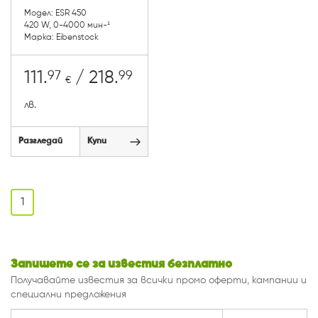
Модел: ESR 450
420 W, 0-4000 мин-¹
Марка: Eibenstock
97
99
111.
/ 218.
€
лв.
Разгледай
Купи
1
Запишете се за известия безплатно
Получавайте известия за всички промо оферти, кампании и
специални предложения