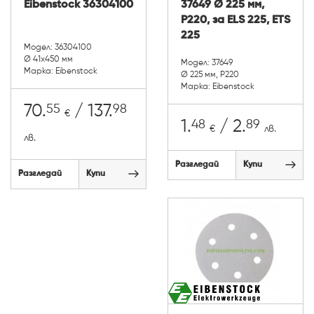
Eibenstock 36304100
37649 Ø 225 мм,
P220, за ELS 225, ETS
225
Модел: 36304100
Ø 41x450 мм
Модел: 37649
Марка: Eibenstock
Ø 225 мм, P220
Марка: Eibenstock
55
98
70.
/ 137.
€
48
89
1.
/ 2.
€
лв.
лв.
Разгледай
Купи
Разгледай
Купи