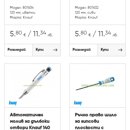
Модел: 801634
Модел: 801632
120 мм, цветни
120 мм, сиви
Марка: Knauf
Марка: Knauf
80
34
80
34
5.
/ 11.
5.
/ 11.
€
лв.
€
лв.
Разгледай
Купи
Разгледай
Купи
Автоматичен
Ръчно право шило
молив за дълбоки
за гипсови
отвори Knauf 140
плоскости с