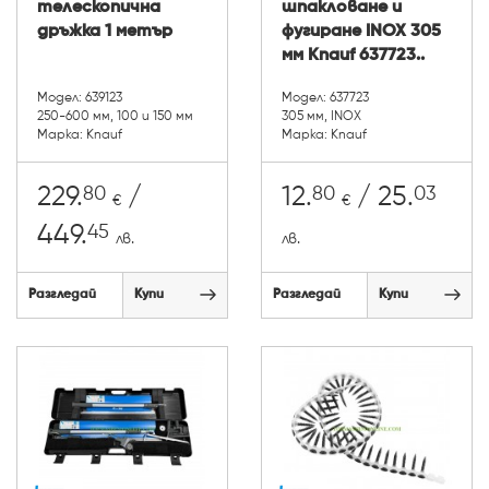
телескопична
шпакловане и
дръжка 1 метър
фугиране INOX 305
мм Knauf 637723..
Модел: 639123
Модел: 637723
250-600 мм, 100 и 150 мм
305 мм, INOX
Марка: Knauf
Марка: Knauf
80
80
03
229.
/
12.
/ 25.
€
€
45
449.
лв.
лв.
Разгледай
Купи
Разгледай
Купи