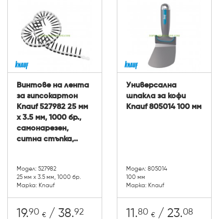
Винтове на лента
Универсална
за гипсокартон
шпакла за кофи
Knauf 527982 25 мм
Knauf 805014 100 мм
x 3.5 мм, 1000 бр.,
самонарезен,
ситна стъпка,..
Модел: 527982
Модел: 805014
25 мм x 3.5 мм, 1000 бр.
100 мм
Марка: Knauf
Марка: Knauf
90
92
80
08
19.
/ 38.
11.
/ 23.
€
€