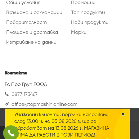
Общи условия
Промоции
Връщане и рекламации
Топ продукти
Поверителност
Нови продукти
Плащане и доставка
Марки
Изтриване на данни
Контакти
Ес Про Груп ЕООД
0877 173467
office@topmashinionline.com
Вижте повече
×
Уважаеми клиенти, поръчки напревени
Нашият онлайн магазин използва така
след 13.00 ч. на 05.08.2026 г. ще се
наречените „Бисквитки“ Научете повече за
обработват на 13.08.2026 г. МАГАЗИНА
нашата
политика за поверителност
.
2020 © Всички права запазени
НЯМА ДА РАБОТИ В ТОЗИ ПЕРИОД!
Приемам