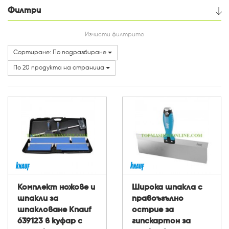
Филтри
Цена
Изчисти филтрите
Сортиране: По подразбиране
Категории
По 20 продукта на страница
Комплект ножове и
Широка шпакла с
шпакли за
правоъгълно
шпакловане Knauf
острие за
639123 в куфар с
гипскартон за