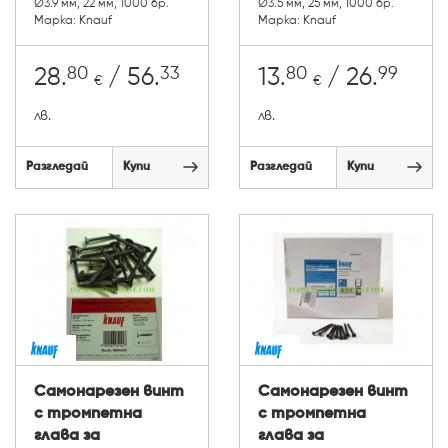
Ø3.9 мм, 22 мм, 1000 бр.
Ø3.5 мм, 25 мм, 1000 бр.
Марка: Knauf
Марка: Knauf
80
33
80
99
28.
/ 56.
13.
/ 26.
€
€
лв.
лв.
Разгледай
Купи
Разгледай
Купи
Самонарезен винт
Самонарезен винт
с тромпетна
с тромпетна
глава за
глава за