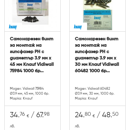
Самонарезен винт
Самонарезен винт
за монтаж на
за монтаж на
гипсфазер PH с
гипсфазер PH с
диаметър 3.9 мм х
диаметър 3.9 мм х
45 мм Knauf Vidiwall
30 мм Knauf Vidiwall
75984 1000 бр...
60482 1000 бр...
Модел: Vidiwall 75984
Модел: Vidiwall 60482
Ø3.9 мм, 45 мм, 1000 бр.
Ø3.9 мм, 30 мм, 1000 бр.
Марка: Knauf
Марка: Knauf
76
98
80
50
34.
/ 67.
24.
/ 48.
€
€
лв.
лв.