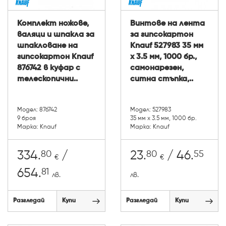
Комплект ножове,
Винтове на лента
валяци и шпакла за
за гипсокартон
шпакловане на
Knauf 527983 35 мм
гипсокартон Knauf
x 3.5 мм, 1000 бр.,
876742 в куфар с
самонарезен,
телескопични..
ситна стъпка,..
Модел: 876742
Модел: 527983
9 броя
35 мм x 3.5 мм, 1000 бр.
Марка: Knauf
Марка: Knauf
80
80
55
334.
/
23.
/ 46.
€
€
81
654.
лв.
лв.
Разгледай
Купи
Разгледай
Купи