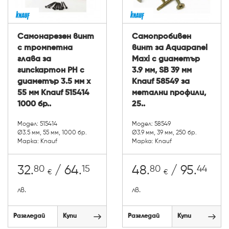
Самонарезен винт
Самопробивен
с тромпетна
винт за Aquapanel
глава за
Мaxi с диаметър
гипскартон PH с
3.9 мм, SB 39 мм
диаметър 3.5 мм х
Knauf 58549 за
55 мм Knauf 515414
метални профили,
1000 бр..
25..
Модел: 515414
Модел: 58549
Ø3.5 мм, 55 мм, 1000 бр.
Ø3.9 мм, 39 мм, 250 бр.
Марка: Knauf
Марка: Knauf
80
15
80
44
32.
/ 64.
48.
/ 95.
€
€
лв.
лв.
Разгледай
Купи
Разгледай
Купи