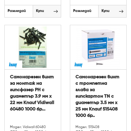
Разгледай
Купи
Разгледай
Купи
Самонарезен винт
Самонарезен винт
за монтаж на
с тромпетна
гипсфазер PH с
глава за
диаметър 3.9 мм х
гипскартон TN с
22 мм Knauf Vidiwall
диаметър 3.5 мм х
60480 1000 бр...
25 мм Knauf 515408
1000 бр..
Модел: Vidiwall 60480
Модел: 515408