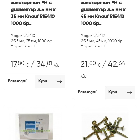
гипскартон PH с
гипскартон PH с
диаметър 3.5 мм х
диаметър 3.5 мм х
35 мм Knauf 515410
45 мм Knauf 515412
1000 бр..
1000 бр..
Модел: 515410
Модел: 515412
Ø3.5 мм, 35 мм, 1000 бр.
Ø3.5 мм, 45 мм, 1000 бр.
Марка: Knauf
Марка: Knauf
80
81
80
64
17.
/ 34.
21.
/ 42.
€
лв.
€
лв.
Разгледай
Купи
Разгледай
Купи