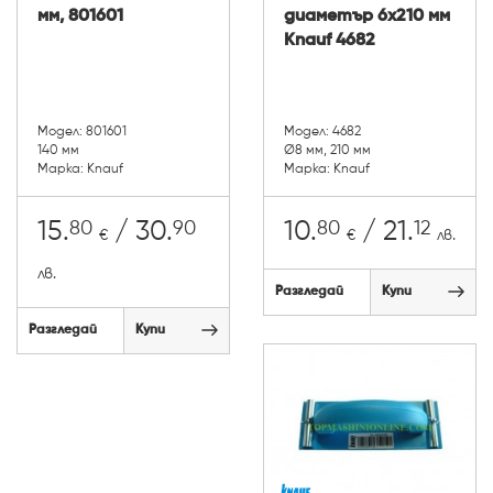
мм, 801601
диаметър 6x210 мм
Knauf 4682
Модел: 801601
Модел: 4682
140 мм
Ø8 мм, 210 мм
Марка: Knauf
Марка: Knauf
80
90
80
12
15.
/ 30.
10.
/ 21.
€
€
лв.
лв.
Разгледай
Купи
Разгледай
Купи