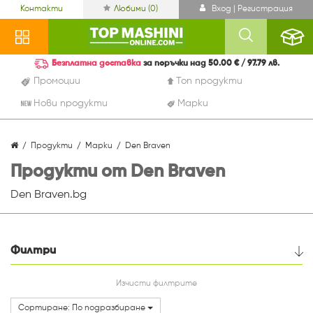
Контакти
Любими (
0
)
Вход | Регистрация
Безплатна доставка
за поръчки над 50.00 € / 97.79 лв.
Промоции
Топ продукти
Нови продукти
Марки
Продукти
Марки
Den Braven
Продукти от Den Braven
Den Braven.bg
Филтри
Цена
Изчисти филтрите
Сортиране: По подразбиране