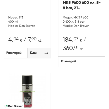
MK5 P600 600 мл, 5-
8 bar, 21..
Модел: 913
Модел: MK 5 P 600
400 ml
0.600 л, 5-8 bar
Марка: Den Braven
Марка: Den Braven
04
90
07
4.
/ 7.
184.
/
€
лв.
€
01
360.
лв.
Разгледай
Купи
Разгледай