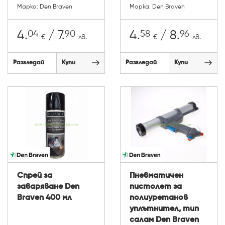
Марка: Den Braven
Марка: Den Braven
04
90
58
96
4.
/ 7.
4.
/ 8.
€
лв.
€
лв.
Разгледай
Купи
Разгледай
Купи
Спрей за
Пневматичен
заваряване Den
пистолет за
Braven 400 мл
полиуретанов
уплътнител, тип
салам Den Braven