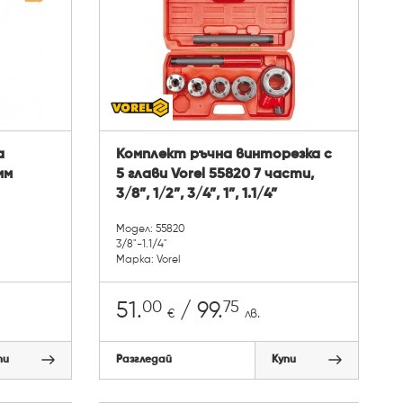
а
Комплект ръчна винторезка с
мм
5 глави Vorel 55820 7 части,
3/8”, 1/2”, 3/4”, 1”, 1.1/4”
Модел: 55820
3/8"-1.1/4"
Марка: Vorel
00
75
51.
/ 99.
€
лв.
пи
Разгледай
Купи