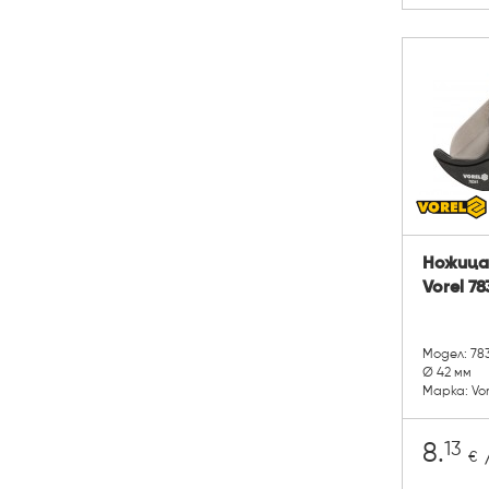
Ножица
Vorel 78
Модел: 78
Ø 42 мм
Марка: Vor
13
8.
/
€