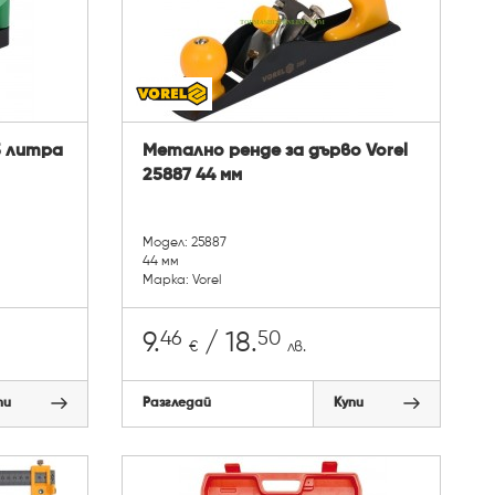
3 литра
Метално ренде за дърво Vorel
25887 44 мм
Модел: 25887
44 мм
Марка: Vorel
46
50
9.
/ 18.
€
лв.
пи
Разгледай
Купи