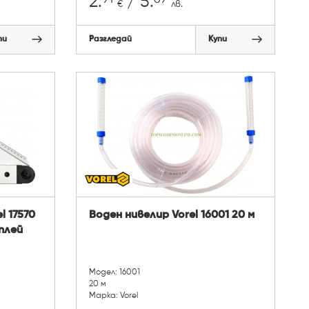
2.
/ 5.
€
лв.
пи
Разгледай
Купи
l 17570
Воден нивелир Vorel 16001 20 м
сплей
Модел: 16001
20 м
Марка: Vorel