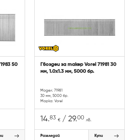
71983 50
Гвоздеи за такер Vorel 71981 30
мм, 1.0x1.3 мм, 5000 бр.
Модел: 71981
30 мм, 5000 бр.
Марка: Vorel
83
00
14.
/ 29.
€
лв.
пи
Разгледай
Купи