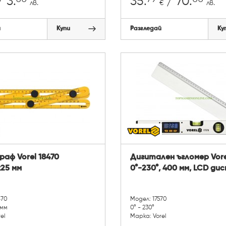
 3.
35.
/ 70.
лв.
€
лв.
й
Купи
Разгледай
Ку
аф Vorel 18470
Дигитален ъгломер Vore
х25 мм
0°-230°, 400 мм, LCD ди
470
Модел: 17570
 мм
0° - 230°
el
Марка: Vorel