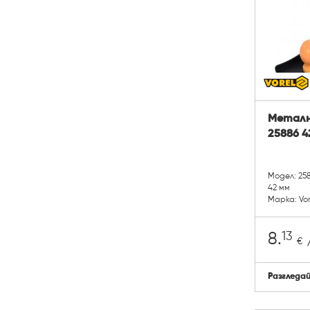
Отвертки
Зидарски консумативи
Свредла , шила и секачи
Телени четки
Нивелири
Винторезки
Метално
Шаблони / Шаблони за дибли
25886 4
Рендета ръчни
Сеялки
Модел: 25
42 мм
Марка: Vor
13
8.
/
€
Разгледа