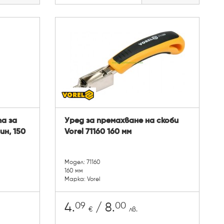
а за
Уред за премахване на скоби
ин, 150
Vorel 71160 160 мм
Модел: 71160
160 мм
Марка: Vorel
09
00
4.
/ 8.
€
лв.