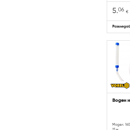
06
5.
€
Разгледа
Воден н
Модел: 16
15 м