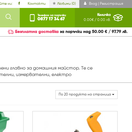
йте ни:
Контакти
Любими (
0
)
Вход | Регистрация
Количка
Телефон за поръчки
0877 17 34 67
0.00€ / 0.00 лв.
Безплатна доставка
за поръчки над 50.00 € / 97.79 лв.
ни главно за домашния майстор. Те се
телни, измервателни, електро
По 20 продукта на страница