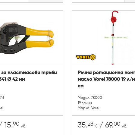
 за пластмасови тръби
Ръчна ротационна помп
341 Ø 42 мм
масло Vorel 78000 19 л/м
см
341
Модел: 78000
19 л/мин
el
Марка: Vorel
90
28
00
 15.
35.
/ 69.
лв.
€
лв.