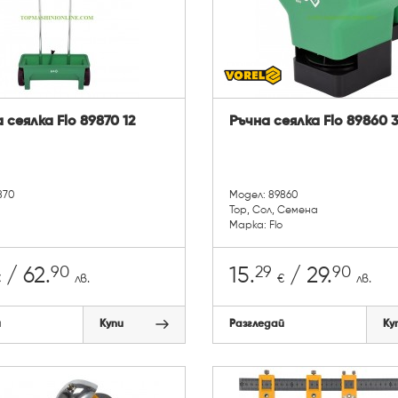
сеялка‎ Flo 89870 12
Ръчна сеялка Flo 89860 
870
Модел: 89860
Тор, Сол, Семена
Марка: Flo
90
29
90
/ 62.
15.
/ 29.
€
лв.
€
лв.
й
Купи
Разгледай
Ку