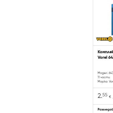
Компле
Vorel 6
Модел: 64
11 части
Марка: Vor
55
2.
€
Разгледа