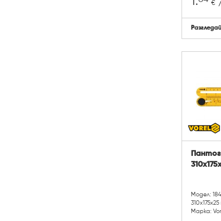
1.
/
€
Разгледа
Пантогр
310х175
Модел: 18
310х175х25
Марка: Vor