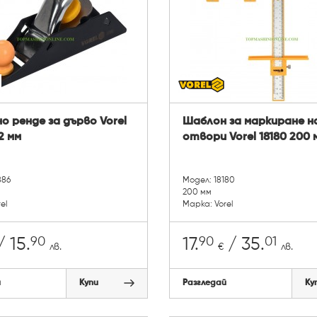
 ренде за дърво Vorel
Шаблон за маркиране н
2 мм
отвори Vorel 18180 200 
886
Модел: 18180
200 мм
el
Марка: Vorel
90
90
01
 15.
17.
/ 35.
лв.
€
лв.
й
Купи
Разгледай
Ку