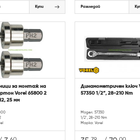
й
Купи
Разгледай
Ку
ници за монтаж на
Динамометричен ключ V
ртон Vorel 65800 2
57350 1/2”, 28-210 Nm
H2, 25 мм
800
Модел: 57350
2
1/2", 28-210 Nm
el
Марка: Vorel
60
79
00