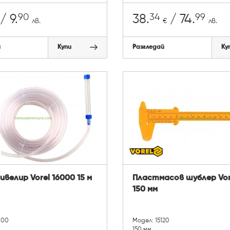
90
34
99
/ 9.
38.
/ 74.
лв.
€
лв.
й
Купи
Разгледай
Ку
ивелир Vorel 16000 15 м
Пластмасов шублер Vore
150 мм
000
Модел: 15120
150 мм