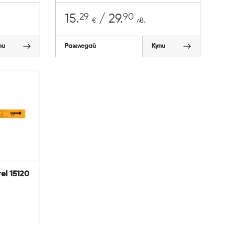
29
90
15.
/ 29.
€
лв.
пи
Разгледай
Купи
l 15120