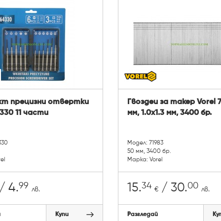
кт прецизни отвертки
Гвоздеи за такер Vorel 
4330 11 части
мм, 1.0x1.3 мм, 3400 бр.
330
Модел: 71983
50 мм, 3400 бр.
el
Марка: Vorel
99
34
00
/ 4.
15.
/ 30.
лв.
€
лв.
й
Купи
Разгледай
Ку