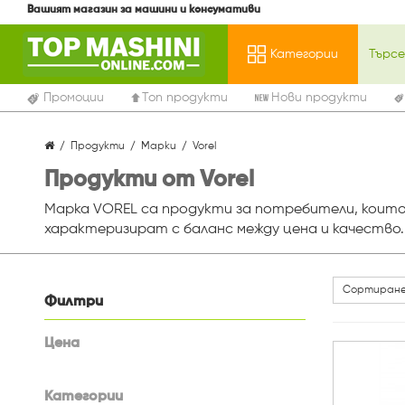
Вашият магазин за машини и консумативи
Категории
Промоции
Топ продукти
Нови продукти
Продукти
Марки
Vorel
Продукти от Vorel
Марка VOREL са продукти за потребители, които
характеризират с баланс между цена и качество
Сортиране
Филтри
Цена
Категории