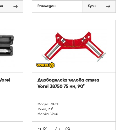
пи
Разгледай
Купи
orel
Дърводелска ъглова стяга
Vorel 38750 75 мм, 90°
Модел: 38750
75 мм, 90°
Марка: Vorel
91
69