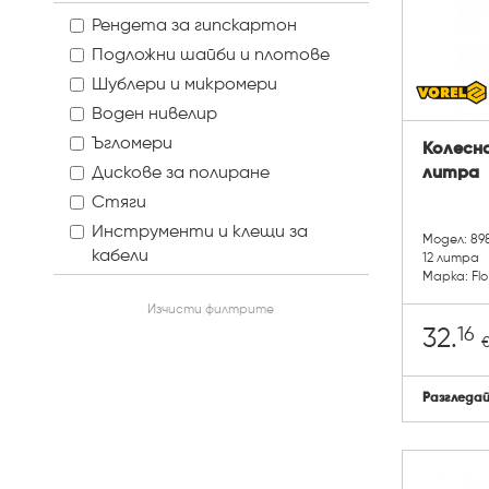
Рендета за гипскартон
Подложни шайби и плотове
Шублери и микромери
Воден нивелир
Ъгломери
Колесна 
Дискове за полиране
литра
Стяги
Инструменти и клещи за
Модел: 89
кабели
12 литра
Марка: Flo
Динамометрични ключове
Изчисти филтрите
Накрайници и комплекти
16
32.
накрайници
Скоби и гвоздеи за такери
Помпи за масло и дизелово
Разгледа
гориво
Ножица за пластмасови
тръби