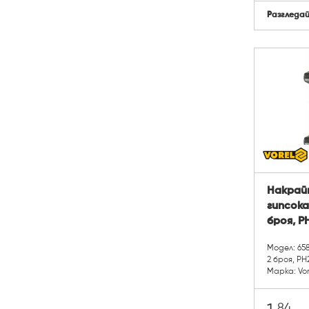
Разгледа
Накрай
гипсока
броя, P
Модел: 65
2 броя, PH
Марка: Vor
84