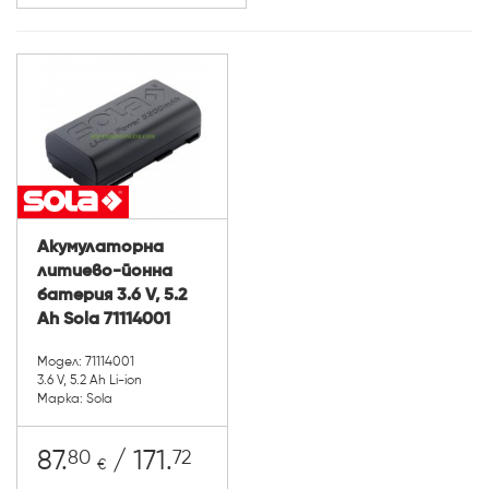
Акумулаторна
литиево-йонна
батерия 3.6 V, 5.2
Ah Sola 71114001
Модел: 71114001
3.6 V, 5.2 Ah Li-ion
Марка: Sola
80
72
87.
/ 171.
€