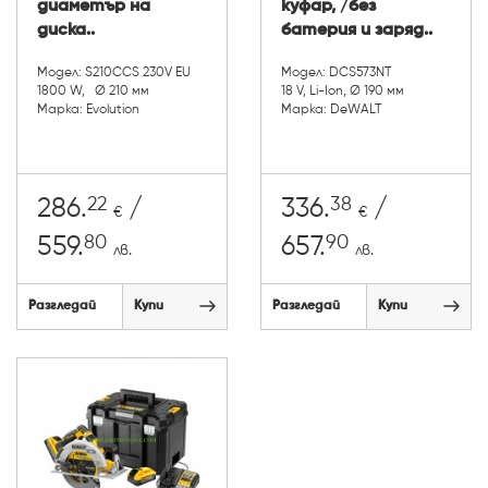
диаметър на
куфар, /без
диска..
батерия и заряд..
Модел: S210CCS 230V EU
Модел: DCS573NT
1800 W, Ø 210 мм
18 V, Li-Ion, Ø 190 мм
Марка: Evolution
Марка: DeWALT
22
38
286.
/
336.
/
€
€
80
90
559.
657.
лв.
лв.
Разгледай
Купи
Разгледай
Купи