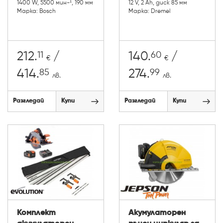
1400 W, 5500 мин-¹, 190 мм
12 V, 2 Ah, диск 85 мм
Марка: Bosch
Марка: Dremel
11
60
212.
/
140.
/
€
€
85
99
414.
274.
лв.
лв.
Разгледай
Купи
Разгледай
Купи
Комплект
Акумулаторен