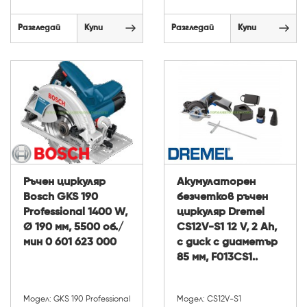
Разгледай
Купи
Разгледай
Купи
Ръчен циркуляр
Акумулаторен
Bosch GKS 190
безчетков ръчен
Professional 1400 W,
циркуляр Dremel
Ø 190 мм, 5500 об./
CS12V-S1 12 V, 2 Ah,
мин 0 601 623 000
с диск с диаметър
85 мм, F013CS1..
Модел: GKS 190 Professional
Модел: CS12V-S1