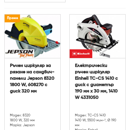
Мощност (W):
Напрежение на акумулатора (V) (V):
Промо
Ръчен циркуляр за
Електрически
рязане на сандвич-
ръчен циркуляр
панели Jepson 8320
Einhell TC-CS 1410 с
1800 W, 608270 с
диск с диаметър
диск 320 мм
190 мм х 30 мм, 1410
W 4331050
Модел: 8320
Модел: TC-CS 1410
1800 W, 320 мм
1410 W, 5500 мин-¹, Ø 190
Марка: Jepson
мм