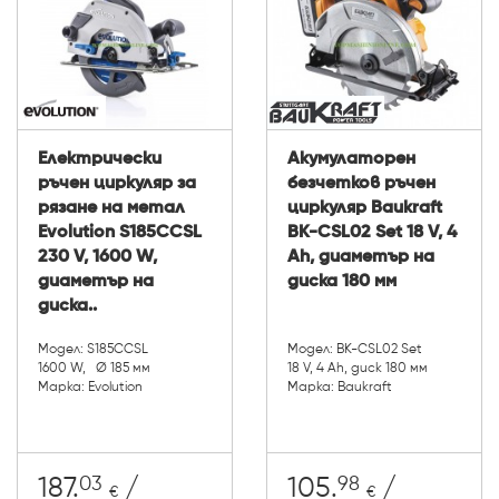
Електрически
Акумулаторен
ръчен циркуляр за
безчетков ръчен
рязане на метал
циркуляр Baukraft
Evolution S185CCSL
BK-CSL02 Set 18 V, 4
230 V, 1600 W,
Ah, диаметър на
диаметър на
диска 180 мм
диска..
Модел: S185CCSL
Модел: BK-CSL02 Set
1600 W, Ø 185 мм
18 V, 4 Ah, диск 180 мм
Марка: Evolution
Марка: Baukraft
03
98
187.
/
105.
/
€
€