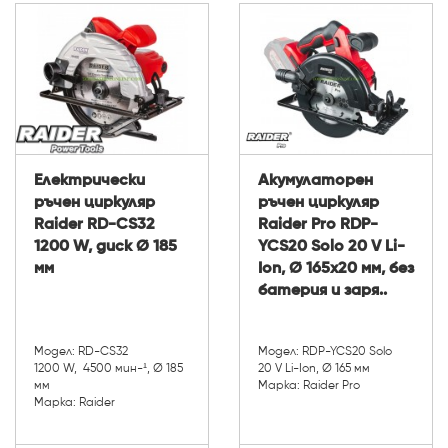
Електрически
Акумулаторен
ръчен циркуляр
ръчен циркуляр
Raider RD-CS32
Raider Pro RDP-
1200 W, диск Ø 185
YCS20 Solo 20 V Li-
мм
Ion, Ø 165х20 мм, без
батерия и заря..
Модел: RD-CS32
Модел: RDP-YCS20 Solo
1200 W, 4500 мин-¹, Ø 185
20 V Li-Ion, Ø 165 мм
мм
Марка: Raider Pro
Марка: Raider