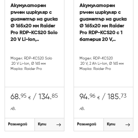
Акумулаторен
Акумулаторен
ръчен циркуляр с
ръчен циркуляр с
диаметър на диска
диаметър на диска
Ø 165х20 мм Raider
Ø 165х20 мм Raider
Pro RDP-KCS20 Solo
Pro RDP-KCS20 с 1
20 V Li-Ion,..
батерия 20 V,..
Модел: RDP-KCS20 Solo
Модел: RDP-KCS20
20 V Li-Ion, Ø 165 мм
20 V, 2 Ah Li-Ion, Ø 165 мм
Марка: Raider Pro
Марка: Raider Pro
95
85
96
73
68.
/ 134.
94.
/ 185.
€
€
лв.
лв.
Разгледай
Купи
Разгледай
Купи