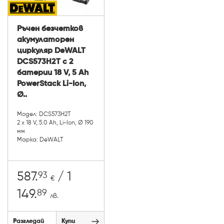
Ръчен безчетков
акумулаторен
циркуляр DeWALT
DCS573H2T с 2
батерии 18 V, 5 Ah
PowerStack Li-Ion,
Ø..
Модел: DCS573H2T
2 х 18 V, 5.0 Ah, Li-Ion, Ø 190
мм
Марка: DeWALT
93
587.
/ 1
€
89
149.
лв.
Разгледай
Купи