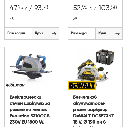
95
78
96
58
47.
/ 93.
52.
/ 103.
€
€
лв.
лв.
Разгледай
Купи
Разгледай
Купи
Електрически
Безчетков
ръчен циркуляр за
акумулаторен
рязане на метал
ръчен циркуляр
Evolution S210CCS
DeWALT DCS573NT
230V EU 1800 W,
18 V, Ø 190 мм в