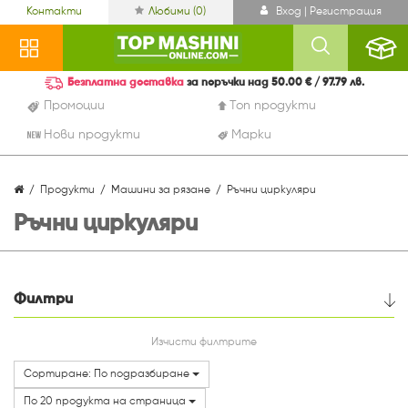
Контакти
Любими (
0
)
Вход | Регистрация
Безплатна доставка
за поръчки над 50.00 € / 97.79 лв.
Промоции
Топ продукти
Нови продукти
Марки
Продукти
Машини за рязане
Ръчни циркуляри
Ръчни циркуляри
Филтри
Цена
Изчисти филтрите
Сортиране: По подразбиране
Марки
По 20 продукта на страница