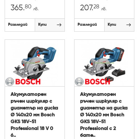
80
28
365.
207.
лв.
лв.
Разгледай
Купи
Разгледай
Купи
Акумулаторен
Акумулаторен
ръчен циркуляр с
ръчен циркуляр с
диаметър на диска
диаметър на диска
Ø 140х20 мм Bosch
Ø 140х20 мм Bosch
GKS 18V-51
GKS 18V-51
Professional 18 V 0
Professional с 2
6..
бате..