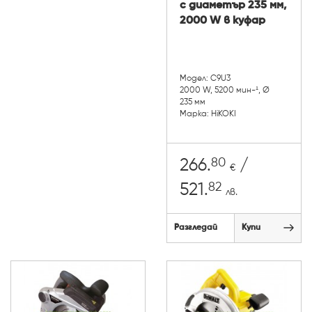
с диаметър 235 мм,
2000 W в куфар
Модел: C9U3
2000 W, 5200 мин-¹, Ø
235 мм
Марка: HiKOKI
80
266.
/
€
82
521.
лв.
Разгледай
Купи