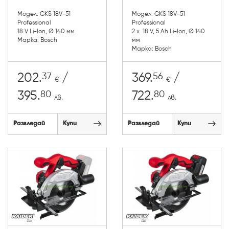
Модел: GKS 18V-51
Модел: GKS 18V-51
Professional
Professional
18 V Li-Ion, Ø 140 мм
2 х 18 V, 5 Ah Li-Ion, Ø 140
Марка: Bosch
мм
Марка: Bosch
37
56
202.
/
369.
/
€
€
80
80
395.
722.
лв.
лв.
Разгледай
Купи
Разгледай
Купи