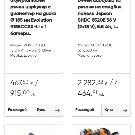
акумулаторен
ръчен циркуляр за
ръчен циркуляр с
рязане на сандвич
диаметър на диска
панели Jepson
Ø 185 мм Evolution
SHDC 8320E 36 V
R185CCSX-LI с 1
(2x18 V), 5.5 Ah, L..
батери..
Модел: R185CCSX-LI
Модел: SHDC 8320E
18 V, 4 Ah Li-Ion, Ø 185мм
36 V, 320 мм
Марка: Evolution
Марка: Jepson
83
82
467.
/
2 282.
/ 4
€
€
00
81
915.
464.
лв.
лв.
Разгледай
Купи
Разгледай
Купи