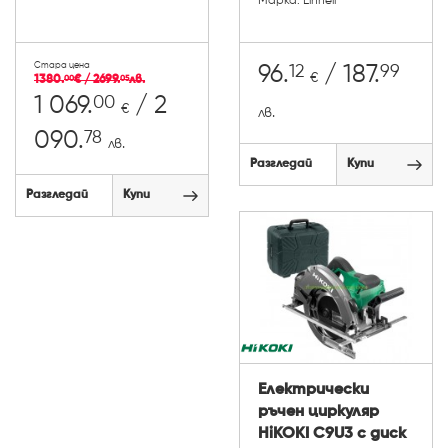
Марка: Einhell
Стара цена
12
99
96.
/ 187.
€
1380.
€ / 2699.
лв.
00
05
00
1 069.
/ 2
€
лв.
78
090.
лв.
Разгледай
Купи
Разгледай
Купи
Електрически
ръчен циркуляр
HiKOKI C9U3 с диск