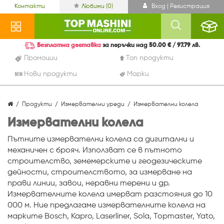
Контакти
Любими (
0
)
Вход | Регистрация
Безплатна доставка
за поръчки над 50.00 € / 97.79 лв.
Промоции
Топ продукти
Нови продукти
Марки
Продукти
Измервателни уреди
Измервателни колела
Измервателни колела
Пътните измервателни колела са дигитални и
механичен с брояч. Използват се в пътното
строителство, земемерските и геодезическите
дейности, строителството, за измерване на
прави линии, завои, неравни терени и др.
Измервателните колела имерват разстояния до 10
000 м. Ние предлагаме измервателните колела на
марките Bosch, Kapro, Laserliner, Sola, Topmaster, Yato,