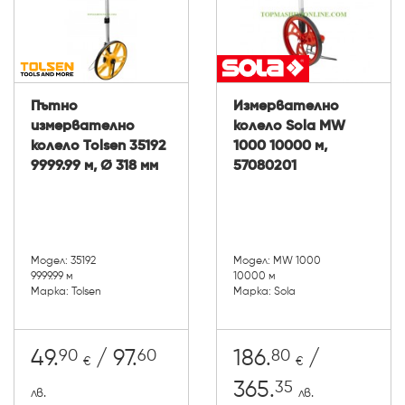
Пътно
Измервателно
измервателно
колело Sola MW
колело Tolsen 35192
1000 10000 м,
9999.99 м, Ø 318 мм
57080201
Модел: 35192
Модел: MW 1000
9999.99 м
10000 м
Марка: Tolsen
Марка: Sola
90
60
80
49.
/ 97.
186.
/
€
€
35
365.
лв.
лв.