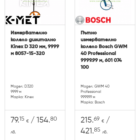
Измервателно
Пътно
колело дигитално
измервателно
Kinex D 320 мм, 9999
колело Bosch GWM
м 8057-15-320
40 Professional
9999.99 м, 601 074
100
Модел: D320
Модел: GWM 40
9999 м
Professional
Марка: Kinex
9999.99 м
Марка: Bosch
15
80
69
79.
/ 154.
215.
/
€
€
85
421.
лв.
лв.