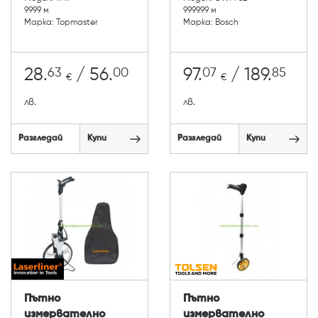
9999 м
9999.99 м
Марка: Topmaster
Марка: Bosch
63
00
07
85
28.
/ 56.
97.
/ 189.
€
€
лв.
лв.
Разгледай
Купи
Разгледай
Купи
Пътно
Пътно
измервателно
измервателно