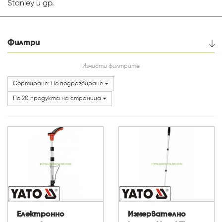
Stanley и др.
Филтри
Цена
Изчисти филтрите
Сортиране: По подразбиране
Марки
По 20 продукта на страница
Електронно
Измервателно