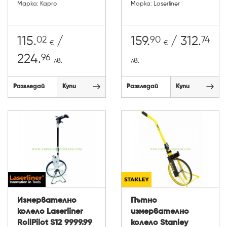
Марка: Kapro
Марка: Laserliner
02
90
74
115.
/
159.
/ 312.
€
€
96
224.
лв.
лв.
Разгледай
Купи
Разгледай
Купи
Измервателно
Пътно
колело Laserliner
измервателно
RollPilot S12 9999.99
колело Stanley