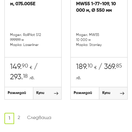
м, 075.005E
MW55 1-77-109, 10
000 м, Ø 550 мм
Модел: RollPilot S12
Модел: MW55
9999.99 м
10 000 м
Марка: Laserliner
Марка: Stanley
90
10
85
149.
/
189.
/ 369.
€
€
18
293.
лв.
лв.
Разгледай
Купи
Разгледай
Купи
2
Следваща
1