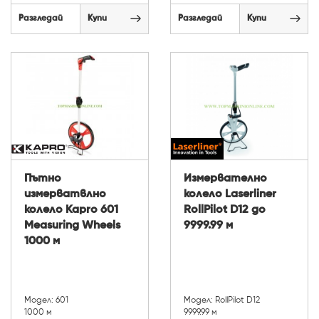
Разгледай
Купи
Разгледай
Купи
Пътно
Измервателно
измерватвлно
колело Laserliner
колело Kapro 601
RollPilot D12 до
Measuring Wheels
9999.99 м
1000 м
Модел: 601
Модел: RollPilot D12
1000 м
9999.99 м