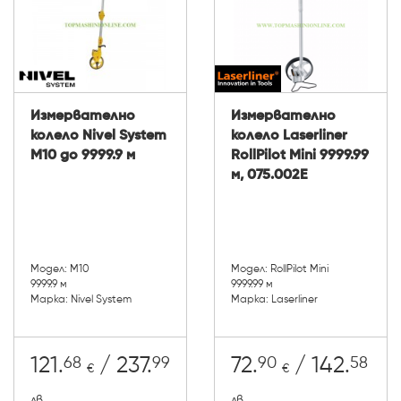
Измервателно
Измервателно
колело Nivel System
колело Laserliner
M10 до 9999.9 м
RollPilot Mini 9999.99
м, 075.002E
Модел: M10
Модел: RollPilot Mini
9999.9 м
9999.99 м
Марка: Nivel System
Марка: Laserliner
68
99
90
58
121.
/ 237.
72.
/ 142.
€
€
лв.
лв.