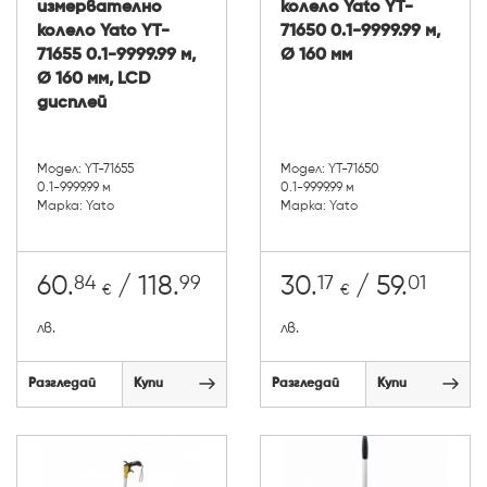
измервателно
колело Yato YT-
колело Yato YT-
71650 0.1-9999.99 м,
71655 0.1-9999.99 м,
Ø 160 мм
Ø 160 мм, LCD
дисплей
Модел: YT-71655
Модел: YT-71650
0.1-9999.99 м
0.1-9999.99 м
Марка: Yato
Марка: Yato
84
99
17
01
60.
/ 118.
30.
/ 59.
€
€
лв.
лв.
Разгледай
Купи
Разгледай
Купи