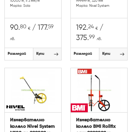
10000 м, ± 3 мм/м
9999.99 м, 320 мм
Марка: Sola
Марка: Nivel System
80
59
24
90.
/ 177.
192.
/
€
€
99
375.
лв.
лв.
Разгледай
Купи
Разгледай
Купи
Измервателно
Измервателно
колело Nivel System
колело BMI Rollfix