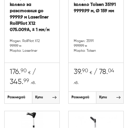
колело за
колело Tolsen 35191
разстояния до
9999.99 м, Ø 159 мм
9999.9 м Laserliner
RollPilot X12
075.009А, ± 1 мм/м
Модел: RollPilot X12
Модел: 35191
9999.9 м
9999.99 м
Марка: Laserliner
Марка: Tolsen
90
90
04
176.
/
39.
/ 78.
€
€
99
345.
лв.
лв.
Разгледай
Купи
Разгледай
Купи