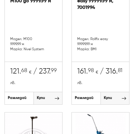
M100 до 9999.99 м
easy 99999.99 м,
7001994
Модел: M100
Модел: Rollfix easy
9999.99 м
99999.99 м
Марка: Nivel System
Марка: BMI
68
99
98
81
121.
/ 237.
161.
/ 316.
€
€
лв.
лв.
Разгледай
Купи
Разгледай
Купи