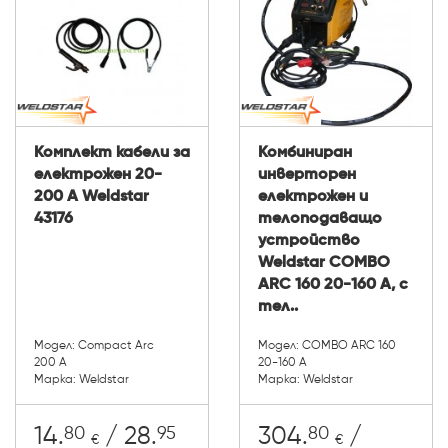
Комплект кабели за
Комбиниран
електрожен 20-
инверторен
200 A Weldstar
електрожен и
43176
телоподаващо
устройство
Weldstar COMBO
ARC 160 20-160 A, с
тел..
Модел: Compact Arc
Модел: COMBO ARC 160
200 A
20-160 A
Марка: Weldstar
Марка: Weldstar
80
95
80
14.
/ 28.
304.
/
€
€