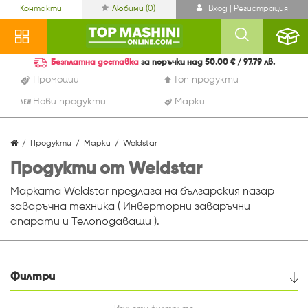
Контакти
Любими (
0
)
Вход | Регистрация
Безплатна доставка
за поръчки над 50.00 € / 97.79 лв.
Промоции
Топ продукти
Нови продукти
Марки
Продукти
Марки
Weldstar
Продукти от Weldstar
Марката Weldstar предлага на българския пазар
заваръчна техника ( Инверторни заваръчни
апарати и Телоподаващи ).
Филтри