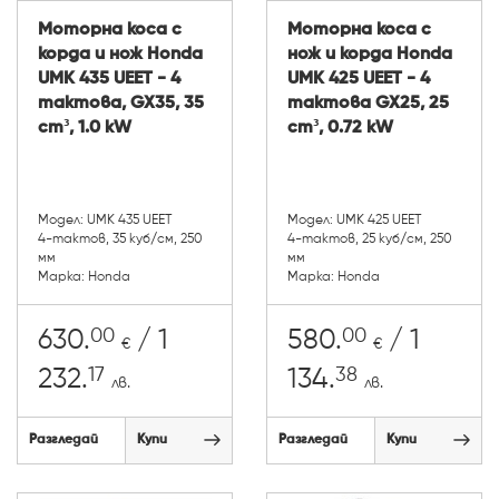
Моторна коса с
Моторна коса с
корда и нож Honda
нож и корда Honda
UMK 435 UEET - 4
UMK 425 UEET - 4
тактова, GX35, 35
тактова GX25, 25
cm³, 1.0 kW
cm³, 0.72 kW
Модел: UMK 435 UEET
Модел: UMK 425 UEET
4-тактов, 35 куб/см, 250
4-тактов, 25 куб/см, 250
мм
мм
Марка: Honda
Марка: Honda
00
00
630.
/ 1
580.
/ 1
€
€
17
38
232.
134.
лв.
лв.
Разгледай
Купи
Разгледай
Купи