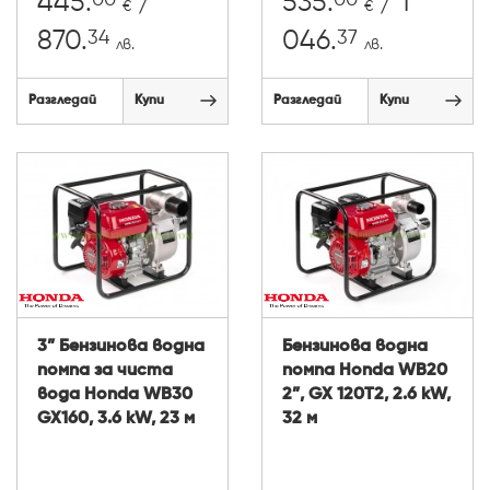
445.
/
535.
/ 1
€
€
34
37
870.
046.
лв.
лв.
Разгледай
Купи
Разгледай
Купи
3” Бензинова водна
Бензинова водна
помпа за чиста
помпа Honda WB20
вода Honda WB30
2”, GX 120T2, 2.6 kW,
GX160, 3.6 kW, 23 м
32 м