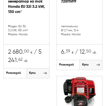
генератор за ток
72511VF9
Honda EU 32i 3.2 kW,
130 cm³
Модел: EU 32i
петоъгълна
3.2 kW, 130 cm³
Ø 2.7 мм, 12 м
Марка: Honda
Марка: Honda
00
39
50
2 680.
/ 5
6.
/ 12.
€
€
лв.
62
241.
лв.
Разгледай
Купи
Разгледай
Купи