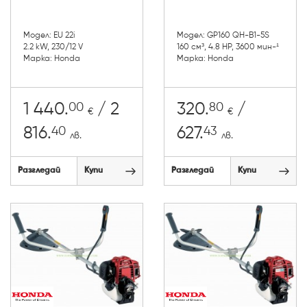
Модел: EU 22i
Модел: GP160 QH-B1-5S
2.2 kW, 230/12 V
160 см³, 4.8 HP, 3600 мин-¹
Марка: Honda
Марка: Honda
00
80
1 440.
/ 2
320.
/
€
€
40
43
816.
627.
лв.
лв.
Разгледай
Купи
Разгледай
Купи