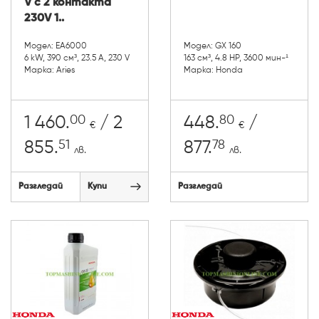
V с 2 контакта
230V 1..
Модел: EA6000
Модел: GX 160
6 kW, 390 см³, 23.5 A, 230 V
163 см³, 4.8 HP, 3600 мин-¹
Марка: Aries
Марка: Honda
00
80
1 460.
/ 2
448.
/
€
€
51
78
855.
877.
лв.
лв.
Разгледай
Купи
Разгледай