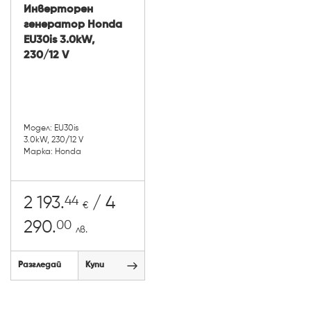
Инверторен
генератор Honda
EU30is 3.0kW,
230/12 V
Модел: EU30is
3.0kW, 230/12 V
Марка: Honda
44
2 193.
/ 4
€
00
290.
лв.
Разгледай
Купи