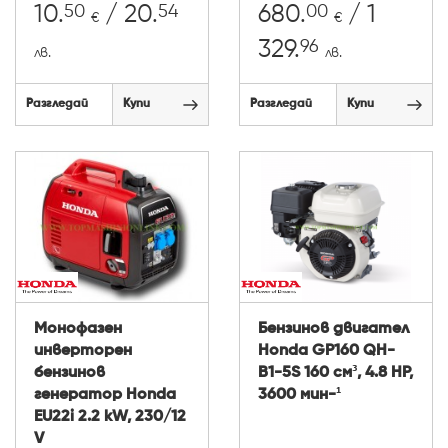
50
54
00
10.
/ 20.
680.
/ 1
€
€
96
329.
лв.
лв.
Разгледай
Купи
Разгледай
Купи
Монофазен
Бензинов двигател
инверторен
Honda GP160 QH-
бензинов
B1-5S 160 см³, 4.8 HP,
генератор Honda
3600 мин-¹
EU22i 2.2 kW, 230/12
V