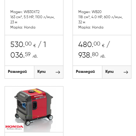
Модел: WB30XT2
Модел: WB20
163 см³, 5.5 HP, 1100 л/мин,
118 см³, 4.0 HP, 600 л/мин,
23 м
32 м
Марка: Honda
Марка: Honda
00
00
530.
/ 1
480.
/
€
€
59
80
036.
938.
лв.
лв.
Разгледай
Купи
Разгледай
Купи