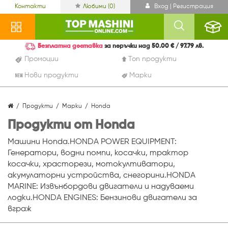
Контакти
Любими (
0
)
Вход | Регистрация
Безплатна доставка
за поръчки над 50.00 € / 97.79 лв.
Промоции
Топ продукти
Нови продукти
Марки
Продукти
Марки
Honda
Продукти от Honda
Машини Honda.HONDA POWER EQUIPMENT:
Генератори, водни помпи, косачки, трактор
косачки, храсторези, мотокултиватори,
акумулаторни устройства, снегорини.HONDA
MARINE: Извънбордови двигатели и надуваеми
лодки.HONDA ENGINES: Бензинови двигатели за
вграж