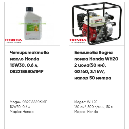
Четиритактово
Бензинова водна
масло Honda
помпа Honda WH20
10W30, 0.6 л,
2 цола(50 мм),
08221888061MP
GX160, 3.1 kW,
напор 50 метра
Модел: 08221888061MP
Модел: WH 20
10W30, 0.6 л
160 см³, 500 л/мин, 50 м
Марка: Honda
Марка: Honda