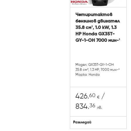
Четиритактов
бензинов двигател
35.8 см³, 1.0 kW, 1.3
HP Honda GX35T-
GY-1-OH 7000 мин-¹
Модел: GX35T-GY-1-OH
35.8 см³, 1.3 HP, 7000 мин-¹
Марка: Honda
60
426.
/
€
36
834.
лв.
Разгледай