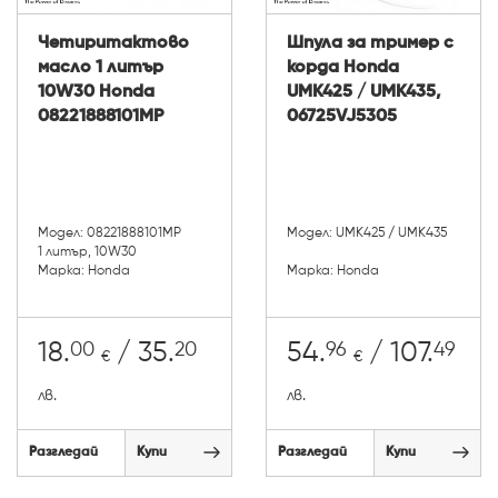
Четиритактово
Шпула за тример с
масло 1 литър
корда Honda
10W30 Honda
UMK425 / UMK435,
08221888101MP
06725VJ5305
Модел: 08221888101MP
Модел: UMK425 / UMK435
1 литър, 10W30
Марка: Honda
Марка: Honda
00
20
96
49
18.
/ 35.
54.
/ 107.
€
€
лв.
лв.
Разгледай
Купи
Разгледай
Купи