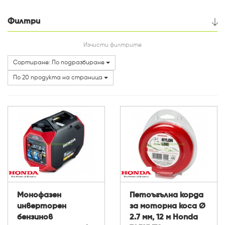
Филтри
Цена
Изчисти филтрите
Сортиране: По подразбиране
Категории
По 20 продукта на страница
Монофазен
Петоъгълна корда
инверторен
за моторна коса Ø
бензинов
2.7 мм, 12 м Honda