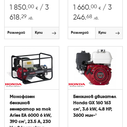
00
00
1 850.
/ 3
1 660.
/ 3
€
€
29
68
618.
246.
лв.
лв.
Разгледай
Купи
Разгледай
Купи
Монофазен
Бензинов двигател
бензинов
Honda GX 160 163
генератор за ток
см³, 3.6 kW, 4.8 HP,
Aries EA 6000 6 kW,
3600 мин-¹
390 см³, 23.5 A, 230