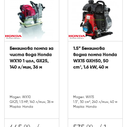
Бензинова помпа за
1.5” Бензинова
чиста вода Honda
водна помпа Honda
WX10 1 цол, GX25,
WX15 GXH50, 50
140 л/мин, 36 м
cm³, 1.6 kW, 40 м
Модел: WX10
Модел: WX15
GX25, 1.5 HP, 140 л/мин, 36 м
1.5”, 50 см³, 240 л/мин, 40 м
Марка: Honda
Марка: Honda
00
00