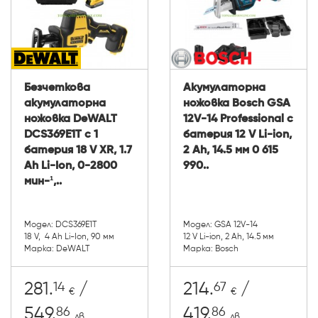
Безчеткова
Акумулаторна
акумулаторна
ножовка Bosch GSA
ножовка DeWALT
12V-14 Professional с
DCS369E1T с 1
батерия 12 V Li-ion,
батерия 18 V XR, 1.7
2 Ah, 14.5 мм 0 615
Ah Li-Ion, 0-2800
990..
мин-¹,..
Модел: DCS369E1T
Модел: GSA 12V-14
18 V, 4 Ah Li-Ion, 90 мм
12 V Li-ion, 2 Ah, 14.5 мм
Марка: DeWALT
Марка: Bosch
14
67
281.
/
214.
/
€
€
86
86
549.
419.
лв.
лв.