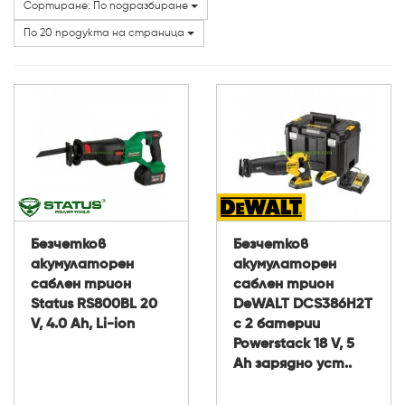
Сортиране: По подразбиране
Марки
По 20 продукта на страница
Безчетков
Безчетков
акумулаторен
акумулаторен
саблен трион
саблен трион
Status RS800BL 20
DeWALT DCS386H2T
V, 4.0 Ah, Li-ion
с 2 батерии
Powerstack 18 V, 5
Ah зарядно уст..