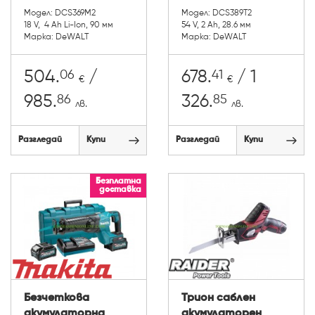
Модел: DCS369M2
Модел: DCS389T2
18 V, 4 Ah Li-Ion, 90 мм
54 V, 2 Ah, 28.6 мм
Марка: DeWALT
Марка: DeWALT
06
41
504.
/
678.
/ 1
€
€
86
85
985.
326.
лв.
лв.
Разгледай
Купи
Разгледай
Купи
Безплатна
доставка
Безчеткова
Трион саблен
акумулаторна
акумулаторен