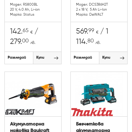
Модел: RS800BL
Модел: DCS386H2T
20 V, 4.0 Ah, Li-ion
2 х 18 V, 5 Ah Li-Ion
Марка: Status
Марка: DeWALT
65
99
142.
/
569.
/ 1
€
€
00
80
279.
114.
лв.
лв.
Разгледай
Купи
Разгледай
Купи
Акумулаторна
Безчеткова
ножовка Baukraft
акумулаторна