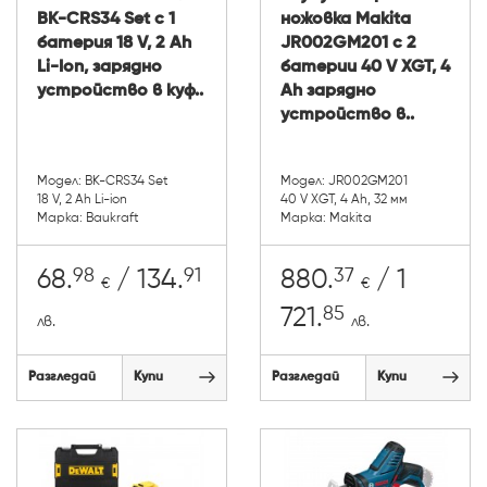
BK-CRS34 Set с 1
ножовка Makita
батерия 18 V, 2 Ah
JR002GM201 с 2
Li-Ion, зарядно
батерии 40 V XGT, 4
устройство в куф..
Ah зарядно
устройство в..
Модел: BK-CRS34 Set
Модел: JR002GM201
18 V, 2 Ah Li-ion
40 V XGT, 4 Ah, 32 мм
Марка: Baukraft
Марка: Makita
98
91
37
68.
/ 134.
880.
/ 1
€
€
85
721.
лв.
лв.
Разгледай
Купи
Разгледай
Купи