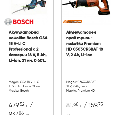
Акумулаторна
Акумулаторен
ножовка Bosch GSA
прав трион-
18 V-LI C
ножовка Premium
Professional с 2
HD 0503CRSBAT 18
батерии 18 V, 5 Ah,
V, 2 Ah, Li-ion
Li-ion, 21 мм, 0 601..
Модел: GSA 18 V-LI C
Модел: 0503CRSBAT
18 V, 5 Ah, Li-ion, 21 мм
18 V, 2 Ah, Li-ion
Марка: Bosch
Марка: Premium HD
52
68
75
479.
/
81.
/ 159.
€
€
86
937.