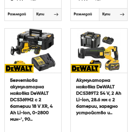
Разгледай
Купи
Разгледай
Купи
Безчеткова
Акумулаторна
акумулаторна
ножовка DeWALT
ножовка DeWALT
DCS389T2 54 V, 2 Ah
DCS369M2 с 2
Li-ion, 28.6 мм с 2
батерии 18 V XR, 4
батерии, зарядно
Ah Li-Ion, 0-2800
устройство и..
мин-¹, 90..