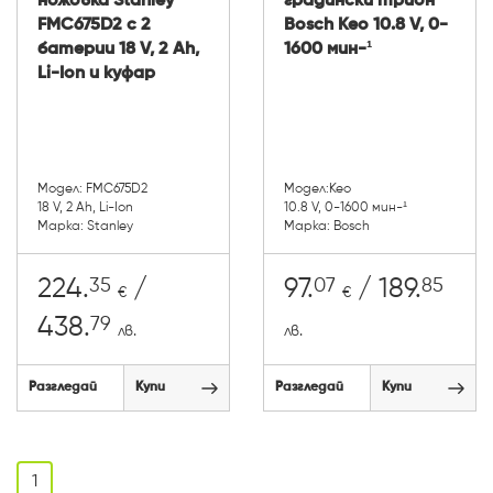
ножовка Stanley
градински трион
FMC675D2 с 2
Bosch Keo 10.8 V, 0-
батерии 18 V, 2 Ah,
1600 мин-¹
Li-Ion и куфар
Модел: FMC675D2
Модел:Keo
18 V, 2 Ah, Li-Ion
10.8 V, 0-1600 мин-¹
Марка: Stanley
Марка: Bosch
35
07
85
224.
/
97.
/ 189.
€
€
79
438.
лв.
лв.
Разгледай
Купи
Разгледай
Купи
1