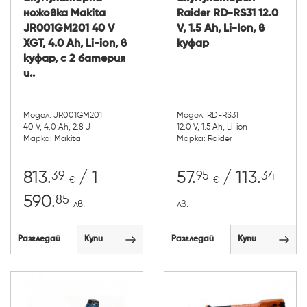
ножовка Makita
Raider RD-RS31 12.0
JR001GM201 40 V
V, 1.5 Ah, Li-Ion, в
XGT, 4.0 Ah, Li-ion, в
куфар
куфар, с 2 батерия
и..
Модел: JR001GM201
Модел: RD-RS31
40 V, 4.0 Ah, 2.8 J
12.0 V, 1.5 Ah, Li-ion
Марка: Makita
Марка: Raider
39
95
34
813.
/ 1
57.
/ 113.
€
€
85
590.
лв.
лв.
Разгледай
Купи
Разгледай
Купи