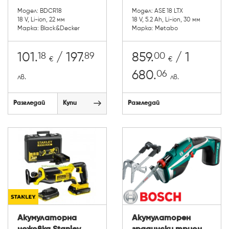
Модел: BDCR18
Модел: ASE 18 LTX
18 V, Li-ion, 22 мм
18 V, 5.2 Ah, Li-ion, 30 мм
Марка: Black&Decker
Марка: Metabo
18
89
00
101.
/ 197.
859.
/ 1
€
€
06
680.
лв.
лв.
Разгледай
Купи
Разгледай
Акумулаторна
Акумулаторен