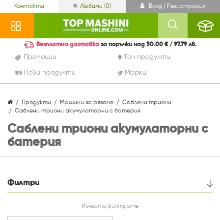
Контакти
Любими (
0
)
Вход | Регистрация
Безплатна доставка
за поръчки над 50.00 € / 97.79 лв.
Промоции
Топ продукти
Нови продукти
Марки
Продукти
Машини за рязане
Саблени триони
Саблени триони акумулаторни с батерия
Саблени триони акумулаторни с
батерия
Филтри
Цена
Изчисти филтрите