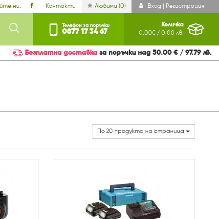
йте ни:
Контакти
Любими (
0
)
Вход | Регистрация
Количка
Телефон за поръчки
0877 17 34 67
0.00€ / 0.00 лв.
Безплатна доставка
за поръчки над 50.00 € / 97.79 лв.
По 20 продукта на страница