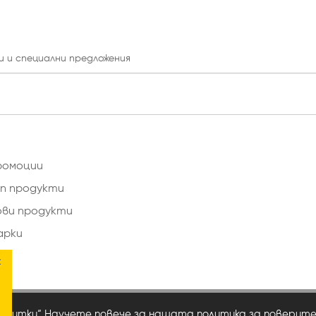
и и специални предложения
ромоции
п продукти
ови продукти
арки
×
сквитки“ Научете повече за нашата
политика за поверит