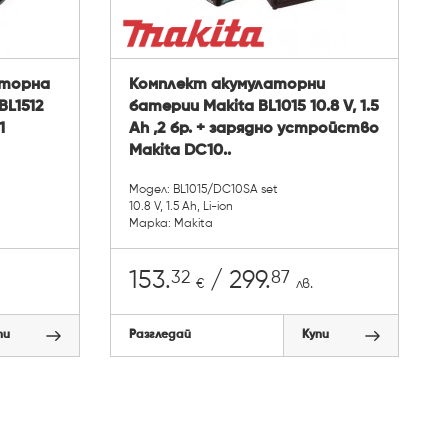
аторна
Комплект акумулаторни
BL1512
батерии Makita BL1015 10.8 V, 1.5
1
Ah ,2 бр. + зарядно устройство
Makita DC10..
Модел: BL1015/DC10SA set
10.8 V, 1.5 Ah, Li-ion
Марка: Makita
32
87
153.
/ 299.
€
лв.
пи
Разгледай
Купи