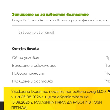
Запишете се за известия безплатно
Получавайте известия за всички промо оферти, кампани
Основни връзки
Общи условия
П
Връщане и рекламации
То
Поверителност
Н
Плащане и доставка
М
Изтриване на данни
Уважаеми клиенти, поръчки напревени след 13.00
ч. на 05.08.2026 г. ще се обработват на
13.08.2026 г. МАГАЗИНА НЯМА ДА РАБОТИ В ТОЗИ
2020 © Всички права запазени
ПЕРИОД!
Нашият онлайн магазин използва така наречените „Би