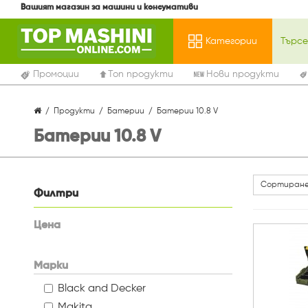
Вашият магазин за машини и консумативи
Категории
Промоции
Топ продукти
Нови продукти
Продукти
Батерии
Батерии 10.8 V
Батерии 10.8 V
Сортиране
Филтри
Цена
Марки
Black and Decker
Makita