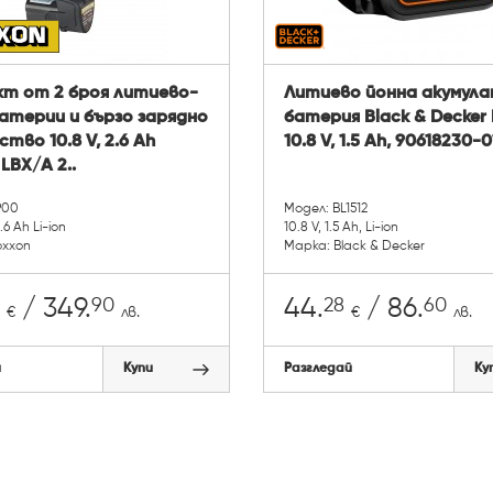
кт от 2 броя литиево-
Литиево йонна акумул
атерии и бързо зарядно
батерия Black & Decker 
тво 10.8 V, 2.6 Ah
10.8 V, 1.5 Ah, 90618230-0
LBX/A 2..
900
Модел: BL1512
2.6 Ah Li-ion
10.8 V, 1.5 Ah, Li-ion
oxxon
Марка: Black & Decker
90
28
60
/ 349.
44.
/ 86.
€
лв.
€
лв.
й
Купи
Разгледай
Ку