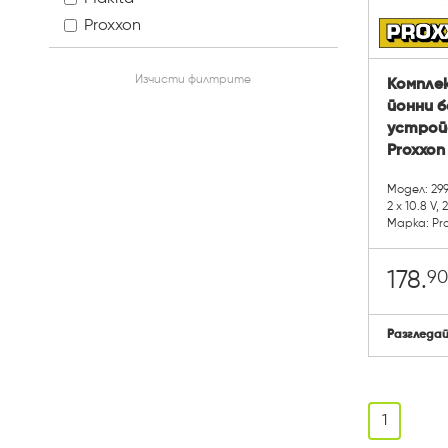
Proxxon
Изчисти филтрите
Компле
йонни б
устройс
Proxxon 
Модел: 29
2 х 10.8 V, 
Марка: Pr
90
178.
Разгледа
1