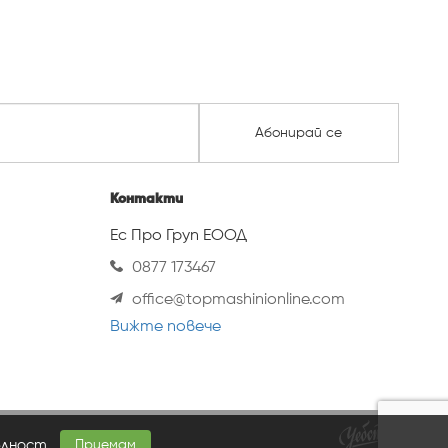
Абонирай се
Контакти
Ес Про Груп ЕООД
0877 173467
office@topmashinionline.com
Вижте повече
елност
.
Приемам