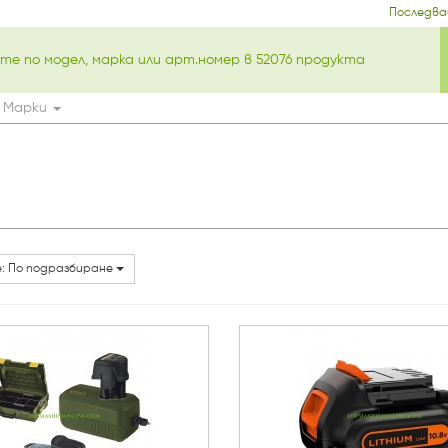
Последва
Марки
: По подразбиране