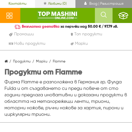
Контакти
Любими (
0
)
Вход | Регистрация
Безплатна доставка
за поръчки над 50.00 € / 97.79 лв.
Промоции
Топ продукти
Нови продукти
Марки
Продукти
Марки
Flamme
Продукти от Flamme
Фирма Flamme е разположена в Германия гр. Фулда
Fulda и от създаването си преди повече от сто
години предлага иновативни и доказани продукти в
областта на металорежещи ленти, триони,
моторни ножове, ръчни ножове за хартия, пирони и
циркулярни триони.