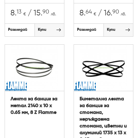
13
90
64
90
8.
/ 15.
8.
/ 16.
€
лв.
€
лв.
Разгледай
Купи
Разгледай
Купи
Лента за банциг за
Биметална лента
метал 2140 х 10 х
за банциг за
0.65 мм, 8 Z Flamme
стомана,
неръждаема
стомана, цветни и
алуминий 1735 х 13 х