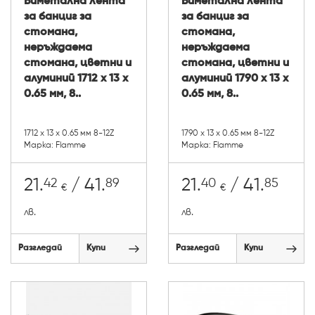
Биметална лента
Биметална лента
за банциг за
за банциг за
стомана,
стомана,
неръждаема
неръждаема
стомана, цветни и
стомана, цветни и
алуминий 1712 х 13 х
алуминий 1790 х 13 х
0.65 мм, 8..
0.65 мм, 8..
1712 х 13 х 0.65 мм 8-12Z
1790 х 13 х 0.65 мм 8-12Z
Марка: Flamme
Марка: Flamme
42
89
40
85
21.
/ 41.
21.
/ 41.
€
€
лв.
лв.
Разгледай
Купи
Разгледай
Купи