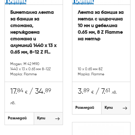
Биметална лента
Лента за банциг за
за банциг за
метал с широчина
стомана,
10 мм и дебелина
неръждаема
0.65 мм, 8 Z Flamme
стомана и
на метър
алуминий 1440 х 13 х
0.65 мм, 8-12 Z Fl..
Модел: М 42 М90
1440 х 13 х 0.65 мм 8-12Z
10 х 0.65 мм 8Z
Марка: Flamme
Марка: Flamme
84
89
89
61
17.
/ 34.
3.
/ 7.
€
€
лв.
лв.
Разгледай
Купи
Разгледай
Купи