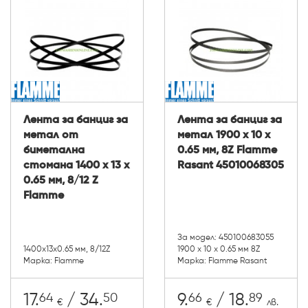
Лента за банциг за
Лента за банциг за
метал от
метал 1900 х 10 х
биметална
0.65 мм, 8Z Flamme
стомана 1400 х 13 х
Rasant 45010068305
0.65 мм, 8/12 Z
Flamme
За модел: 450100683055
1400х13х0.65 мм, 8/12Z
1900 х 10 х 0.65 мм 8Z
Марка: Flamme
Марка: Flamme Rasant
64
50
66
89
17.
/ 34.
9.
/ 18.
€
€
лв.