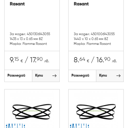
Rasant
Rasant
За модел: 4501306143055
За модел: 4501006143055
1435 х 13 х 0.65 мм 8Z
1440 х 10 х 0.65 мм 8Z
Марка: Flamme Rasant
Марка: Flamme Rasant
15
90
64
90
9.
/ 17.
8.
/ 16.
€
лв.
€
лв.
Разгледай
Купи
Разгледай
Купи