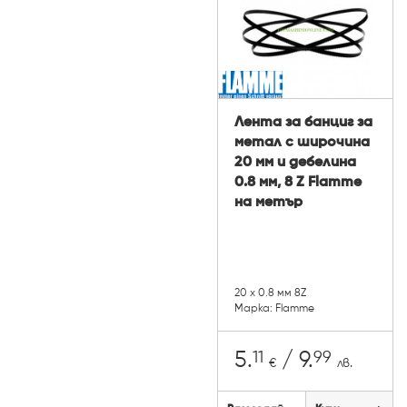
Лента за банциг за
метал с широчина
20 мм и дебелина
0.8 мм, 8 Z Flamme
на метър
20 х 0.8 мм 8Z
Марка: Flamme
11
99
5.
/ 9.
€
лв.