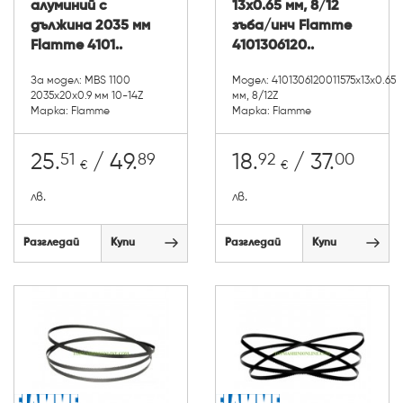
алуминий с
13x0.65 мм, 8/12
дължина 2035 мм
зъба/инч Flamme
Flamme 4101..
4101306120..
За модел: MBS 1100
Модел: 4101306120011575х13х0.65
2035x20x0.9 мм 10-14Z
мм, 8/12Z
Марка: Flamme
Марка: Flamme
51
89
92
00
25.
/ 49.
18.
/ 37.
€
€
лв.
лв.
Разгледай
Купи
Разгледай
Купи