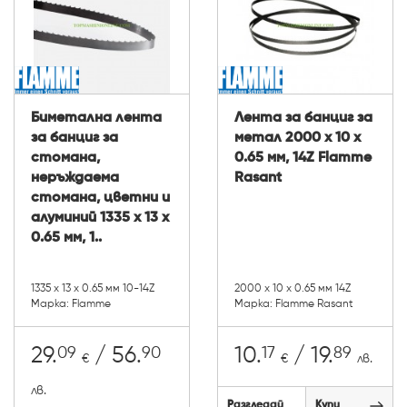
Биметална лента
Лента за банциг за
за банциг за
метал 2000 х 10 х
стомана,
0.65 мм, 14Z Flamme
неръждаема
Rasant
стомана, цветни и
алуминий 1335 х 13 х
0.65 мм, 1..
1335 х 13 х 0.65 мм 10-14Z
2000 х 10 х 0.65 мм 14Z
Марка: Flamme
Марка: Flamme Rasant
09
90
17
89
29.
/ 56.
10.
/ 19.
€
€
лв.
лв.
Разгледай
Купи