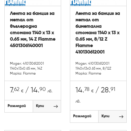
Лента за банциг за
Лента за банциг за
метал от
метал от
въглеродна
биметална
стомана 1140 х 13 х
стомана 1140 х 13 х
0.65 мм, 14 Z Flamme
0.65 мм, 8/12 Z
4501306140001
Flamme
410130612001
Модел: 410130612001
Модел: 410130612001
1140х13х0.65 мм, 14Z
1140х13х0.65 мм, 8/12Z
Марка: Flamme
Марка: Flamme
62
90
78
91
7.
/ 14.
14.
/ 28.
€
лв.
€
лв.
Разгледай
Купи
Разгледай
Купи