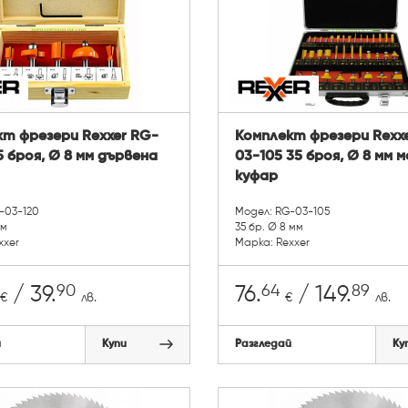
т фрезери Rexxer RG-
Комплект фрезери Rexx
5 броя, Ø 8 мм дървена
03-105 35 броя, Ø 8 мм 
куфар
-03-120
Модел: RG-03-105
мм
35 бр. Ø 8 мм
xxer
Марка: Rexxer
90
64
89
/ 39.
76.
/ 149.
€
лв.
€
лв.
й
Купи
Разгледай
Ку