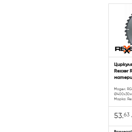
Циркуля
Rexxer 
матери
Модел: RG
Ø400x30x
Марка: Re
63
53.
Разгледа