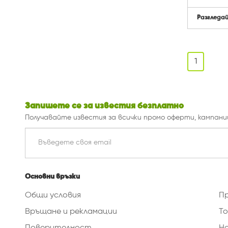
Разгледа
1
Запишете се за известия безплатно
Получавайте известия за всички промо оферти, кампани
Основни връзки
Общи условия
П
Връщане и рекламации
То
Поверителност
Н