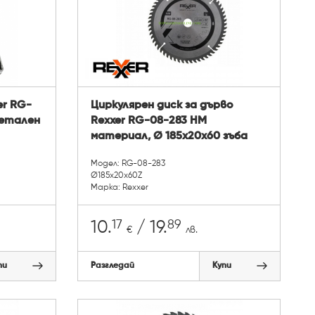
er RG-
Циркулярен диск за дърво
метален
Rexxer RG-08-283 HM
материал, Ø 185x20x60 зъба
Модел: RG-08-283
Ø185x20x60Z
Марка: Rexxer
17
89
10.
/ 19.
€
лв.
пи
Разгледай
Купи