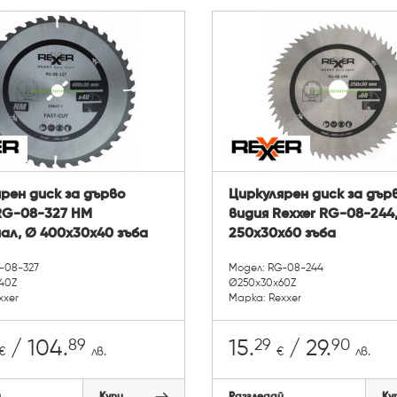
рен диск за дърво
Циркулярен диск за дър
RG-08-327 HM
видия Rexxer RG-08-244
ал, Ø 400x30x40 зъба
250x30x60 зъба
-08-327
Модел: RG-08-244
40Z
Ø250x30x60Z
xxer
Марка: Rexxer
89
29
90
/ 104.
15.
/ 29.
€
лв.
€
лв.
й
Купи
Разгледай
Ку