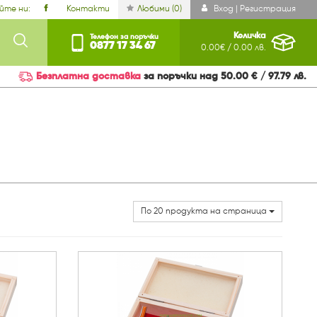
йте ни:
Контакти
Любими (
0
)
Вход | Регистрация
Количка
Телефон за поръчки
0877 17 34 67
0.00€ / 0.00 лв.
Безплатна доставка
за поръчки над 50.00 € / 97.79 лв.
По 20 продукта на страница