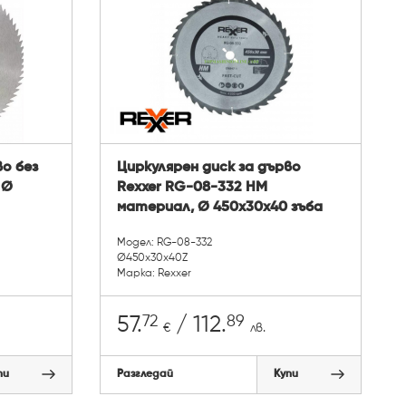
во без
Циркулярен диск за дърво
 Ø
Rexxer RG-08-332 HM
материал, Ø 450x30x40 зъба
Модел: RG-08-332
Ø450x30x40Z
Марка: Rexxer
72
89
57.
/ 112.
€
лв.
пи
Разгледай
Купи