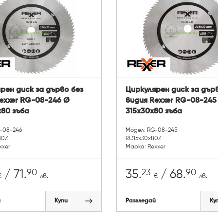
рен диск за дърво без
Циркулярен диск за дър
exxer RG-08-246 Ø
видия Rexxer RG-08-245
80 зъба
315x30x80 зъба
-08-246
Модел: RG-08-245
80Z
Ø315x30x80Z
xxer
Марка: Rexxer
90
23
90
/ 71.
35.
/ 68.
€
лв.
€
лв.
й
Купи
Разгледай
Ку