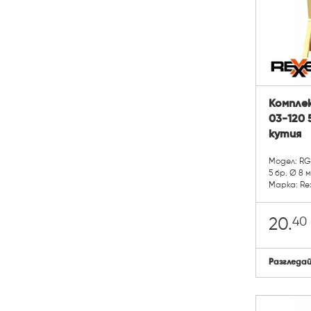
Комплек
03-120 
кутия
Модел: RG
5 бр. Ø 8 
Марка: Re
40
20.
Разгледа