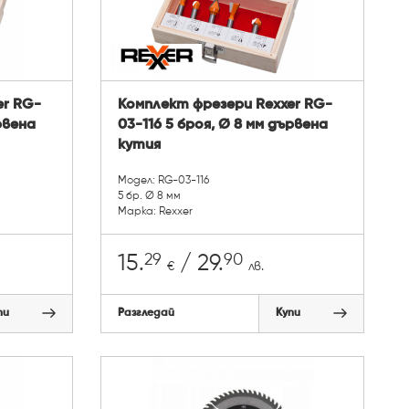
er RG-
Комплект фрезери Rexxer RG-
рвена
03-116 5 броя, Ø 8 мм дървена
кутия
Модел: RG-03-116
5 бр. Ø 8 мм
Марка: Rexxer
29
90
15.
/ 29.
€
лв.
пи
Разгледай
Купи