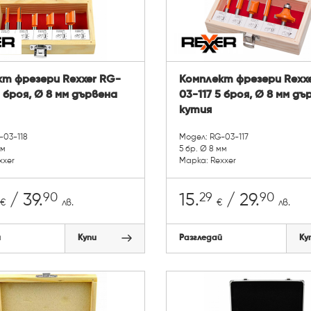
т фрезери Rexxer RG-
Комплект фрезери Rexx
5 броя, Ø 8 мм дървена
03-117 5 броя, Ø 8 мм дъ
кутия
-03-118
Модел: RG-03-117
мм
5 бр. Ø 8 мм
xxer
Марка: Rexxer
90
29
90
/ 39.
15.
/ 29.
€
лв.
€
лв.
й
Купи
Разгледай
Ку