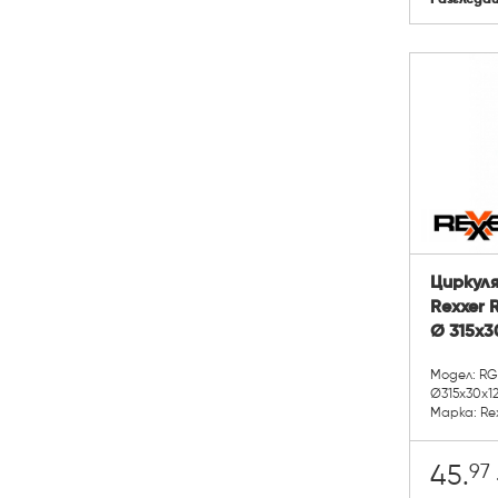
Циркуля
Rexxer
Ø 315x3
Модел: RG
Ø315x30x1
Марка: Re
97
45.