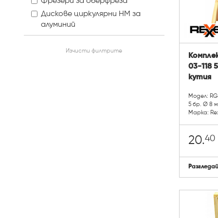
Фрезери за оберфреза
Дискове циркулярни HM за
алуминий
Изчисти филтрите
Комплек
03-118 
кутия
Модел: RG
5 бр. Ø 8 
Марка: Re
40
20.
Разгледа