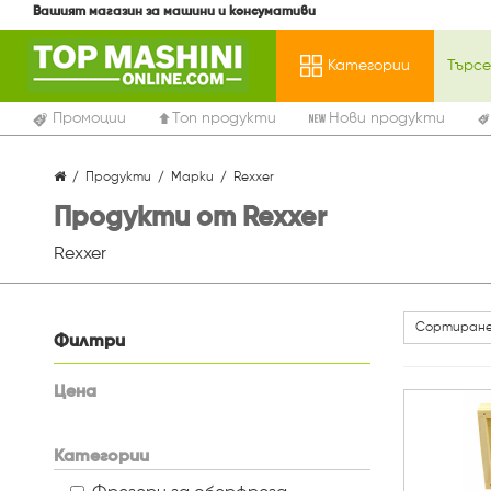
Вашият магазин за машини и консумативи
Категории
Промоции
Топ продукти
Нови продукти
Продукти
Марки
Rexxer
Продукти от Rexxer
Rexxer
Сортиране
Филтри
Цена
Категории