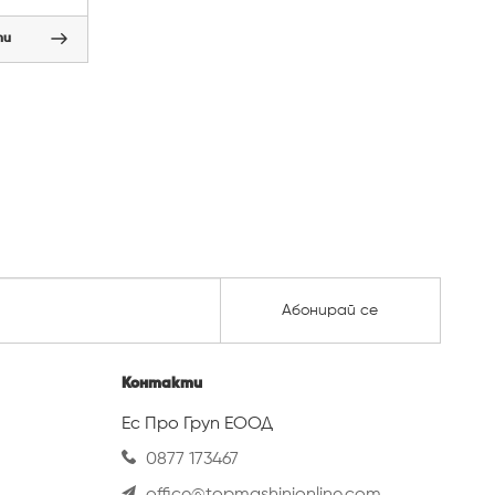
пи
Абонирай се
Контакти
Ес Про Груп ЕООД
0877 173467
office@topmashinionline.com