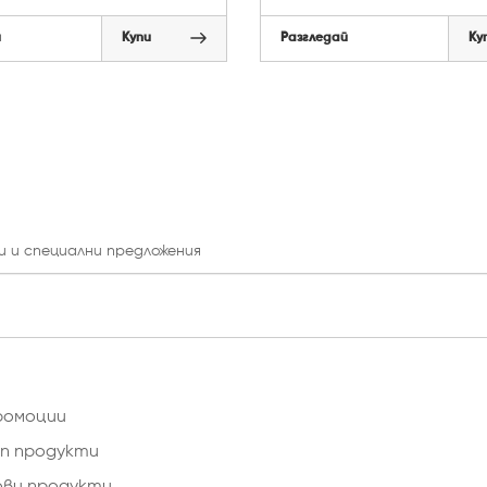
й
Купи
Разгледай
Ку
и и специални предложения
ромоции
п продукти
ови продукти