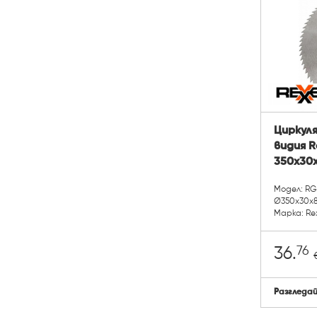
Циркуля
видия R
350x30x
Модел: RG
Ø350x30x
Марка: Re
76
36.
Разгледа