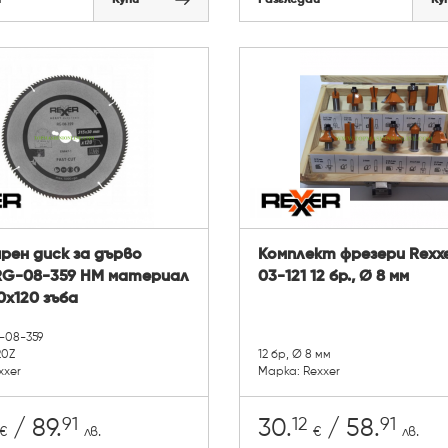
рен диск за дърво
Комплект фрезери Rexx
 RG-08-359 HM материал
03-121 12 бр., Ø 8 мм
0x120 зъба
-08-359
20Z
12 бр, Ø 8 мм
xxer
Марка: Rexxer
91
12
91
/ 89.
30.
/ 58.
€
лв.
€
лв.