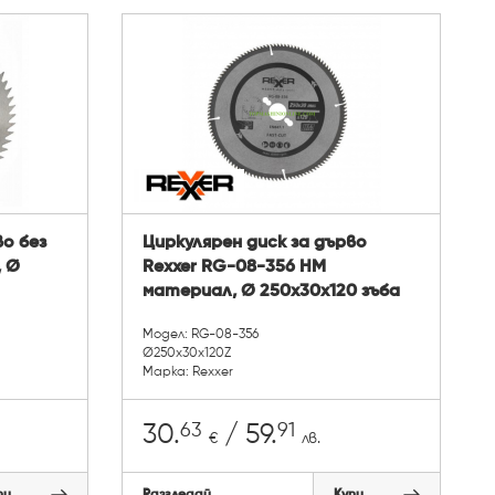
во без
Циркулярен диск за дърво
, Ø
Rexxer RG-08-356 HM
материал, Ø 250x30x120 зъба
Модел: RG-08-356
Ø250x30x120Z
Марка: Rexxer
63
91
30.
/ 59.
€
лв.
пи
Разгледай
Купи