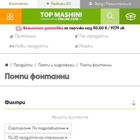
Контакти
Любими (
0
)
Вход | Регистрация
Безплатна доставка
за поръчки над 50.00 € / 97.79 лв.
Промоции
Топ продукти
Нови продукти
Марки
Продукти
Помпи и хидрофори
Помпи фонтанни
Помпи фонтанни
Филтри
Цена
Изчисти филтрите
Сортиране: По подразбиране
Мощност (W):
По 20 продукта на страница