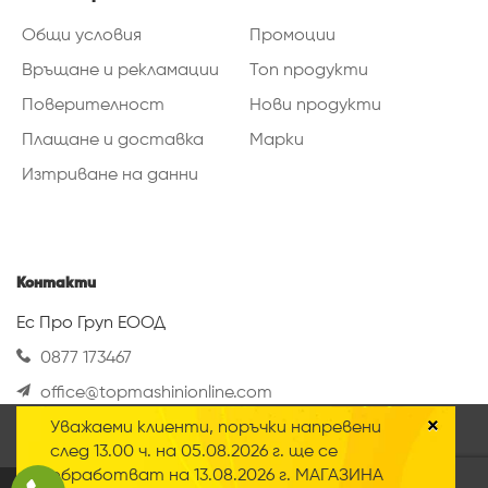
Общи условия
Промоции
Връщане и рекламации
Топ продукти
Поверителност
Нови продукти
Плащане и доставка
Марки
Изтриване на данни
Контакти
Ес Про Груп ЕООД
0877 173467
office@topmashinionline.com
Вижте повече
×
Уважаеми клиенти, поръчки напревени
Нашият онлайн магазин използва така
след 13.00 ч. на 05.08.2026 г. ще се
наречените „Бисквитки“ Научете повече за
обработват на 13.08.2026 г. МАГАЗИНА
нашата
политика за поверителност
.