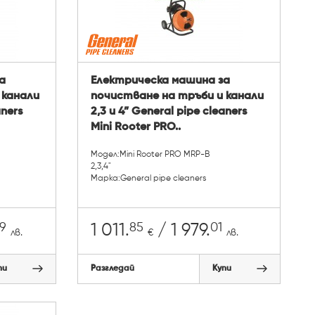
а
Електрическа машина за
 канали
почистване на тръби и канали
aners
2,3 и 4” General pipe cleaners
Mini Rooter PRO..
Модел:Mini Rooter PRO MRP-B
2,3,4"
Марка:General pipe cleaners
9
85
01
1 011.
/ 1 979.
лв.
€
лв.
пи
Разгледай
Купи