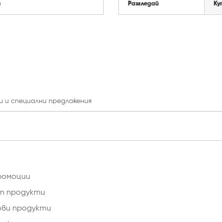
й
Разгледай
Ку
и и специални предложения
ромоции
п продукти
ови продукти