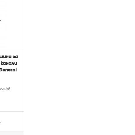
шина за
 канали
General
ialist"
.