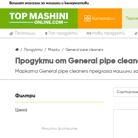
Вашият магазин за машини и консумативи
Категории
Промоции
Топ продукти
Нови продукти
Продукти
Марки
General pipe cleaners
Продукти от General pipe clean
Марката General pipe cleaners предлага машини з
Сортиране
Филтри
Цена
Изчисти филтрите