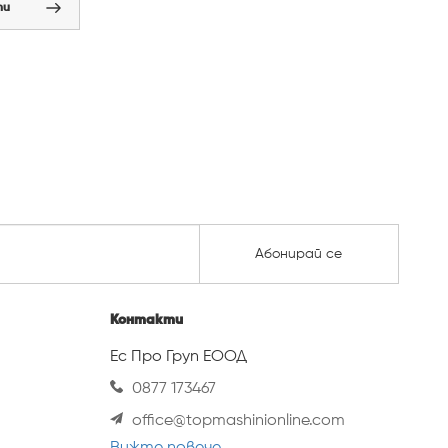
пи
Абонирай се
Контакти
Ес Про Груп ЕООД
0877 173467
office@topmashinionline.com
Вижте повече