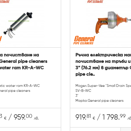
за почистване на
Ръчна електрическа ма
General pipe cleaners
почистване на тръби и
 water ram KR-A-WC
3” (76.2 мм) в диаметър 
pipe cle..
etic water ram KR-A-WC
Модел:Super-Vee "Small Drain Spec
ral pipe cleaners
SV-B-WC
3"
Марка:General pipe cleaners
3
00
81
99
/ 959.
919.
/ 1 798.
€
лв.
€
лв