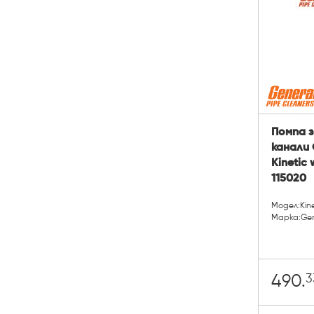
Помпа 
канали 
Kinetic
115020
Модел:Kin
Марка:Gene
3
490.