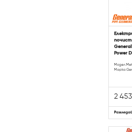
Електр
почист
General
Power D
Модел:Met
Марка:Gene
2 453
Разгледа