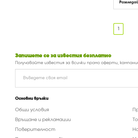
Разгледа
1
Запишете се за известия безплатно
Получавайте известия за всички промо оферти, кампани
Основни връзки
Общи условия
П
Връщане и рекламации
То
Поверителност
Н