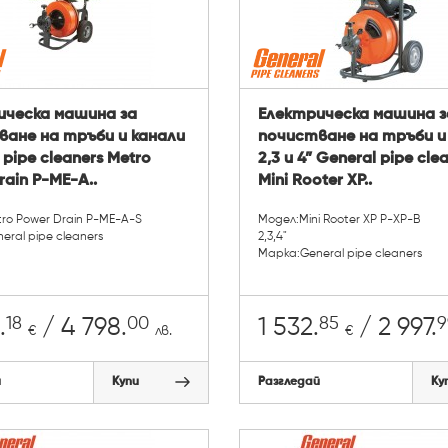
ическа машина за
Електрическа машина з
ване на тръби и канали
почистване на тръби и
 pipe cleaners Metro
2,3 и 4” General pipe cle
rain P-ME-A..
Mini Rooter XP..
ro Power Drain P-ME-A-S
Модел:Mini Rooter XP P-XP-B
ral pipe cleaners
2,3,4"
Марка:General pipe cleaners
18
00
85
9
.
/ 4 798.
1 532.
/ 2 997.
€
лв.
€
й
Купи
Разгледай
Ку