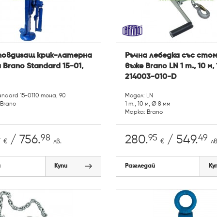
повдигащ крик-латерна
Ръчна лебедка със сто
 Brano Standard 15-01,
въже Brano LN 1 т., 10 м,
214003-010-D
andard 15-0110 тона, 90
Модел: LN
Brano
1 т., 10 м, Ø 8 мм
Марка: Brano
4
98
95
49
/ 756.
280.
/ 549.
€
лв.
€
лв
й
Купи
Разгледай
Ку