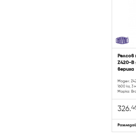
Релсов 
Z420-B 
верига
Модел: Z4
1600 кг, 3 
Марка: Br
4
326.
Разгледа