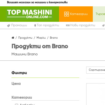
Вашият магазин за машини и консумативи
Категории
Промоции
Топ продукти
Нови продукти
Продукти
Марки
Brano
Продукти от Brano
Машини Brano
Сортиране
Филтри
Цена
Категории