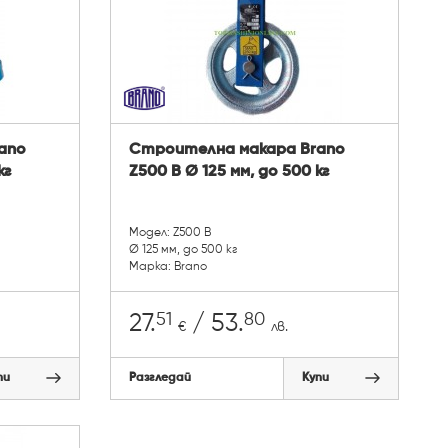
ano
Строителна макара Brano
кг
Z500 B Ø 125 мм, до 500 кг
Модел: Z500 B
Ø 125 мм, до 500 кг
Марка: Brano
51
80
27.
/ 53.
€
лв.
пи
Разгледай
Купи