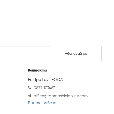
Абонирай се
Контакти
Ес Про Груп ЕООД
0877 173467
office@topmashinionline.com
Вижте повече