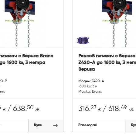
плъзгач с верига Brano
Релсов плъзгач с верига
до 1600 кг, 3 метра
Z420-A до 1600 кг, 3 ме
верига
20-B
Модел: Z420-A
м
1600 кг, 3 м
ano
Марка: Brano
6
50
23
49
/ 638.
316.
/ 618.
€
лв.
€
лв.
й
Купи
Разгледай
Ку