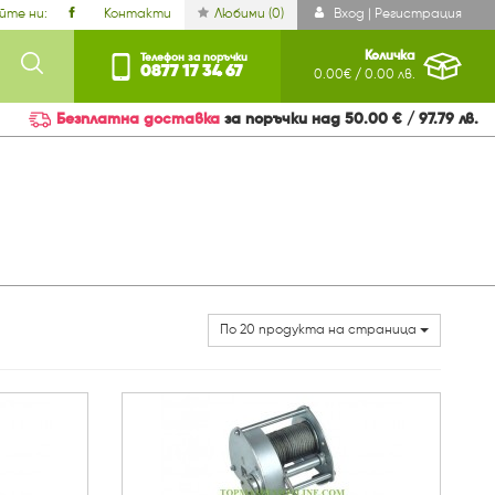
йте ни:
Контакти
Любими (
0
)
Вход | Регистрация
Количка
Телефон за поръчки
0877 17 34 67
0.00€ / 0.00 лв.
Безплатна доставка
за поръчки над 50.00 € / 97.79 лв.
По 20 продукта на страница