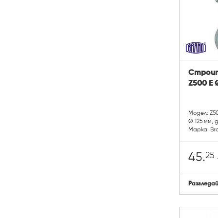
Строит
Z500 E Ø
Модел: Z5
Ø 125 мм, 
Марка: Br
25
45.
Разгледа