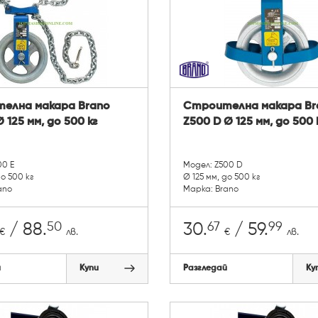
елна макара Brano
Строителна макара Br
 125 мм, до 500 кг
Z500 D Ø 125 мм, до 500 
00 E
Модел: Z500 D
до 500 кг
Ø 125 мм, до 500 кг
ano
Марка: Brano
50
67
99
/ 88.
30.
/ 59.
€
лв.
€
лв.
й
Купи
Разгледай
Ку