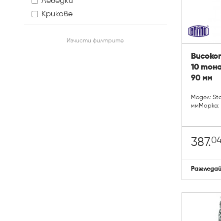
Лебедки
Крикове
Изчисти филтрите
Високо
10 тона
90 мм
Модел: St
ммМарка: 
0
387.
Разгледа