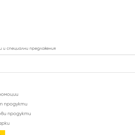
и и специални предложения
ромоции
п продукти
ови продукти
арки