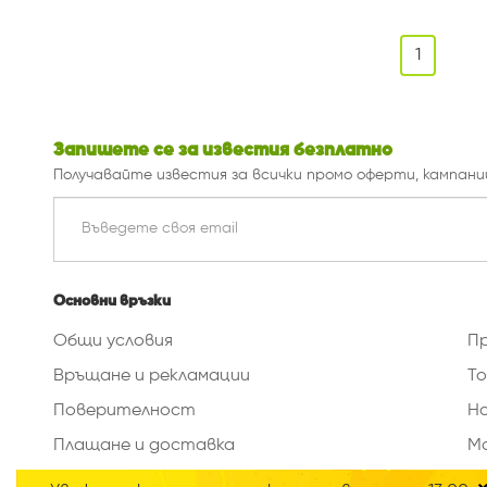
1
Запишете се за известия безплатно
Получавайте известия за всички промо оферти, кампани
Основни връзки
Общи условия
П
Връщане и рекламации
То
Поверителност
Н
Плащане и доставка
М
Изтриване на данни