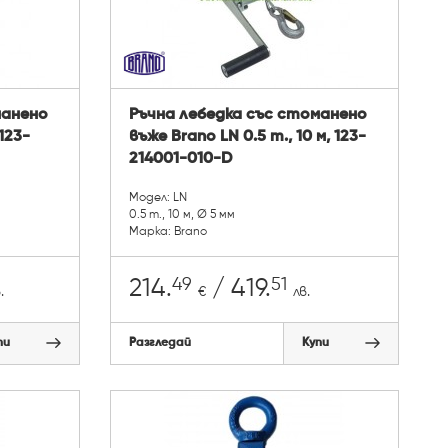
манено
Ръчна лебедка със стоманено
 123-
въже Brano LN 0.5 т., 10 м, 123-
214001-010-D
Модел: LN
0.5 т., 10 м, Ø 5 мм
Марка: Brano
49
51
214.
/ 419.
.
€
лв.
пи
Разгледай
Купи