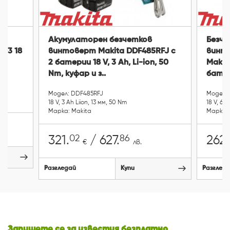
Акумулаторен безчетков
Безче
03 18
винтоверт Makita DDF485RFJ с
винт
2 батерии 18 V, 3 Ah, Li-ion, 50
Makit
Nm, куфар и з..
батер
Модел: DDF485RFJ
Модел: 
18 V, 3 Ah Li­ion, 13 мм, 50 Nm
18 V, 6 
Марка: Makita
Марка: 
02
86
321.
/ 627.
262.
€
лв.
Разгледай
Купи
Разглед
Запишете се за известия безплатно