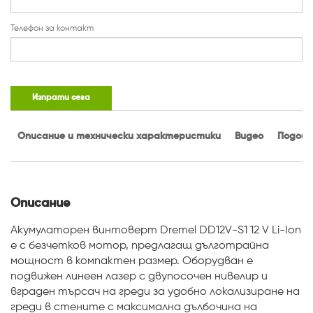
Телефон за контакт
Изпрати сега
Описание и технически характеристики
Видео
Подобн
Описание
Акумулаторен винтоверт Dremel DD12V-S1 12 V Li-Ion
е с безчетков мотор, предлагащ дълготрайна
мощност в компактен размер. Оборудван е
подвижен линеен лазер с двупосочен нивелир и
вграден търсач на греди за удобно локализиране на
греди в стените с максимална дълбочина на