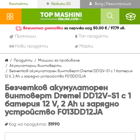
Контакти
Любими (
0
)
Вход | Регистрация
Безплатна доставка
за поръчки над 50.00 € / 97.79 лв.
Промоции
Топ продукти
Нови продукти
Марки
Продукти
Машини за пробиване
Акумулаторни винтоверти
Безчетков акумулаторен винтоверт Dremel DD12V-S1 с 1 батерия
12 V, 2 Ah и зарядно устройство F013DD12JA
Безчетков акумулаторен
винтоверт Dremel DD12V-S1 с 1
батерия 12 V, 2 Ah и зарядно
устройство F013DD12JA
Код на продукта:
51990