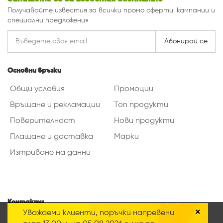
Получавайте известия за всички промо оферти, кампании и
специални предложения
Абонирай се
Основни връзки
Общи условия
Промоции
Връщане и рекламации
Топ продукти
Поверителност
Нови продукти
Плащане и доставка
Марки
Изтриване на данни
Контакти
×
Уважаеми клиенти, поръчки напревени
Нашият онлайн магазин използва така
Ес Про Груп ЕООД