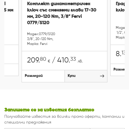
tul
Комплект динамометричен
Граду
405 мм
ключ със сменяеми глави 17-30
ключ 
мм, 20-120 Nm, 3/8” Fervi
0779/S120
Модел: 
1/2", 0-
Модел:0779/S120
Марка:
3/8", 20-120 Nm,
Марка: Fervi
13
8.
80
33
209.
/ 410.
€
лв.
Разглед
Разгледай
Купи
Запишете се за известия безплатно
Получавайте известия за всички промо оферти, кампании и
специални предложения