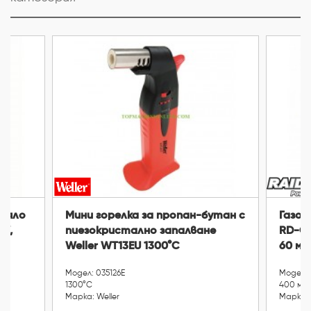
 тяло
Мини горелка за пропан-бутан с
Газов
 W,
пиезокристално запалване
RD-GH
Weller WT13EU 1300°С
60 мм
Модел: 035126E
Модел:
1300°С
400 мм,
Марка: Weller
Марка: 