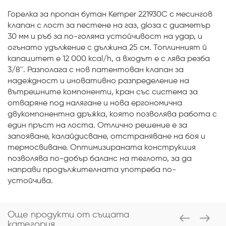
Горелка за пропан бутан Kemper 221930C с месингов
клапан с лост за пестене на газ, дюза с диаметър
30 мм и ръб за по-голяма устойчивост на удар, и
огънато удължение с дължина 25 см. Топлинният й
капацитет е 12 000 kcal/h, а входът е с лява резба
3/8''. Разполага с нов патентован клапан за
надеждност и иновативно разпределение на
вътрешните компоненти, кран със система за
отваряне под налягане и нова ергономична
двукомпонентна дръжка, която позволява работа с
един пръст на лоста. Отлично решение е за
запояване, калайдисване, отстраняване на боя и
термосвиване. Оптимизираната конструкция
позволява по-добър баланс на теглото, за да
направи продължителната употреба по-
устойчива.
Още продукти от същата
категория