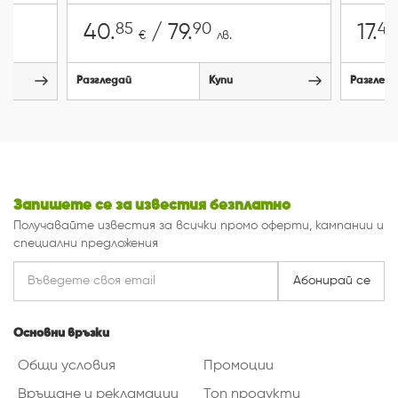
85
90
45
40.
/ 79.
17.
€
лв.
Разгледай
Купи
Разглед
Запишете се за известия безплатно
Получавайте известия за всички промо оферти, кампании и
специални предложения
Абонирай се
Основни връзки
Общи условия
Промоции
Връщане и рекламации
Топ продукти