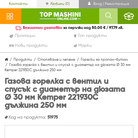
Контакти
Любими (
0
)
Вход | Регистрация
Безплатна доставка
за поръчки над 50.00 € / 97.79 лв.
Промоции
Топ продукти
Нови продукти
Марки
Продукти
Стопяване и лепене
Горелки за пропан-бутан
Газова горелка с вентил и спусък с диаметър на дюзата Ø 30 мм
Kemper 221930C дължина 250 мм
Газова горелка с вентил и
спусък с диаметър на дюзата
Ø 30 мм Kemper 221930C
дължина 250 мм
Код на продукта:
51975