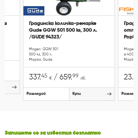
 кг
Градинска количка-ремарке
Гради
Gude GGW 501 500 кг, 300 л.
отпад
/GUDE 94323/
PopUp
Модел: GGW 501
Модел: 
500 кг, 300 л.
ø 400 мм
Марка: Gude
Марка: F
45
99
8
337.
/ 659.
23.
€
лв.
Разгледай
Купи
Разглед
Запишете се за известия безплатно