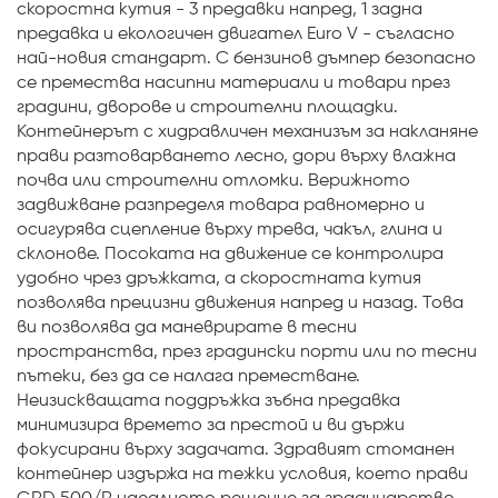
скоростна кутия - 3 предавки напред, 1 задна
предавка и екологичен двигател Euro V - съгласно
най-новия стандарт. С бензинов дъмпер безопасно
се премества насипни материали и товари през
градини, дворове и строителни площадки.
Контейнерът с хидравличен механизъм за накланяне
прави разтоварването лесно, дори върху влажна
почва или строителни отломки. Верижното
задвижване разпределя товара равномерно и
осигурява сцепление върху трева, чакъл, глина и
склонове. Посоката на движение се контролира
удобно чрез дръжката, а скоростната кутия
позволява прецизни движения напред и назад. Това
ви позволява да маневрирате в тесни
пространства, през градински порти или по тесни
пътеки, без да се налага преместване.
Неизискващата поддръжка зъбна предавка
минимизира времето за престой и ви държи
фокусирани върху задачата. Здравият стоманен
контейнер издържа на тежки условия, което прави