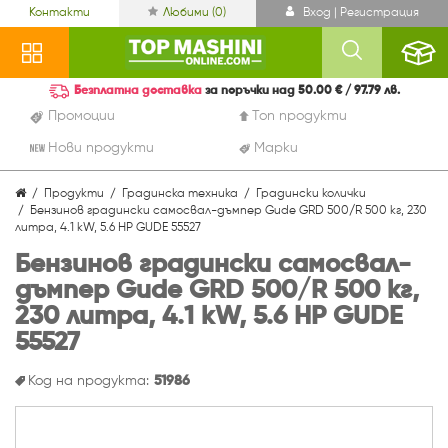
Контакти
Любими (
0
)
Вход | Регистрация
Безплатна доставка
за поръчки над 50.00 € / 97.79 лв.
Промоции
Топ продукти
Нови продукти
Марки
Продукти
Градинска техника
Градински колички
Бензинов градински самосвал-дъмпер Gude GRD 500/R 500 кг, 230
литра, 4.1 kW, 5.6 HP GUDE 55527
Бензинов градински самосвал-
дъмпер Gude GRD 500/R 500 кг,
230 литра, 4.1 kW, 5.6 HP GUDE
55527
Код на продукта:
51986