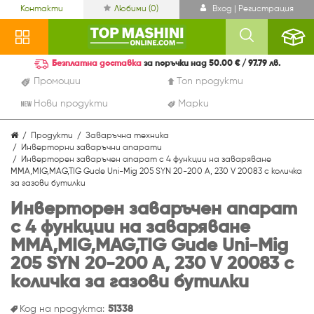
Контакти
Любими (
0
)
Вход | Регистрация
Безплатна доставка
за поръчки над 50.00 € / 97.79 лв.
Промоции
Топ продукти
Нови продукти
Марки
Продукти
Заваръчна техника
Инверторни заваръчни апарати
Инверторен заваръчен апарат с 4 функции на заваряване
MMA,MIG,MAG,TIG Gude Uni-Mig 205 SYN 20-200 A, 230 V 20083 с количка
за газови бутилки
Инверторен заваръчен апарат
с 4 функции на заваряване
MMA,MIG,MAG,TIG Gude Uni-Mig
205 SYN 20-200 A, 230 V 20083 с
количка за газови бутилки
Код на продукта:
51338