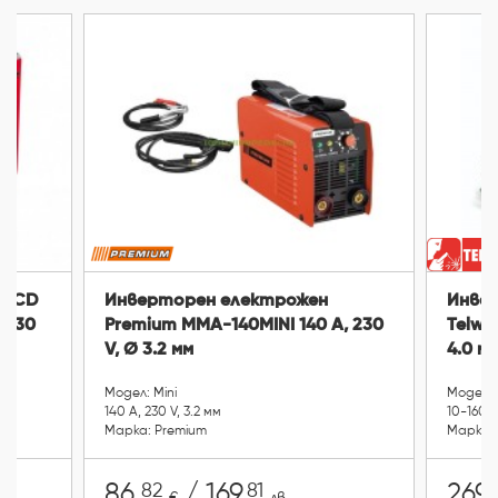
 LCD
Инверторен електрожен
Инве
, 230
Premium MMA-140MINI 140 A, 230
Telwin
V, Ø 3.2 мм
4.0 мм
Модел: Mini
Модел: 
140 A, 230 V, 3.2 мм
10-160 A
Марка: Premium
Марка: 
82
81
86.
/ 169.
269.