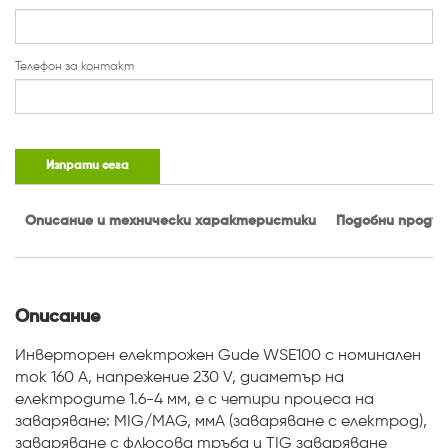
Телефон за контакт
Изпрати сега
Описание и технически характеристики
Подобни проду
Описание
Инверторен електрожен Gude WSE100 с номинален
ток 160 A, напрежение 230 V, диаметър на
електродите 1.6-4 мм, е с четири процеса на
заваряване: MIG/MAG, ммA (заваряване с електрод),
заваряване с флюсова тръба и TIG заваряване