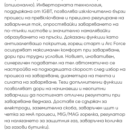
(опционално). Инверторната технология,
поддържана от IGBT, позволява изключително бързи
процеси на превключване и прецизно регулиране на
заваръчния ток, опростявайки заваряването на
по-тънки листове и значително намалявайки
образуването на пръски. Доказани функции като
антизалепващо покритие, горещ старт и Arc Force
осигуряват максимален комфорт при заваряване,
дори при трудни условия. Новият, иновативен,
синергичен подавател на тел автоматично се
настройва на подходящата скорост след избор на
процеса на заваряване, диаметъра на телта и
силата на заваряване. Тези допълнителни функции
позволяват дори на начинаещи и неопитни
заварчици да постигнат отлични резултати при
заваряване веднага. Доставя се сдържач за
електроди, заземителна скоба, заваръчен щит и
четка за ммA процеси, MIG/MAG горелка, регулатор
на налягането за защитния газ, заваръчна количка
(за газови бутилки).