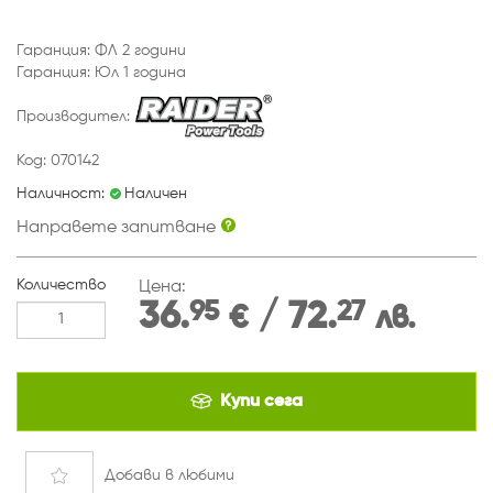
Купи сега
Добави
в любими
Бърза поръчка
Попълнете формата и нашият екип ще се свърже с Вас
възможно най-бързо
Вашето име
Телефон за контакт
Изпрати сега