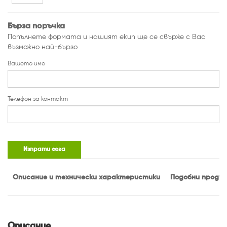
Описание и технически характеристики
Подобни проду
Описание
Фонтанна помпа Raider RD-WP35 спомага за
постигането на добро качество на водата и
нейното оксидиране. Фонтана привлича
вниманието във вашето градинско езеро или
изкуствена река. Помпата е проектирана за
постоянна употреба под вода.
Техническа характеристика:
Захранване: 230 V ~ 50 Hz
Мощност: 50 W
Максимален дебит: 20 л/мин
Максимално налягане: 0.03 MPA
Максимална височина на изпомпване: 1.6 м