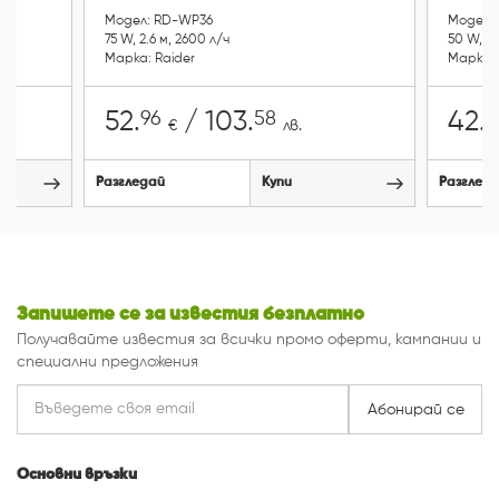
Абонирай се
Основни връзки
Общи условия
Промоции
Връщане и рекламации
Топ продукти
Поверителност
Нови продукти
Плащане и доставка
Марки
Изтриване на данни
Контакти
Ес Про Груп ЕООД
0877 173467