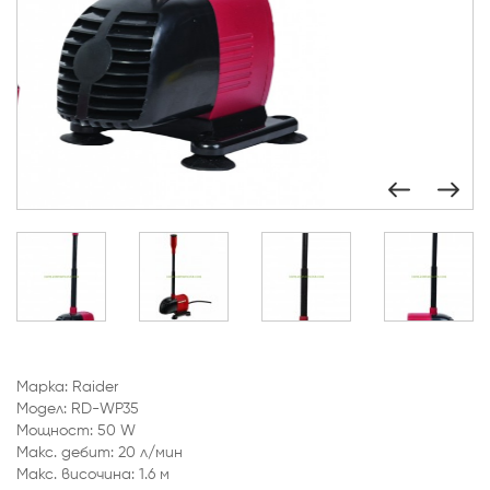
Марка: Raider
Модел: RD-WP35
Мощност: 50 W
Макс. дебит: 20 л/мин
Макс. височина: 1.6 м
Гаранция: ФЛ 2 години
Гаранция: Юл 1 година
Производител:
Код: 070142
Наличност:
Наличен
Направете запитване
Количество
Цена:
95
27
36.
/ 72.
€
лв.