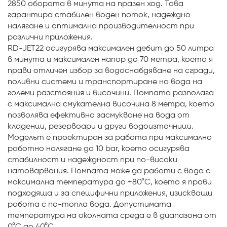
2850 оборота в минута на празен ход. Това
гарантира стабилен воден поток, надеждно
налягане и оптимална производителност при
различни приложения.
RD-JET22 осигурява максимален дебит до 50 литра
в минута и максимален напор до 70 метра, което я
прави отличен избор за водоснабдяване на сгради,
поливни системи и транспортиране на вода на
големи разстояния и височини. Помпата разполага
с максимална смукателна височина 8 метра, което
позволява ефективно засмукване на вода от
кладенци, резервоари и други водоизточници.
Моделът е проектиран за работа при максимално
работно налягане до 10 bar, което осигурява
стабилност и надеждност при по-високи
натоварвания. Помпата може да работи с вода с
максимална температура до +80°C, което я прави
подходяща и за специфични приложения, изискващи
работа с по-топла вода. Допустимата
температура на околната среда е в диапазона от