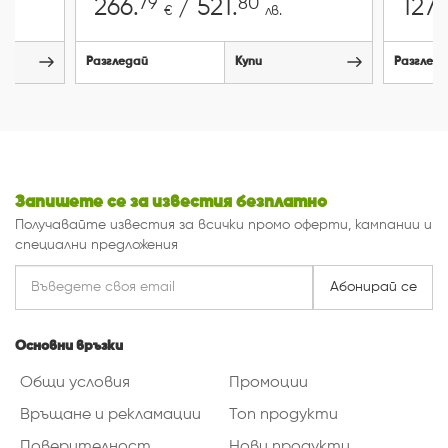
79
80
7
266.
/ 521.
127.
€
лв.
Разгледай
Купи
Разглед
Запишете се за известия безплатно
Получавайте известия за всички промо оферти, кампании и
специални предложения
Абонирай се
Основни връзки
Общи условия
Промоции
Връщане и рекламации
Топ продукти
Поверителност
Нови продукти