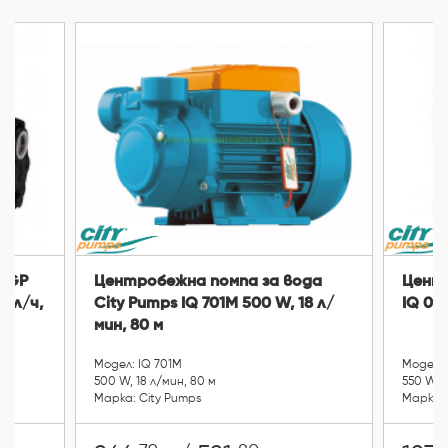
C-GP
Центробежна помпа за вода
Центр
0 л/ч,
City Pumps IQ 701M 500 W, 18 л/
IQ 07M
мин, 80 м
Модел: IQ 701M
Модел: 
500 W, 18 л/мин, 80 м
550 W, 
Марка: City Pumps
Марка: 